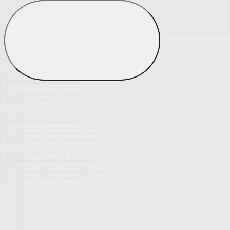
Pokrowce elastyczne
Pokaż wszystko
Wszystko z Pokrowce elastyczne
Pokrowce elastyczne na fotel
Pokrowce elastyczne na kanapy
Pokrowce na kanapę narożną
Tradycyjne pokrowce we wzory
Nowoczesne jednokolorowe pokrowce
Pokrowce z luksusową strukturą 3D
Wyprzedaż pokrowców elastycznych