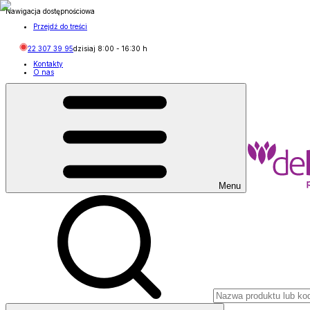
Nawigacja dostępnościowa
Przejdź do treści
22 307 39 95
dzisiaj
8:00
-
16:30
h
Kontakty
O nas
Menu