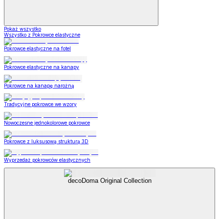
Pokaż wszystko
Wszystko z Pokrowce elastyczne
Pokrowce elastyczne na fotel
Pokrowce elastyczne na kanapy
Pokrowce na kanapę narożną
Tradycyjne pokrowce we wzory
Nowoczesne jednokolorowe pokrowce
Pokrowce z luksusową strukturą 3D
Wyprzedaż pokrowców elastycznych
decoDoma Original Collection