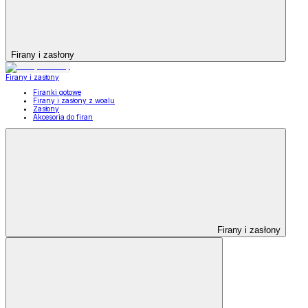
Firany i zasłony
Firany i zasłony
Firanki gotowe
Firany i zasłony z woalu
Zasłony
Akcesoria do firan
Firany i zasłony