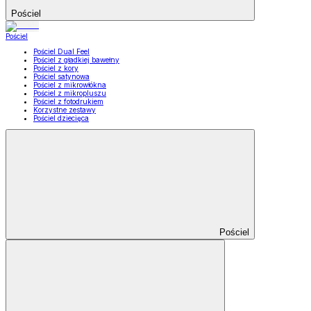
Pościel
Pościel
Pościel Dual Feel
Pościel z gładkiej bawełny
Pościel z kory
Pościel satynowa
Pościel z mikrowłókna
Pościel z mikropluszu
Pościel z fotodrukiem
Korzystne zestawy
Pościel dziecięca
Pościel