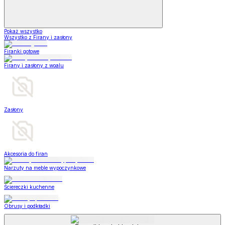
Pokaż wszystko
Wszystko z Firany i zasłony
Firanki gotowe
Firany i zasłony z woalu
Zasłony
Akcesoria do firan
Narzuty na meble wypoczynkowe
Ściereczki kuchenne
Obrusy i podkładki