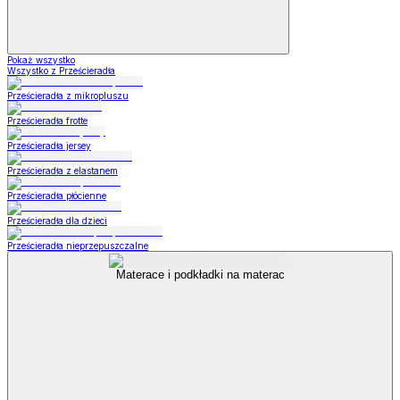
Pokaż wszystko
Wszystko z Prześcieradła
Prześcieradła z mikropluszu
Prześcieradła frotte
Prześcieradła jersey
Prześcieradła z elastanem
Prześcieradła płócienne
Prześcieradła dla dzieci
Prześcieradła nieprzepuszczalne
Materace i podkładki na materac