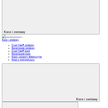
Koce i zestawy
Koce i zestawy
Dual Feel® zestawy
Barankowe zestawy
Dual Feel® koce
Barankowe koce
Koce i śpiwory telewizyjne
Koce z mikropluszu
Koce i zestawy