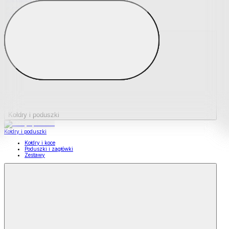
Podkładki na materace
Materace nawierzchniowe
Kołdry i poduszki
Kołdry i poduszki
Kołdry i koce
Poduszki i zagłówki
Zestawy