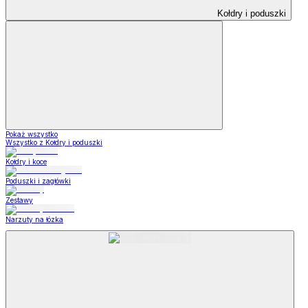
Kołdry i poduszki
Pokaż wszystko
Wszystko z Kołdry i poduszki
Kołdry i koce
Poduszki i zagłówki
Zestawy
Narzuty na łózka