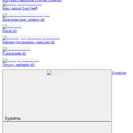
Wszystko z decoDoma Original Collection
Koce i pościel Dual Feel®
Barankowe koce i zestawy dD
Pościel dD
Dekoracyjne poszewki i poduszki dD
Prześcieradła dD
Obrusy i podkładki dD
Sypialnia
Sypialnia