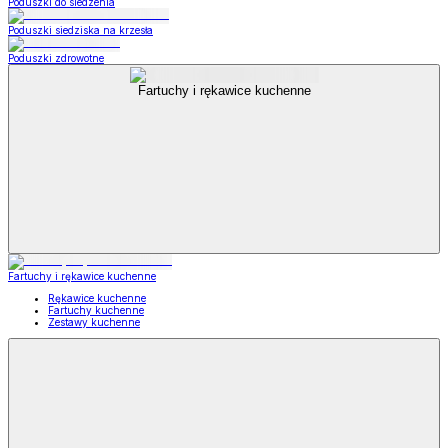
Poduszki do siedzenia
Poduszki siedziska na krzesła
Poduszki zdrowotne
Fartuchy i rękawice kuchenne
Fartuchy i rękawice kuchenne
Rękawice kuchenne
Fartuchy kuchenne
Zestawy kuchenne