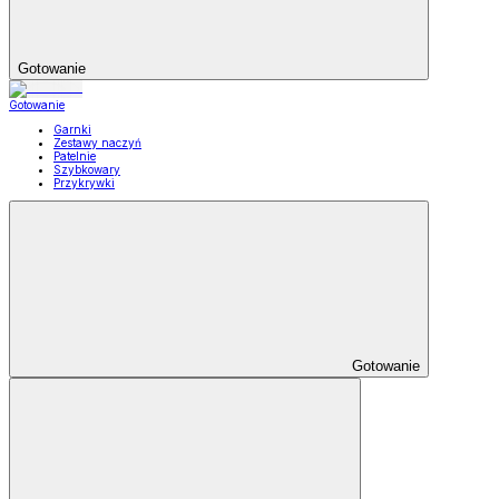
Gotowanie
Gotowanie
Garnki
Zestawy naczyń
Patelnie
Szybkowary
Przykrywki
Gotowanie