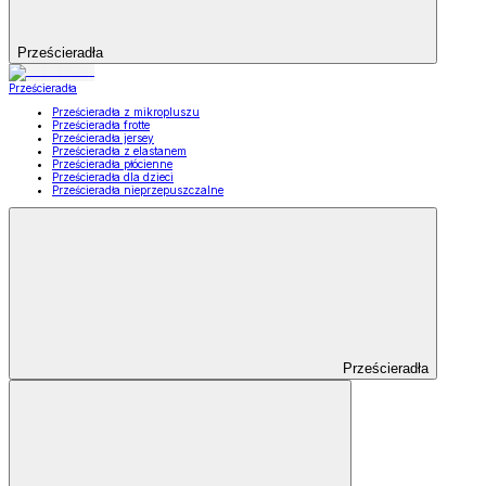
Prześcieradła
Prześcieradła
Prześcieradła z mikropluszu
Prześcieradła frotte
Prześcieradła jersey
Prześcieradła z elastanem
Prześcieradła płócienne
Prześcieradła dla dzieci
Prześcieradła nieprzepuszczalne
Prześcieradła