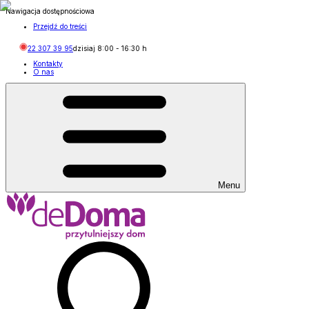
Nawigacja dostępnościowa
Przejdź do treści
22 307 39 95
dzisiaj
8:00
-
16:30
h
Kontakty
O nas
Menu