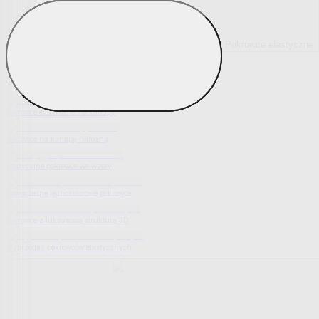
Pokrowce elastyczne
Pokaż wszystko
Wszystko z Pokrowce elastyczne
Pokrowce elastyczne na fotel
Pokrowce elastyczne na kanapy
Pokrowce na kanapę narożną
Tradycyjne pokrowce we wzory
Nowoczesne jednokolorowe pokrowce
Pokrowce z luksusową strukturą 3D
Wyprzedaż pokrowców elastycznych