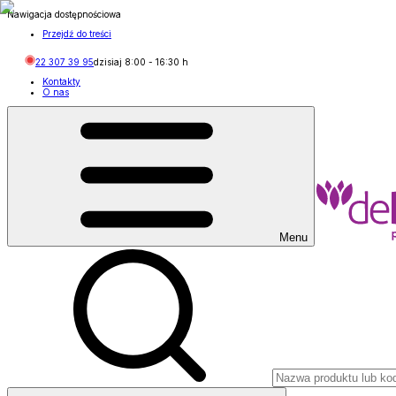
Nawigacja dostępnościowa
Przejdź do treści
22 307 39 95
dzisiaj
8:00
-
16:30
h
Kontakty
O nas
Menu