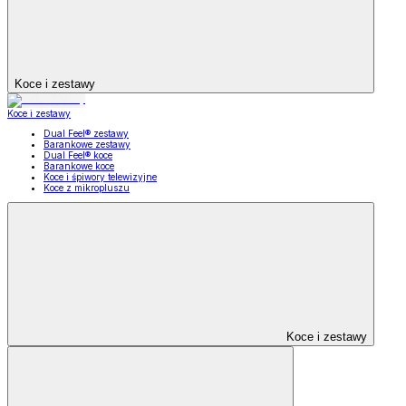
Koce i zestawy
Koce i zestawy
Dual Feel® zestawy
Barankowe zestawy
Dual Feel® koce
Barankowe koce
Koce i śpiwory telewizyjne
Koce z mikropluszu
Koce i zestawy