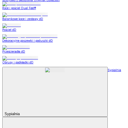
Wszystko z decoDoma Original Collection
Koce i pościel Dual Feel®
Barankowe koce i zestawy dD
Pościel dD
Dekoracyjne poszewki i poduszki dD
Prześcieradła dD
Obrusy i podkładki dD
Sypialnia
Sypialnia