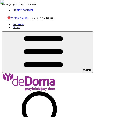
Nawigacja dostępnościowa
Przejdź do treści
22 307 39 95
dzisiaj
8:00
-
16:30
h
Kontakty
O nas
Menu