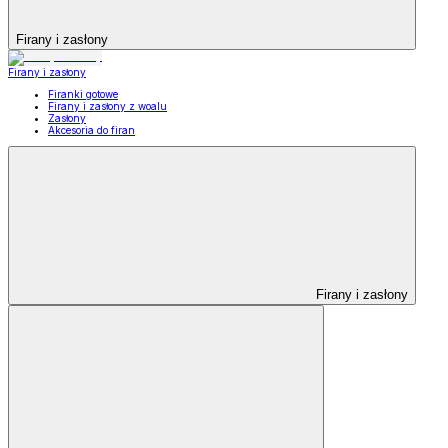
Firany i zasłony
Firany i zasłony
Firanki gotowe
Firany i zasłony z woalu
Zasłony
Akcesoria do firan
Firany i zasłony