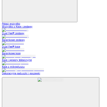
Pokaż wszystko
Wszystko z Koce i zestawy
Dual Feel® zestawy
Barankowe zestawy
Dual Feel® koce
Barankowe koce
Koce i śpiwory telewizyjne
Koce z mikropluszu
Dekoracyjne poduszki i poszewki