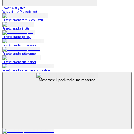
Pokaż wszystko
Wszystko z Prześcieradła
Prześcieradła z mikropluszu
Prześcieradła frotte
Prześcieradła jersey
Prześcieradła z elastanem
Prześcieradła płócienne
Prześcieradła dla dzieci
Prześcieradła nieprzepuszczalne
Materace i podkładki na materac