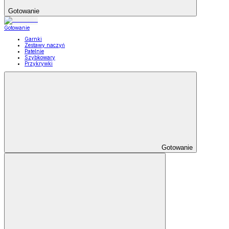
Gotowanie
Gotowanie
Garnki
Zestawy naczyń
Patelnie
Szybkowary
Przykrywki
Gotowanie