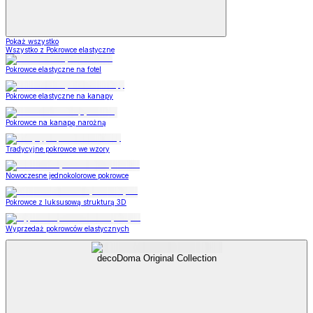
Pokaż wszystko
Wszystko z Pokrowce elastyczne
Pokrowce elastyczne na fotel
Pokrowce elastyczne na kanapy
Pokrowce na kanapę narożną
Tradycyjne pokrowce we wzory
Nowoczesne jednokolorowe pokrowce
Pokrowce z luksusową strukturą 3D
Wyprzedaż pokrowców elastycznych
decoDoma Original Collection