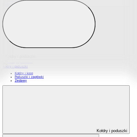
Materace nawierzchniowe
Kołdry i poduszki
Kołdry i poduszki
Kołdry i koce
Poduszki i zagłówki
Zestawy
Kołdry i poduszki