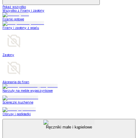
Pokaż wszystko
Wszystko z Firany i zasłony
Firanki gotowe
Firany i zasłony z woalu
Zasłony
Akcesoria do firan
Narzuty na meble wypoczynkowe
Ściereczki kuchenne
Obrusy i podkładki
Ręczniki małe i kąpielowe