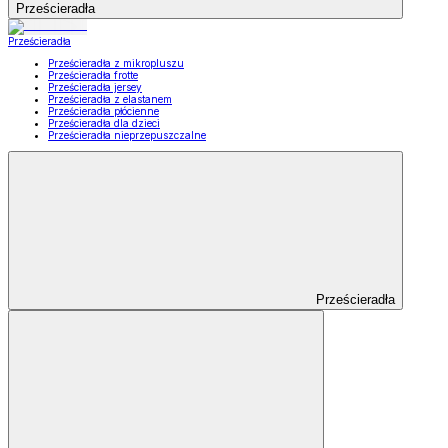
Prześcieradła
Prześcieradła
Prześcieradła z mikropluszu
Prześcieradła frotte
Prześcieradła jersey
Prześcieradła z elastanem
Prześcieradła płócienne
Prześcieradła dla dzieci
Prześcieradła nieprzepuszczalne
Prześcieradła