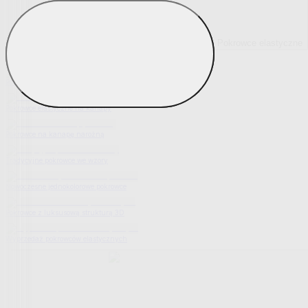
Pokrowce elastyczne
Pokaż wszystko
Wszystko z Pokrowce elastyczne
Pokrowce elastyczne na fotel
Pokrowce elastyczne na kanapy
Pokrowce na kanapę narożną
Tradycyjne pokrowce we wzory
Nowoczesne jednokolorowe pokrowce
Pokrowce z luksusową strukturą 3D
Wyprzedaż pokrowców elastycznych