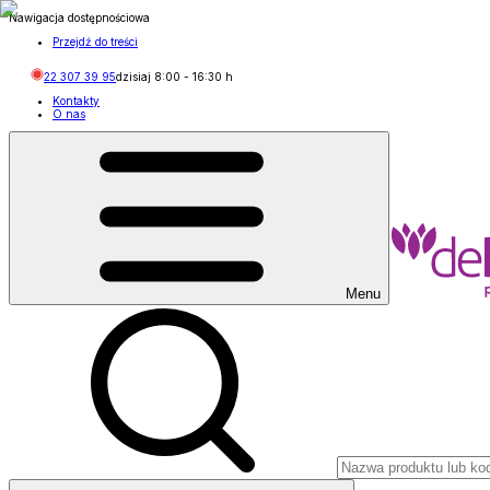
Nawigacja dostępnościowa
Przejdź do treści
22 307 39 95
dzisiaj
8:00
-
16:30
h
Kontakty
O nas
Menu