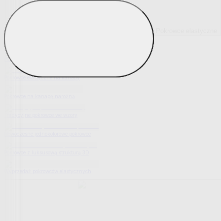
Pokrowce elastyczne
Pokaż wszystko
Wszystko z Pokrowce elastyczne
Pokrowce elastyczne na fotel
Pokrowce elastyczne na kanapy
Pokrowce na kanapę narożną
Tradycyjne pokrowce we wzory
Nowoczesne jednokolorowe pokrowce
Pokrowce z luksusową strukturą 3D
Wyprzedaż pokrowców elastycznych