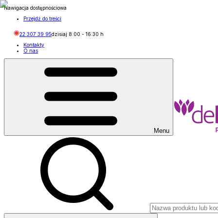
Nawigacja dostępnościowa
Przejdź do treści
22 307 39 95
dzisiaj
8:00
-
16:30
h
Kontakty
O nas
Menu