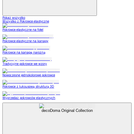
Pokaż wszystko
Wszystko z Pokrowce elastyczne
Pokrowce elastyczne na fotel
Pokrowce elastyczne na kanapy
Pokrowce na kanapę narożną
Tradycyjne pokrowce we wzory
Nowoczesne jednokolorowe pokrowce
Pokrowce z luksusową strukturą 3D
Wyprzedaż pokrowców elastycznych
decoDoma Original Collection