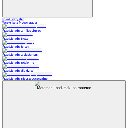
Pokaż wszystko
Wszystko z Prześcieradła
Prześcieradła z mikropluszu
Prześcieradła frotte
Prześcieradła jersey
Prześcieradła z elastanem
Prześcieradła płócienne
Prześcieradła dla dzieci
Prześcieradła nieprzepuszczalne
Materace i podkładki na materac