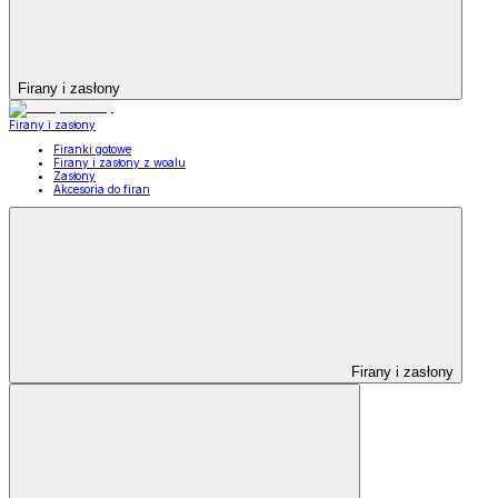
Firany i zasłony
Firany i zasłony
Firanki gotowe
Firany i zasłony z woalu
Zasłony
Akcesoria do firan
Firany i zasłony