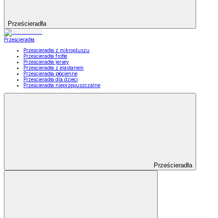
Prześcieradła
Prześcieradła
Prześcieradła z mikropluszu
Prześcieradła frotte
Prześcieradła jersey
Prześcieradła z elastanem
Prześcieradła płócienne
Prześcieradła dla dzieci
Prześcieradła nieprzepuszczalne
Prześcieradła