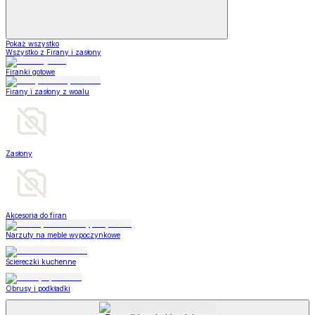
Pokaż wszystko
Wszystko z Firany i zasłony
Firanki gotowe
Firany i zasłony z woalu
Zasłony
Akcesoria do firan
Narzuty na meble wypoczynkowe
Ściereczki kuchenne
Obrusy i podkładki