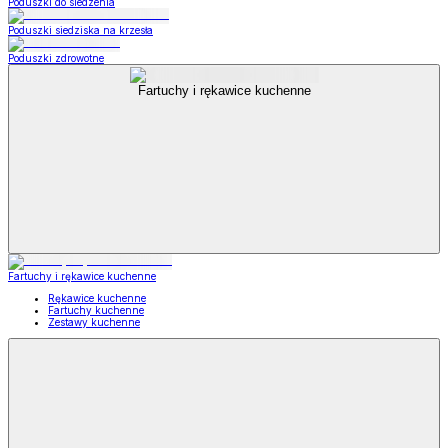
Poduszki do siedzenia
Poduszki siedziska na krzesła
Poduszki zdrowotne
Fartuchy i rękawice kuchenne
Fartuchy i rękawice kuchenne
Rękawice kuchenne
Fartuchy kuchenne
Zestawy kuchenne