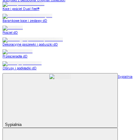
Wszystko z decoDoma Original Collection
Koce i pościel Dual Feel®
Barankowe koce i zestawy dD
Pościel dD
Dekoracyjne poszewki i poduszki dD
Prześcieradła dD
Obrusy i podkładki dD
Sypialnia
Sypialnia