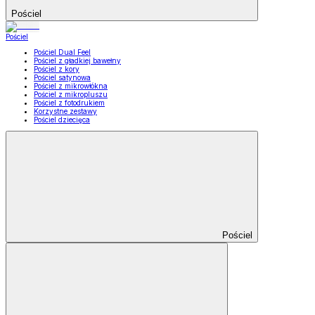
Pościel
Pościel
Pościel Dual Feel
Pościel z gładkiej bawełny
Pościel z kory
Pościel satynowa
Pościel z mikrowłókna
Pościel z mikropluszu
Pościel z fotodrukiem
Korzystne zestawy
Pościel dziecięca
Pościel