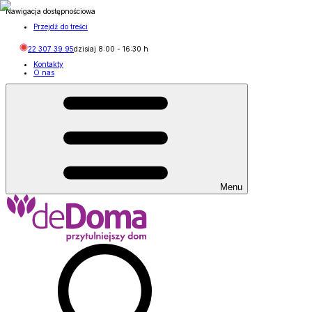
Nawigacja dostępnościowa
Przejdź do treści
22 307 39 95
dzisiaj
8:00
-
16:30
h
Kontakty
O nas
Menu