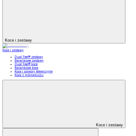
Koce i zestawy
Koce i zestawy
Dual Feel® zestawy
Barankowe zestawy
Dual Feel® koce
Barankowe koce
Koce i śpiwory telewizyjne
Koce z mikropluszu
Koce i zestawy