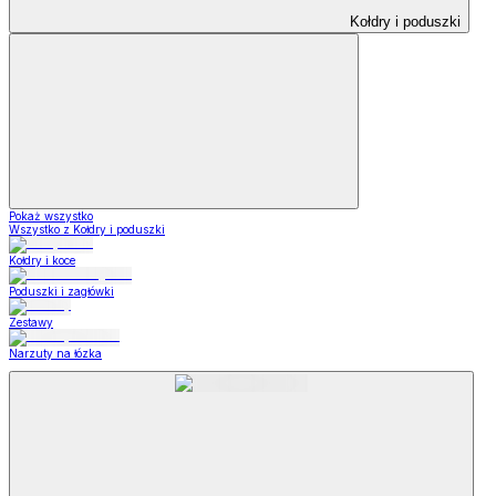
Kołdry i poduszki
Pokaż wszystko
Wszystko z Kołdry i poduszki
Kołdry i koce
Poduszki i zagłówki
Zestawy
Narzuty na łózka