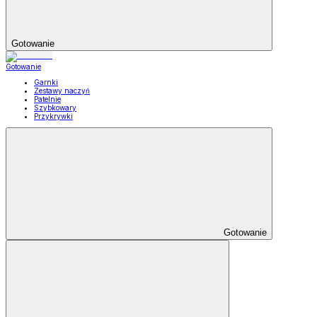
Gotowanie
Gotowanie
Garnki
Zestawy naczyń
Patelnie
Szybkowary
Przykrywki
Gotowanie