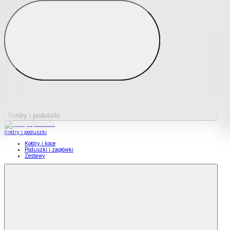
Podkładki na materace
Materace nawierzchniowe
Kołdry i poduszki
Kołdry i poduszki
Kołdry i koce
Poduszki i zagłówki
Zestawy