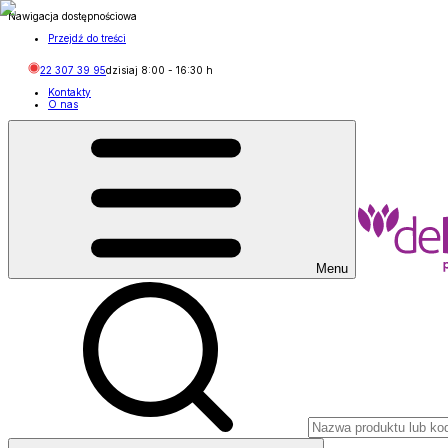
Nawigacja dostępnościowa
Przejdź do treści
22 307 39 95
dzisiaj
8:00
-
16:30
h
Kontakty
O nas
Menu