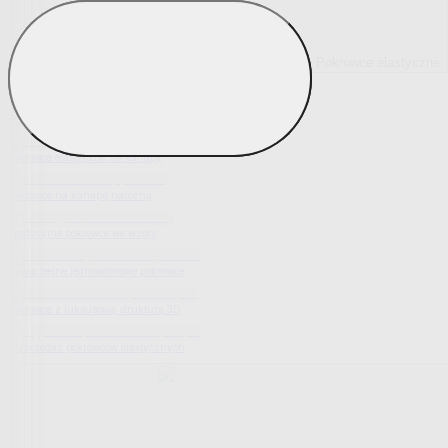
Pokrowce elastyczne
Pokaż wszystko
Wszystko z Pokrowce elastyczne
Pokrowce elastyczne na fotel
Pokrowce elastyczne na kanapy
Pokrowce na kanapę narożną
Tradycyjne pokrowce we wzory
Nowoczesne jednokolorowe pokrowce
Pokrowce z luksusową strukturą 3D
Wyprzedaż pokrowców elastycznych