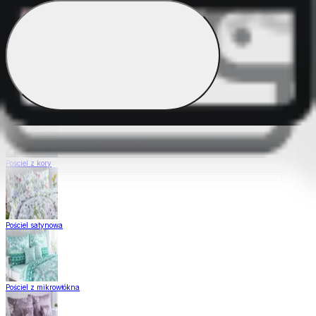
Pościel Dual Feel
Pościel z gładkiej bawełny
Pościel z kory
Pościel satynowa
Pościel z mikrowłókna