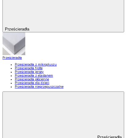
Prześcieradła
Prześcieradła
Prześcieradła z mikropluszu
Prześcieradła frotte
Prześcieradła jersey
Prześcieradła z elastanem
Prześcieradła płócienne
Prześcieradła dla dzieci
Prześcieradła nieprzepuszczalne
Prześcieradła