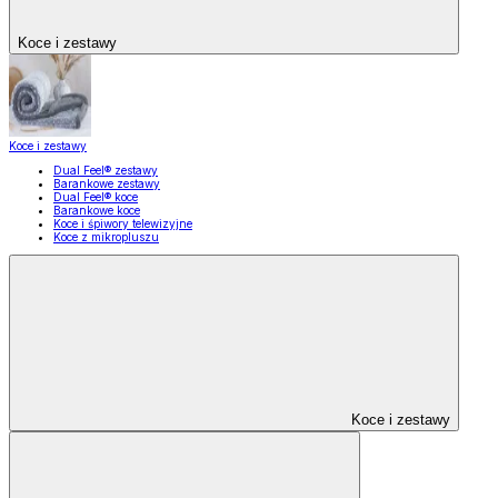
Koce i zestawy
Koce i zestawy
Dual Feel® zestawy
Barankowe zestawy
Dual Feel® koce
Barankowe koce
Koce i śpiwory telewizyjne
Koce z mikropluszu
Koce i zestawy