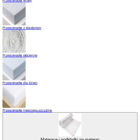
Prześcieradła jersey
Prześcieradła z elastanem
Prześcieradła płócienne
Prześcieradła dla dzieci
Prześcieradła nieprzepuszczalne
Materace i podkładki na materac