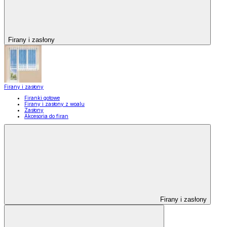
Firany i zasłony
Firany i zasłony
Firanki gotowe
Firany i zasłony z woalu
Zasłony
Akcesoria do firan
Firany i zasłony