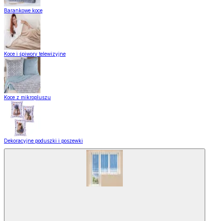
Barankowe koce
Koce i śpiwory telewizyjne
Koce z mikropluszu
Dekoracyjne poduszki i poszewki