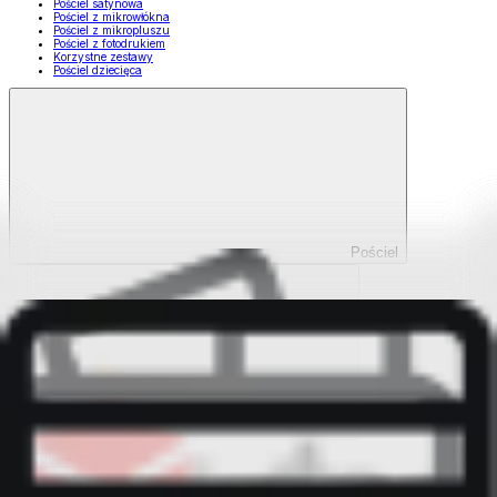
Pościel satynowa
Pościel z mikrowłókna
Pościel z mikropluszu
Pościel z fotodrukiem
Korzystne zestawy
Pościel dziecięca
Pościel
Pokaż wszystko
Wszystko z Pościel