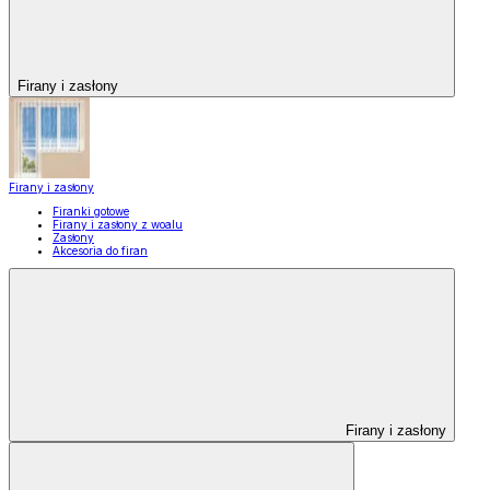
Firany i zasłony
Firany i zasłony
Firanki gotowe
Firany i zasłony z woalu
Zasłony
Akcesoria do firan
Firany i zasłony