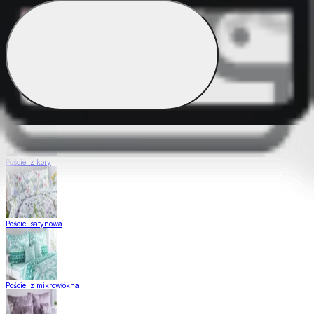
Pościel Dual Feel
Pościel z gładkiej bawełny
Pościel z kory
Pościel satynowa
Pościel z mikrowłókna