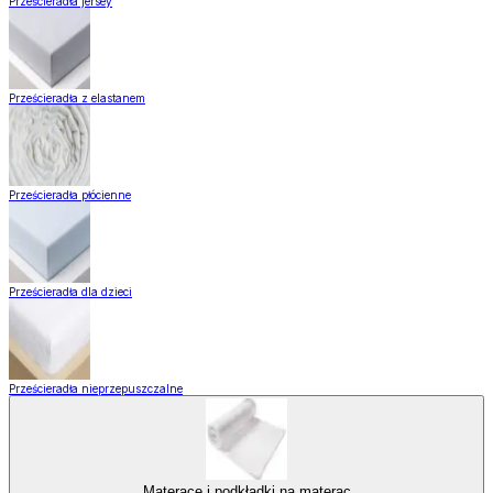
Prześcieradła jersey
Prześcieradła z elastanem
Prześcieradła płócienne
Prześcieradła dla dzieci
Prześcieradła nieprzepuszczalne
Materace i podkładki na materac