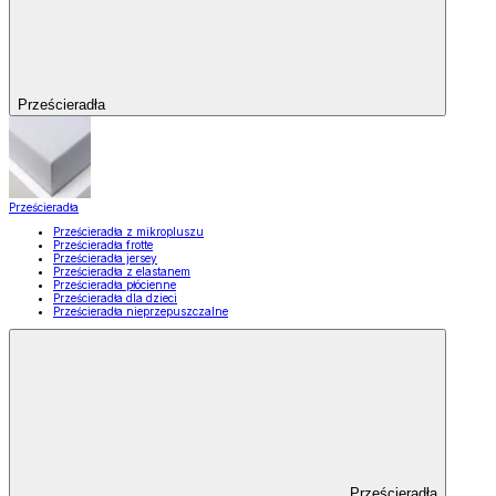
Prześcieradła
Prześcieradła
Prześcieradła z mikropluszu
Prześcieradła frotte
Prześcieradła jersey
Prześcieradła z elastanem
Prześcieradła płócienne
Prześcieradła dla dzieci
Prześcieradła nieprzepuszczalne
Prześcieradła