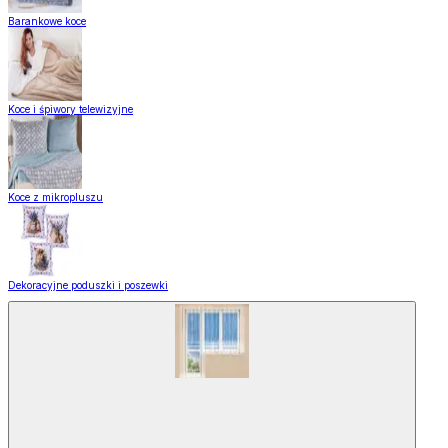
Barankowe koce
Koce i śpiwory telewizyjne
Koce z mikropluszu
Dekoracyjne poduszki i poszewki