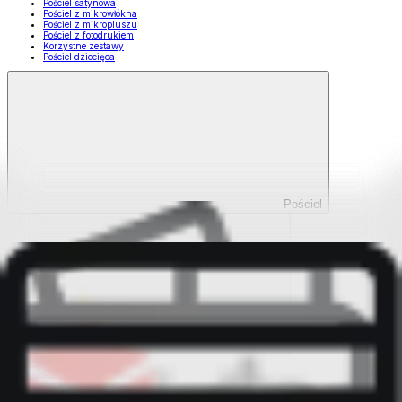
Pościel satynowa
Pościel z mikrowłókna
Pościel z mikropluszu
Pościel z fotodrukiem
Korzystne zestawy
Pościel dziecięca
Pościel
Pokaż wszystko
Wszystko z Pościel