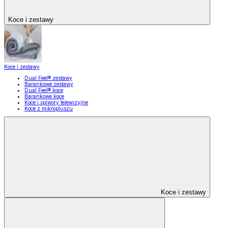
Koce i zestawy
Koce i zestawy
Dual Feel® zestawy
Barankowe zestawy
Dual Feel® koce
Barankowe koce
Koce i śpiwory telewizyjne
Koce z mikropluszu
Koce i zestawy