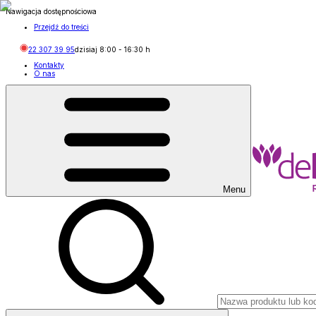
Nawigacja dostępnościowa
Przejdź do treści
22 307 39 95
dzisiaj
8:00
-
16:30
h
Kontakty
O nas
Menu