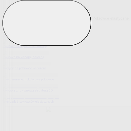
Pokrowce elastyczne
Pokaż wszystko
Wszystko z Pokrowce elastyczne
Pokrowce elastyczne na fotel
Pokrowce elastyczne na kanapy
Pokrowce na kanapę narożną
Tradycyjne pokrowce we wzory
Nowoczesne jednokolorowe pokrowce
Pokrowce z luksusową strukturą 3D
Wyprzedaż pokrowców elastycznych