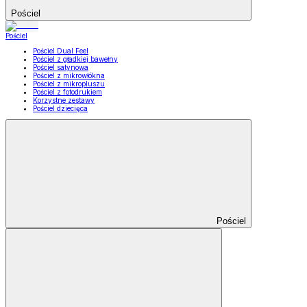
Pościel
Pościel
Pościel Dual Feel
Pościel z gładkiej bawełny
Pościel satynowa
Pościel z mikrowłókna
Pościel z mikropluszu
Pościel z fotodrukiem
Korzystne zestawy
Pościel dziecięca
Pościel