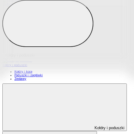
Materace nawierzchniowe
Kołdry i poduszki
Kołdry i poduszki
Kołdry i koce
Poduszki i zagłówki
Zestawy
Kołdry i poduszki