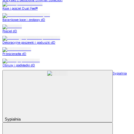
Wszystko z decoDoma Original Collection
Koce i pościel Dual Feel®
Barankowe koce i zestawy dD
Pościel dD
Dekoracyjne poszewki i poduszki dD
Prześcieradła dD
Obrusy i podkładki dD
Sypialnia
Sypialnia