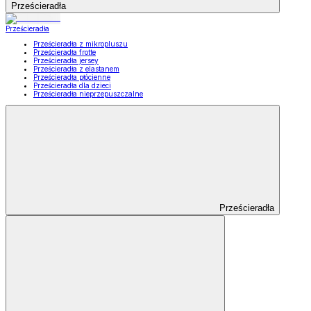
Prześcieradła
Prześcieradła
Prześcieradła z mikropluszu
Prześcieradła frotte
Prześcieradła jersey
Prześcieradła z elastanem
Prześcieradła płócienne
Prześcieradła dla dzieci
Prześcieradła nieprzepuszczalne
Prześcieradła