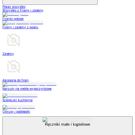
Pokaż wszystko
Wszystko z Firany i zasłony
Firanki gotowe
Firany i zasłony z woalu
Zasłony
Akcesoria do firan
Narzuty na meble wypoczynkowe
Ściereczki kuchenne
Obrusy i podkładki
Ręczniki małe i kąpielowe