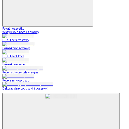
Pokaż wszystko
Wszystko z Koce i zestawy
Dual Feel® zestawy
Barankowe zestawy
Dual Feel® koce
Barankowe koce
Koce i śpiwory telewizyjne
Koce z mikropluszu
Dekoracyjne poduszki i poszewki