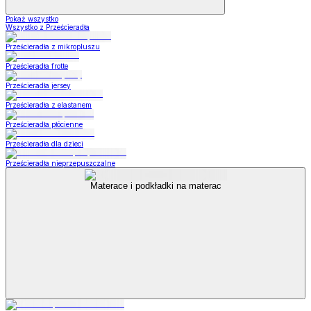
Pokaż wszystko
Wszystko z Prześcieradła
Prześcieradła z mikropluszu
Prześcieradła frotte
Prześcieradła jersey
Prześcieradła z elastanem
Prześcieradła płócienne
Prześcieradła dla dzieci
Prześcieradła nieprzepuszczalne
Materace i podkładki na materac