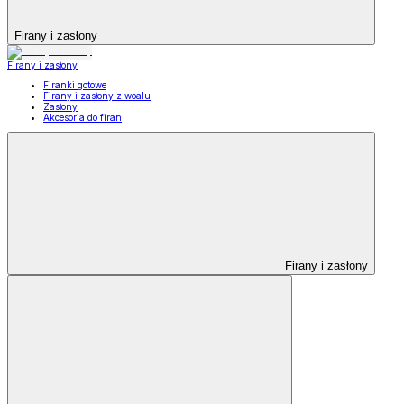
Firany i zasłony
Firany i zasłony
Firanki gotowe
Firany i zasłony z woalu
Zasłony
Akcesoria do firan
Firany i zasłony