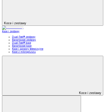
Koce i zestawy
Koce i zestawy
Dual Feel® zestawy
Barankowe zestawy
Dual Feel® koce
Barankowe koce
Koce i śpiwory telewizyjne
Koce z mikropluszu
Koce i zestawy