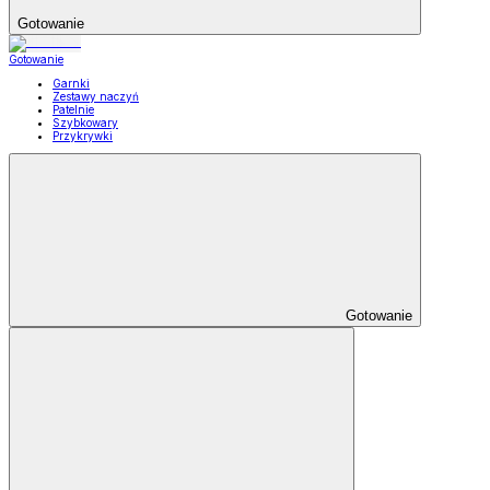
Gotowanie
Gotowanie
Garnki
Zestawy naczyń
Patelnie
Szybkowary
Przykrywki
Gotowanie