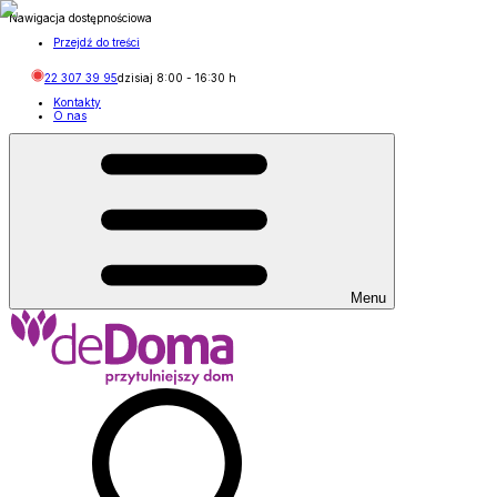
Nawigacja dostępnościowa
Przejdź do treści
22 307 39 95
dzisiaj
8:00
-
16:30
h
Kontakty
O nas
Menu