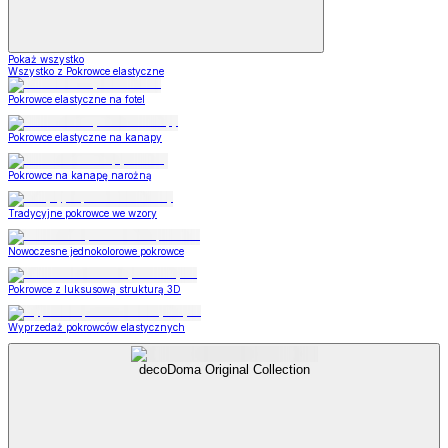
Pokaż wszystko
Wszystko z Pokrowce elastyczne
Pokrowce elastyczne na fotel
Pokrowce elastyczne na kanapy
Pokrowce na kanapę narożną
Tradycyjne pokrowce we wzory
Nowoczesne jednokolorowe pokrowce
Pokrowce z luksusową strukturą 3D
Wyprzedaż pokrowców elastycznych
decoDoma Original Collection