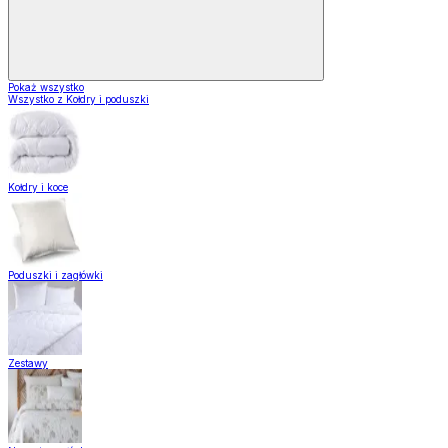
Pokaż wszystko
Wszystko z Kołdry i poduszki
Kołdry i koce
Poduszki i zagłówki
Zestawy