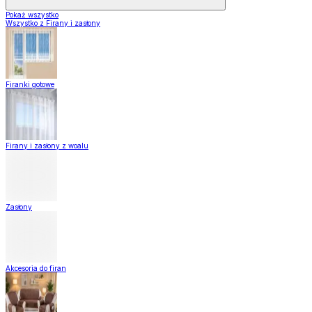
Pokaż wszystko
Wszystko z Firany i zasłony
Firanki gotowe
Firany i zasłony z woalu
Zasłony
Akcesoria do firan