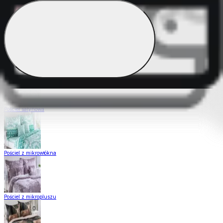
Pościel Dual Feel
Pościel z gładkiej bawełny
Pościel satynowa
Pościel z mikrowłókna
Pościel z mikropluszu