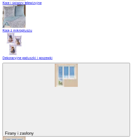
Koce i śpiwory telewizyjne
Koce z mikropluszu
Dekoracyjne poduszki i poszewki
Firany i zasłony