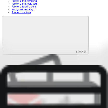
Pościel z mikrowłókna
Pościel z mikropluszu
Pościel z fotodrukiem
Korzystne zestawy
Pościel dziecięca
Pościel
Pokaż wszystko
Wszystko z Pościel