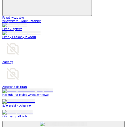
Pokaż wszystko
Wszystko z Firany i zasłony
Firanki gotowe
Firany i zasłony z woalu
Zasłony
Akcesoria do firan
Narzuty na meble wypoczynkowe
Ściereczki kuchenne
Obrusy i podkładki