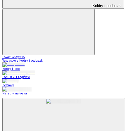
Kołdry i poduszki
Pokaż wszystko
Wszystko z Kołdry i poduszki
Kołdry i koce
Poduszki i zagłówki
Zestawy
Narzuty na łózka