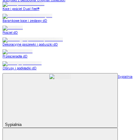
Wszystko z decoDoma Original Collection
Koce i pościel Dual Feel®
Barankowe koce i zestawy dD
Pościel dD
Dekoracyjne poszewki i poduszki dD
Prześcieradła dD
Obrusy i podkładki dD
Sypialnia
Sypialnia