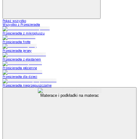
Pokaż wszystko
Wszystko z Prześcieradła
Prześcieradła z mikropluszu
Prześcieradła frotte
Prześcieradła jersey
Prześcieradła z elastanem
Prześcieradła płócienne
Prześcieradła dla dzieci
Prześcieradła nieprzepuszczalne
Materace i podkładki na materac