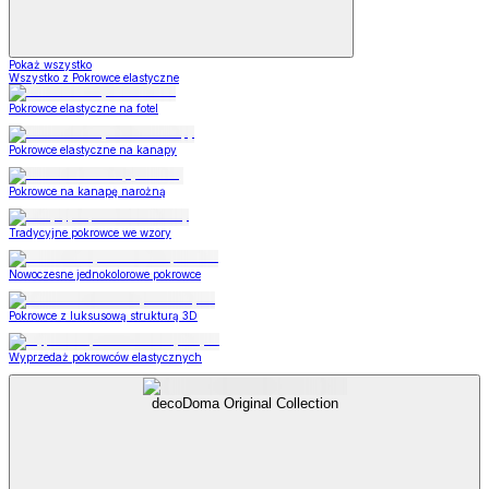
Pokaż wszystko
Wszystko z Pokrowce elastyczne
Pokrowce elastyczne na fotel
Pokrowce elastyczne na kanapy
Pokrowce na kanapę narożną
Tradycyjne pokrowce we wzory
Nowoczesne jednokolorowe pokrowce
Pokrowce z luksusową strukturą 3D
Wyprzedaż pokrowców elastycznych
decoDoma Original Collection