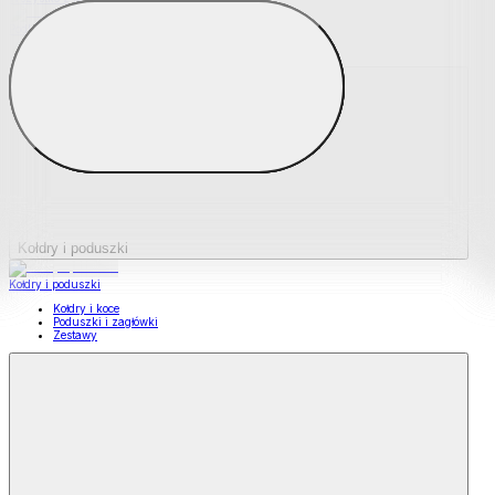
Podkładki na materace
Materace nawierzchniowe
Kołdry i poduszki
Kołdry i poduszki
Kołdry i koce
Poduszki i zagłówki
Zestawy