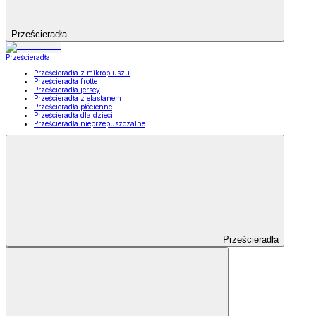
Prześcieradła
Prześcieradła
Prześcieradła z mikropluszu
Prześcieradła frotte
Prześcieradła jersey
Prześcieradła z elastanem
Prześcieradła płócienne
Prześcieradła dla dzieci
Prześcieradła nieprzepuszczalne
Prześcieradła