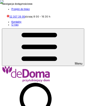
Nawigacja dostępnościowa
Przejdź do treści
22 307 39 95
dzisiaj
8:00
-
16:30
h
Kontakty
O nas
Menu