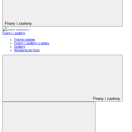
Firany i zasłony
Firany i zasłony
Firanki gotowe
Firany i zasłony z woalu
Zasłony
Akcesoria do firan
Firany i zasłony