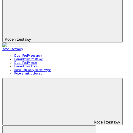
Koce i zestawy
Koce i zestawy
Dual Feel® zestawy
Barankowe zestawy
Dual Feel® koce
Barankowe koce
Koce i śpiwory telewizyjne
Koce z mikropluszu
Koce i zestawy