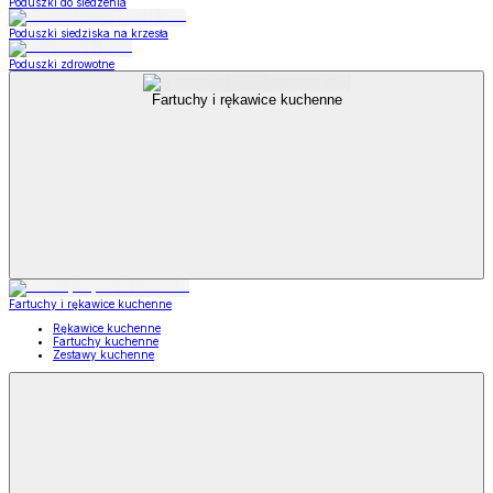
Poduszki do siedzenia
Poduszki siedziska na krzesła
Poduszki zdrowotne
Fartuchy i rękawice kuchenne
Fartuchy i rękawice kuchenne
Rękawice kuchenne
Fartuchy kuchenne
Zestawy kuchenne