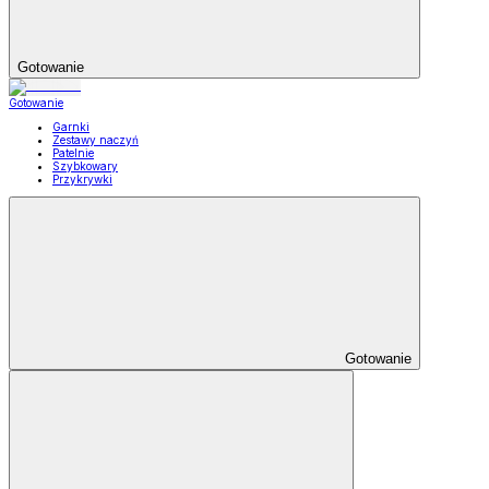
Gotowanie
Gotowanie
Garnki
Zestawy naczyń
Patelnie
Szybkowary
Przykrywki
Gotowanie