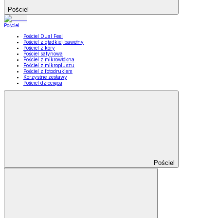
Pościel
Pościel
Pościel Dual Feel
Pościel z gładkiej bawełny
Pościel z kory
Pościel satynowa
Pościel z mikrowłókna
Pościel z mikropluszu
Pościel z fotodrukiem
Korzystne zestawy
Pościel dziecięca
Pościel