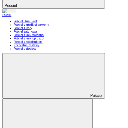
Pościel
Pościel
Pościel Dual Feel
Pościel z gładkiej bawełny
Pościel z kory
Pościel satynowa
Pościel z mikrowłókna
Pościel z mikropluszu
Pościel z fotodrukiem
Korzystne zestawy
Pościel dziecięca
Pościel