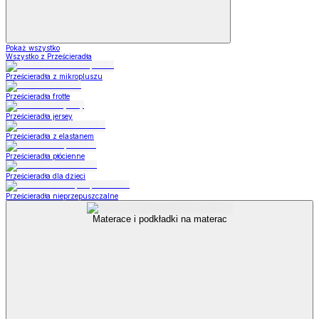
Pokaż wszystko
Wszystko z Prześcieradła
Prześcieradła z mikropluszu
Prześcieradła frotte
Prześcieradła jersey
Prześcieradła z elastanem
Prześcieradła płócienne
Prześcieradła dla dzieci
Prześcieradła nieprzepuszczalne
Materace i podkładki na materac