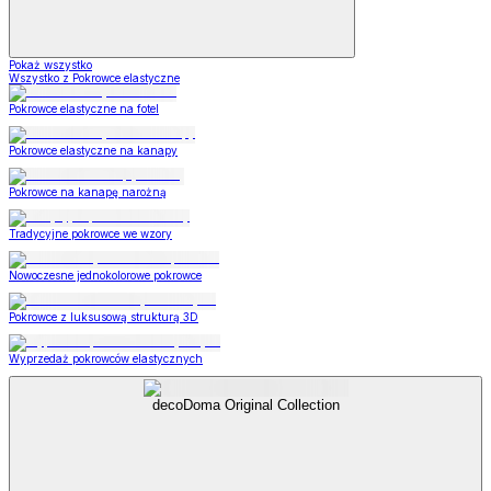
Pokaż wszystko
Wszystko z Pokrowce elastyczne
Pokrowce elastyczne na fotel
Pokrowce elastyczne na kanapy
Pokrowce na kanapę narożną
Tradycyjne pokrowce we wzory
Nowoczesne jednokolorowe pokrowce
Pokrowce z luksusową strukturą 3D
Wyprzedaż pokrowców elastycznych
decoDoma Original Collection