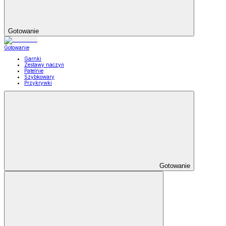
Gotowanie
Gotowanie
Garnki
Zestawy naczyń
Patelnie
Szybkowary
Przykrywki
Gotowanie