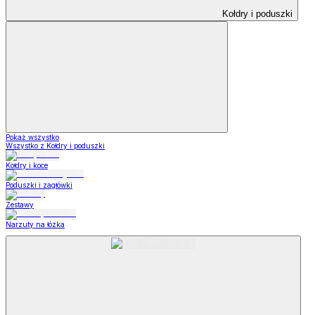
Kołdry i poduszki
Pokaż wszystko
Wszystko z Kołdry i poduszki
Kołdry i koce
Poduszki i zagłówki
Zestawy
Narzuty na łózka