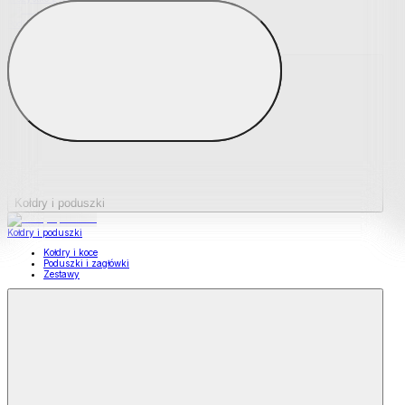
Podkładki na materace
Materace nawierzchniowe
Kołdry i poduszki
Kołdry i poduszki
Kołdry i koce
Poduszki i zagłówki
Zestawy