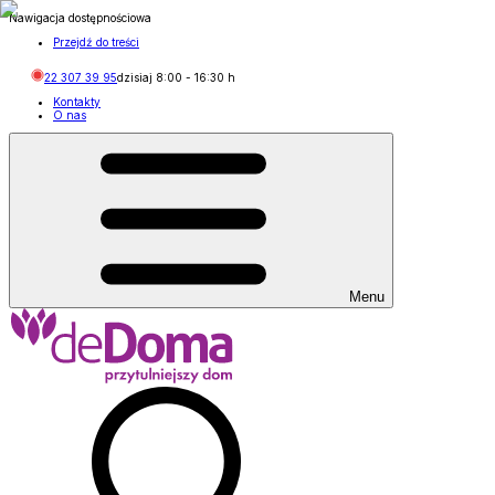
Nawigacja dostępnościowa
Przejdź do treści
22 307 39 95
dzisiaj
8:00
-
16:30
h
Kontakty
O nas
Menu