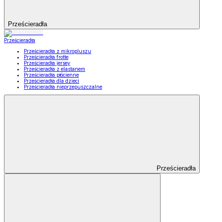
Prześcieradła
Prześcieradła
Prześcieradła z mikropluszu
Prześcieradła frotte
Prześcieradła jersey
Prześcieradła z elastanem
Prześcieradła płócienne
Prześcieradła dla dzieci
Prześcieradła nieprzepuszczalne
Prześcieradła