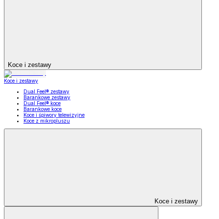
Koce i zestawy
Koce i zestawy
Dual Feel® zestawy
Barankowe zestawy
Dual Feel® koce
Barankowe koce
Koce i śpiwory telewizyjne
Koce z mikropluszu
Koce i zestawy