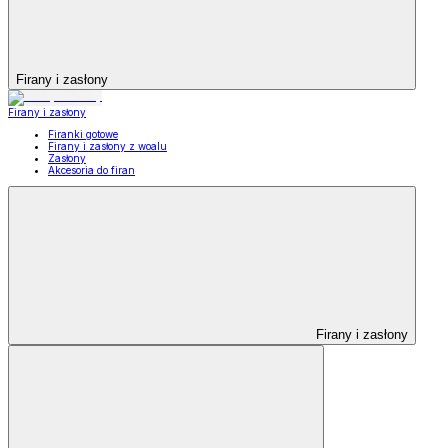
Firany i zasłony
Firany i zasłony
Firanki gotowe
Firany i zasłony z woalu
Zasłony
Akcesoria do firan
Firany i zasłony