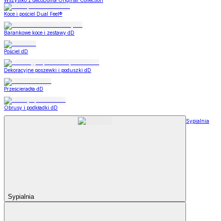
Wszystko z decoDoma Original Collection
Koce i pościel Dual Feel®
Barankowe koce i zestawy dD
Pościel dD
Dekoracyjne poszewki i poduszki dD
Prześcieradła dD
Obrusy i podkładki dD
Sypialnia
Sypialnia