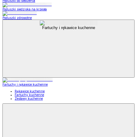
Poduszki do siedzenia
Poduszki siedziska na krzesła
Poduszki zdrowotne
Fartuchy i rękawice kuchenne
Fartuchy i rękawice kuchenne
Rękawice kuchenne
Fartuchy kuchenne
Zestawy kuchenne