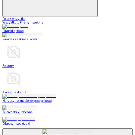
Pokaż wszystko
Wszystko z Firany i zasłony
Firanki gotowe
Firany i zasłony z woalu
Zasłony
Akcesoria do firan
Narzuty na meble wypoczynkowe
Ściereczki kuchenne
Obrusy i podkładki