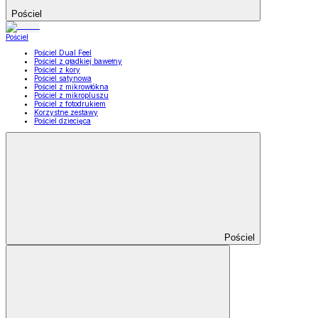
Pościel
Pościel
Pościel Dual Feel
Pościel z gładkiej bawełny
Pościel z kory
Pościel satynowa
Pościel z mikrowłókna
Pościel z mikropluszu
Pościel z fotodrukiem
Korzystne zestawy
Pościel dziecięca
Pościel