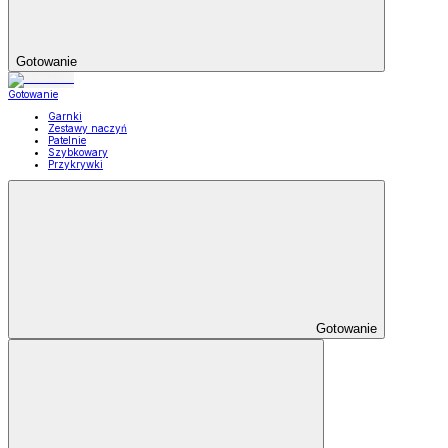
Gotowanie
Gotowanie
Garnki
Zestawy naczyń
Patelnie
Szybkowary
Przykrywki
Gotowanie