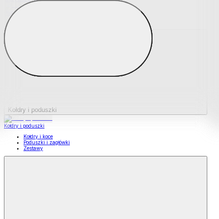
Podkładki na materace
Materace nawierzchniowe
Kołdry i poduszki
Kołdry i poduszki
Kołdry i koce
Poduszki i zagłówki
Zestawy