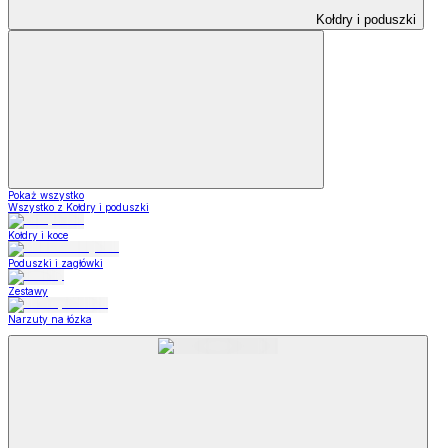
Kołdry i poduszki
Pokaż wszystko
Wszystko z Kołdry i poduszki
Kołdry i koce
Poduszki i zagłówki
Zestawy
Narzuty na łózka