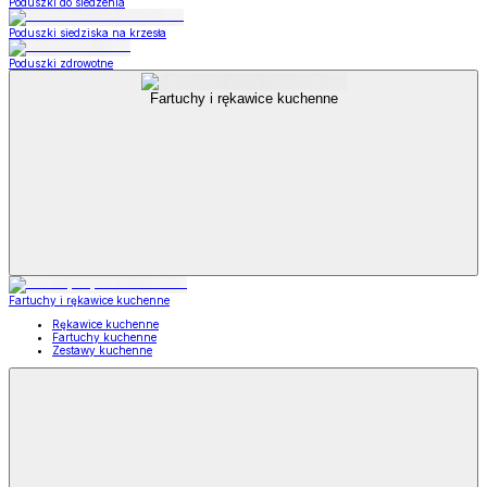
Poduszki do siedzenia
Poduszki siedziska na krzesła
Poduszki zdrowotne
Fartuchy i rękawice kuchenne
Fartuchy i rękawice kuchenne
Rękawice kuchenne
Fartuchy kuchenne
Zestawy kuchenne