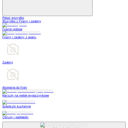
Pokaż wszystko
Wszystko z Firany i zasłony
Firanki gotowe
Firany i zasłony z woalu
Zasłony
Akcesoria do firan
Narzuty na meble wypoczynkowe
Ściereczki kuchenne
Obrusy i podkładki