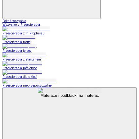
Pokaż wszystko
Wszystko z Prześcieradła
Prześcieradła z mikropluszu
Prześcieradła frotte
Prześcieradła jersey
Prześcieradła z elastanem
Prześcieradła płócienne
Prześcieradła dla dzieci
Prześcieradła nieprzepuszczalne
Materace i podkładki na materac