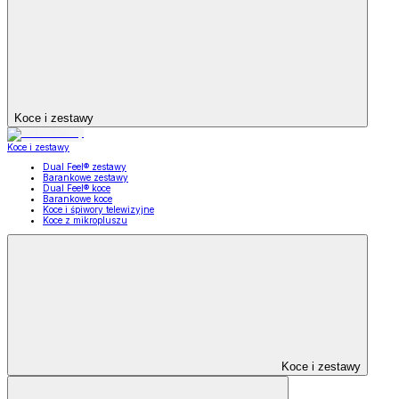
Koce i zestawy
Koce i zestawy
Dual Feel® zestawy
Barankowe zestawy
Dual Feel® koce
Barankowe koce
Koce i śpiwory telewizyjne
Koce z mikropluszu
Koce i zestawy