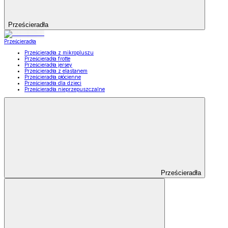
Prześcieradła
Prześcieradła
Prześcieradła z mikropluszu
Prześcieradła frotte
Prześcieradła jersey
Prześcieradła z elastanem
Prześcieradła płócienne
Prześcieradła dla dzieci
Prześcieradła nieprzepuszczalne
Prześcieradła