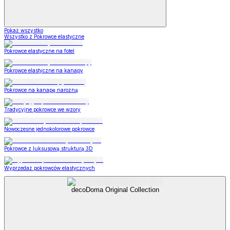
Pokaż wszystko
Wszystko z Pokrowce elastyczne
Pokrowce elastyczne na fotel
Pokrowce elastyczne na kanapy
Pokrowce na kanapę narożną
Tradycyjne pokrowce we wzory
Nowoczesne jednokolorowe pokrowce
Pokrowce z luksusową strukturą 3D
Wyprzedaż pokrowców elastycznych
decoDoma Original Collection