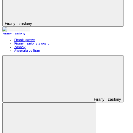
Firany i zasłony
Firany i zasłony
Firanki gotowe
Firany i zasłony z woalu
Zasłony
Akcesoria do firan
Firany i zasłony