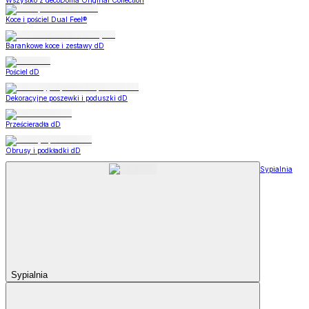
Wszystko z decoDoma Original Collection
Koce i pościel Dual Feel®
Barankowe koce i zestawy dD
Pościel dD
Dekoracyjne poszewki i poduszki dD
Prześcieradła dD
Obrusy i podkładki dD
Sypialnia
Sypialnia