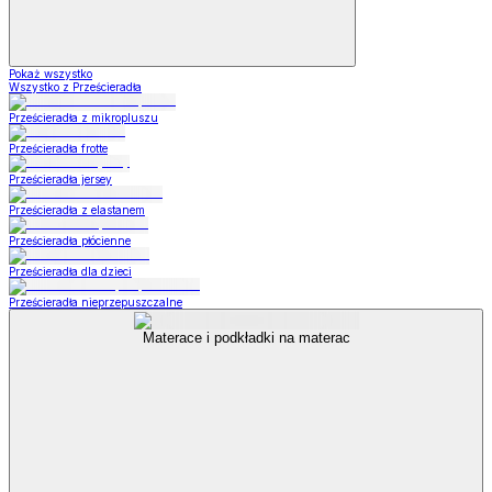
Pokaż wszystko
Wszystko z Prześcieradła
Prześcieradła z mikropluszu
Prześcieradła frotte
Prześcieradła jersey
Prześcieradła z elastanem
Prześcieradła płócienne
Prześcieradła dla dzieci
Prześcieradła nieprzepuszczalne
Materace i podkładki na materac