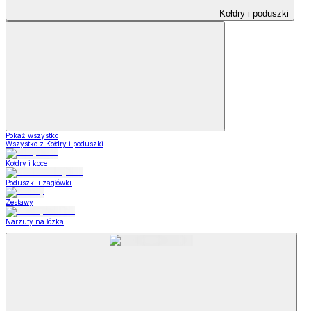
Kołdry i poduszki
Pokaż wszystko
Wszystko z Kołdry i poduszki
Kołdry i koce
Poduszki i zagłówki
Zestawy
Narzuty na łózka