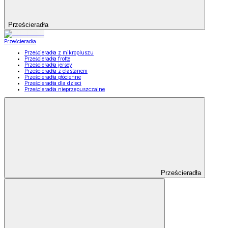
Prześcieradła
Prześcieradła
Prześcieradła z mikropluszu
Prześcieradła frotte
Prześcieradła jersey
Prześcieradła z elastanem
Prześcieradła płócienne
Prześcieradła dla dzieci
Prześcieradła nieprzepuszczalne
Prześcieradła