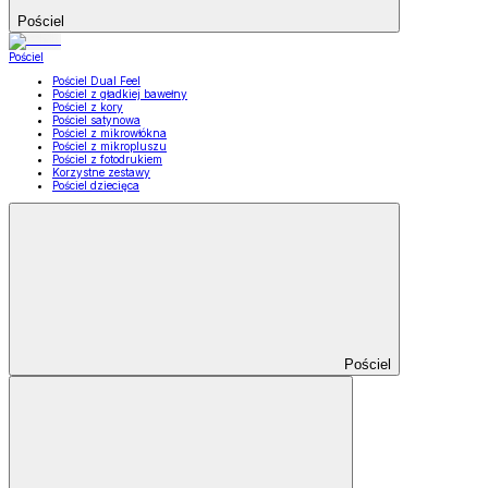
Pościel
Pościel
Pościel Dual Feel
Pościel z gładkiej bawełny
Pościel z kory
Pościel satynowa
Pościel z mikrowłókna
Pościel z mikropluszu
Pościel z fotodrukiem
Korzystne zestawy
Pościel dziecięca
Pościel