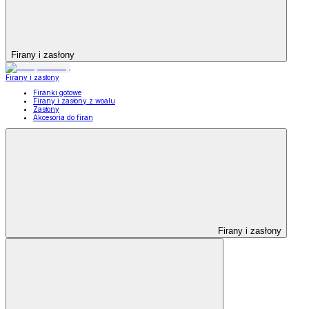
Firany i zasłony
Firany i zasłony
Firanki gotowe
Firany i zasłony z woalu
Zasłony
Akcesoria do firan
Firany i zasłony