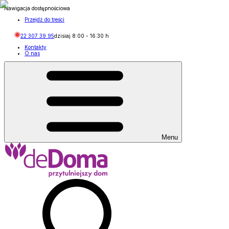
Nawigacja dostępnościowa
Przejdź do treści
22 307 39 95
dzisiaj
8:00
-
16:30
h
Kontakty
O nas
Menu