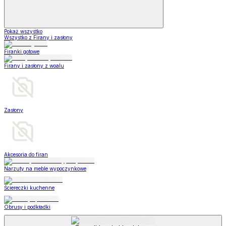
Pokaż wszystko
Wszystko z Firany i zasłony
Firanki gotowe
Firany i zasłony z woalu
Zasłony
Akcesoria do firan
Narzuty na meble wypoczynkowe
Ściereczki kuchenne
Obrusy i podkładki