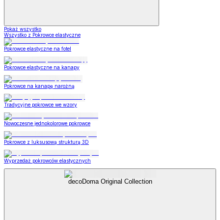
Pokaż wszystko
Wszystko z Pokrowce elastyczne
Pokrowce elastyczne na fotel
Pokrowce elastyczne na kanapy
Pokrowce na kanapę narożną
Tradycyjne pokrowce we wzory
Nowoczesne jednokolorowe pokrowce
Pokrowce z luksusową strukturą 3D
Wyprzedaż pokrowców elastycznych
decoDoma Original Collection