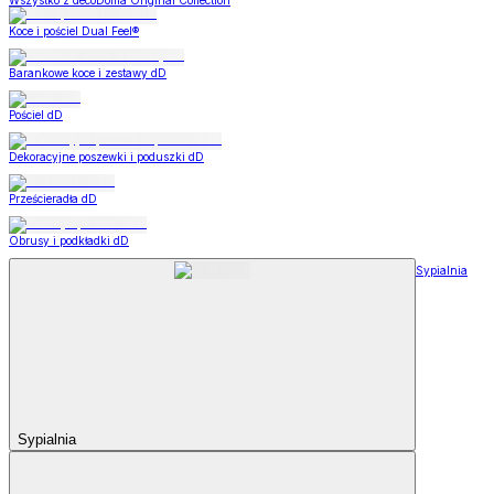
Wszystko z decoDoma Original Collection
Koce i pościel Dual Feel®
Barankowe koce i zestawy dD
Pościel dD
Dekoracyjne poszewki i poduszki dD
Prześcieradła dD
Obrusy i podkładki dD
Sypialnia
Sypialnia