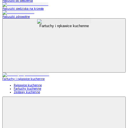
Poduszki do siedzenia
Poduszki siedziska na krzesła
Poduszki zdrowotne
Fartuchy i rękawice kuchenne
Fartuchy i rękawice kuchenne
Rękawice kuchenne
Fartuchy kuchenne
Zestawy kuchenne