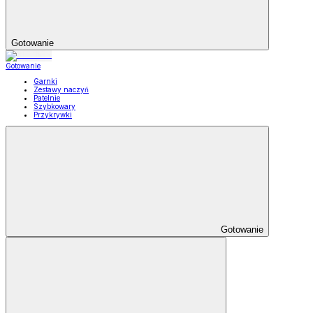
Gotowanie
Gotowanie
Garnki
Zestawy naczyń
Patelnie
Szybkowary
Przykrywki
Gotowanie