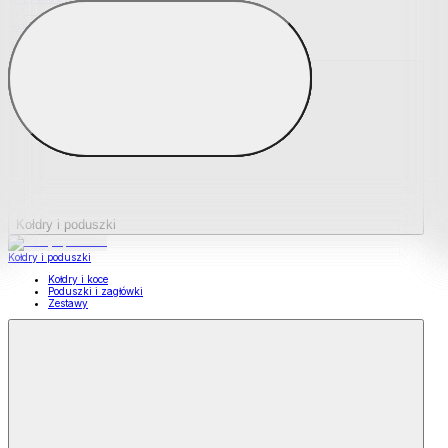
Podkładki na materace
Materace nawierzchniowe
Kołdry i poduszki
Kołdry i poduszki
Kołdry i koce
Poduszki i zagłówki
Zestawy