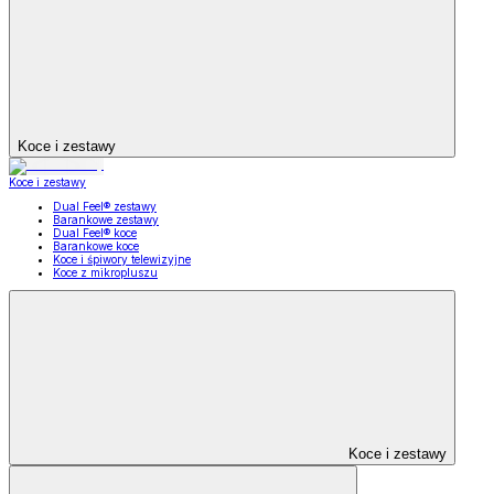
Koce i zestawy
Koce i zestawy
Dual Feel® zestawy
Barankowe zestawy
Dual Feel® koce
Barankowe koce
Koce i śpiwory telewizyjne
Koce z mikropluszu
Koce i zestawy