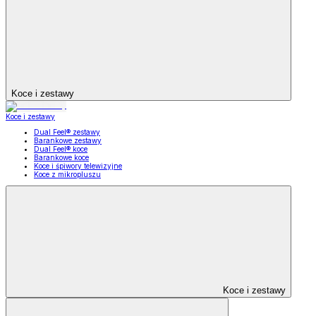
Koce i zestawy
Koce i zestawy
Dual Feel® zestawy
Barankowe zestawy
Dual Feel® koce
Barankowe koce
Koce i śpiwory telewizyjne
Koce z mikropluszu
Koce i zestawy