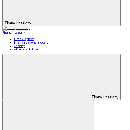
Firany i zasłony
Firany i zasłony
Firanki gotowe
Firany i zasłony z woalu
Zasłony
Akcesoria do firan
Firany i zasłony