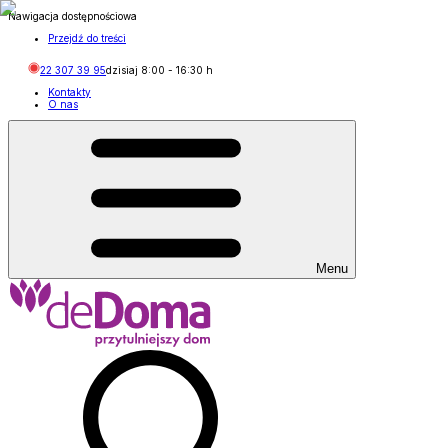
Nawigacja dostępnościowa
Przejdź do treści
22 307 39 95
dzisiaj
8:00
-
16:30
h
Kontakty
O nas
Menu