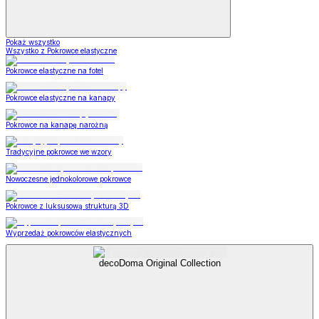
Pokaż wszystko
Wszystko z Pokrowce elastyczne
Pokrowce elastyczne na fotel
Pokrowce elastyczne na kanapy
Pokrowce na kanapę narożną
Tradycyjne pokrowce we wzory
Nowoczesne jednokolorowe pokrowce
Pokrowce z luksusową strukturą 3D
Wyprzedaż pokrowców elastycznych
decoDoma Original Collection