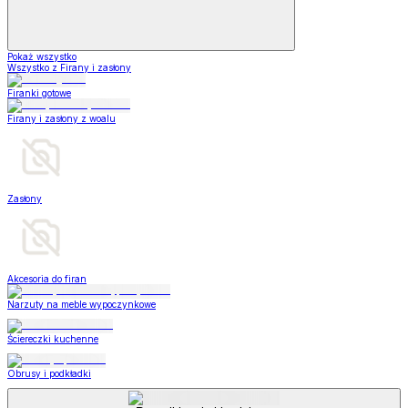
Pokaż wszystko
Wszystko z Firany i zasłony
Firanki gotowe
Firany i zasłony z woalu
Zasłony
Akcesoria do firan
Narzuty na meble wypoczynkowe
Ściereczki kuchenne
Obrusy i podkładki