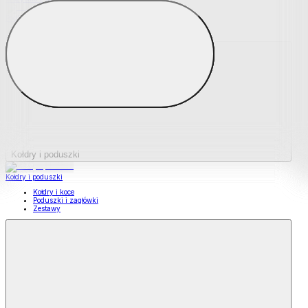
Podkładki na materace
Materace nawierzchniowe
Kołdry i poduszki
Kołdry i poduszki
Kołdry i koce
Poduszki i zagłówki
Zestawy