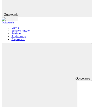
Gotowanie
Gotowanie
Garnki
Zestawy naczyń
Patelnie
Szybkowary
Przykrywki
Gotowanie