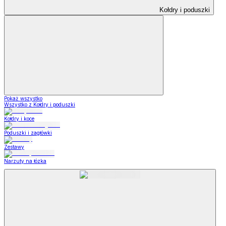
Kołdry i poduszki
Pokaż wszystko
Wszystko z Kołdry i poduszki
Kołdry i koce
Poduszki i zagłówki
Zestawy
Narzuty na łózka