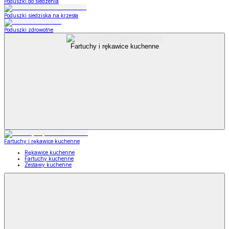
Poduszki do siedzenia
Poduszki siedziska na krzesła
Poduszki zdrowotne
Fartuchy i rękawice kuchenne
Fartuchy i rękawice kuchenne
Rękawice kuchenne
Fartuchy kuchenne
Zestawy kuchenne