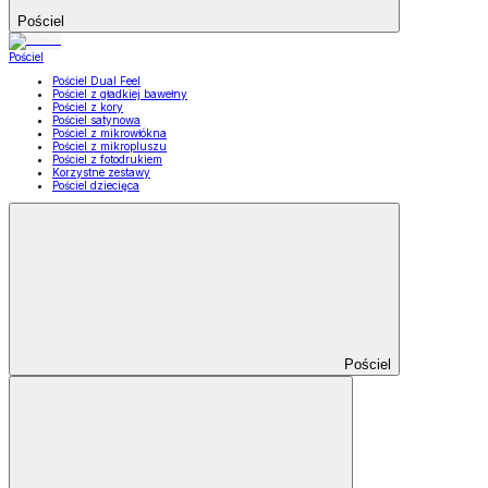
Pościel
Pościel
Pościel Dual Feel
Pościel z gładkiej bawełny
Pościel z kory
Pościel satynowa
Pościel z mikrowłókna
Pościel z mikropluszu
Pościel z fotodrukiem
Korzystne zestawy
Pościel dziecięca
Pościel