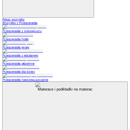
Pokaż wszystko
Wszystko z Prześcieradła
Prześcieradła z mikropluszu
Prześcieradła frotte
Prześcieradła jersey
Prześcieradła z elastanem
Prześcieradła płócienne
Prześcieradła dla dzieci
Prześcieradła nieprzepuszczalne
Materace i podkładki na materac