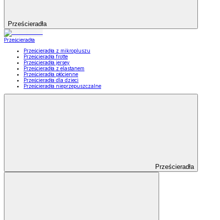
Prześcieradła
Prześcieradła
Prześcieradła z mikropluszu
Prześcieradła frotte
Prześcieradła jersey
Prześcieradła z elastanem
Prześcieradła płócienne
Prześcieradła dla dzieci
Prześcieradła nieprzepuszczalne
Prześcieradła