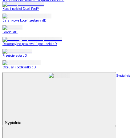
Wszystko z decoDoma Original Collection
Koce i pościel Dual Feel®
Barankowe koce i zestawy dD
Pościel dD
Dekoracyjne poszewki i poduszki dD
Prześcieradła dD
Obrusy i podkładki dD
Sypialnia
Sypialnia