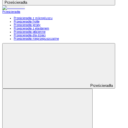
Prześcieradła
Prześcieradła
Prześcieradła z mikropluszu
Prześcieradła frotte
Prześcieradła jersey
Prześcieradła z elastanem
Prześcieradła płócienne
Prześcieradła dla dzieci
Prześcieradła nieprzepuszczalne
Prześcieradła