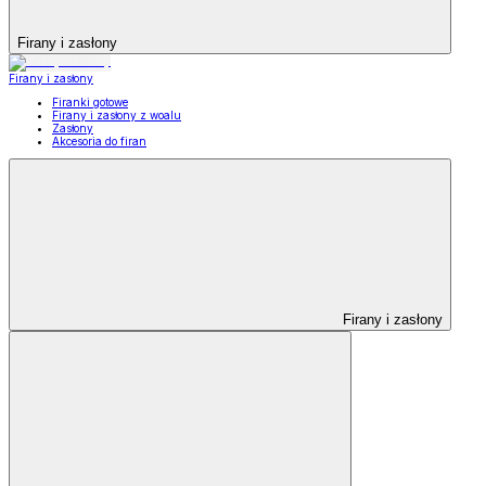
Firany i zasłony
Firany i zasłony
Firanki gotowe
Firany i zasłony z woalu
Zasłony
Akcesoria do firan
Firany i zasłony