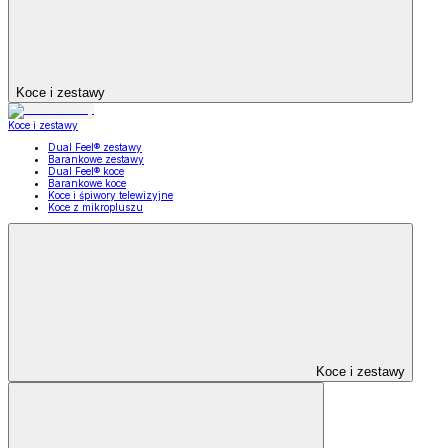
Koce i zestawy
Koce i zestawy
Dual Feel® zestawy
Barankowe zestawy
Dual Feel® koce
Barankowe koce
Koce i śpiwory telewizyjne
Koce z mikropluszu
Koce i zestawy