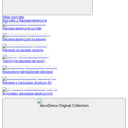
Pokaż wszystko
Wszystko z Pokrowce elastyczne
Pokrowce elastyczne na fotel
Pokrowce elastyczne na kanapy
Pokrowce na kanapę narożną
Tradycyjne pokrowce we wzory
Nowoczesne jednokolorowe pokrowce
Pokrowce z luksusową strukturą 3D
Wyprzedaż pokrowców elastycznych
decoDoma Original Collection