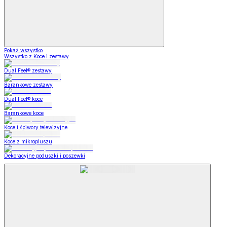
Pokaż wszystko
Wszystko z Koce i zestawy
Dual Feel® zestawy
Barankowe zestawy
Dual Feel® koce
Barankowe koce
Koce i śpiwory telewizyjne
Koce z mikropluszu
Dekoracyjne poduszki i poszewki