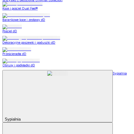
Wszystko z decoDoma Original Collection
Koce i pościel Dual Feel®
Barankowe koce i zestawy dD
Pościel dD
Dekoracyjne poszewki i poduszki dD
Prześcieradła dD
Obrusy i podkładki dD
Sypialnia
Sypialnia