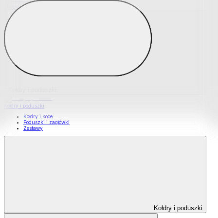
Materace nawierzchniowe
Kołdry i poduszki
Kołdry i poduszki
Kołdry i koce
Poduszki i zagłówki
Zestawy
Kołdry i poduszki