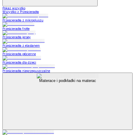
Pokaż wszystko
Wszystko z Prześcieradła
Prześcieradła z mikropluszu
Prześcieradła frotte
Prześcieradła jersey
Prześcieradła z elastanem
Prześcieradła płócienne
Prześcieradła dla dzieci
Prześcieradła nieprzepuszczalne
Materace i podkładki na materac