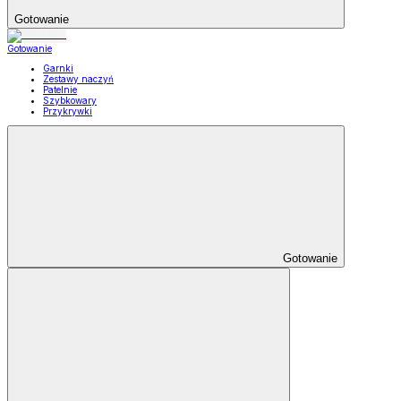
Gotowanie
Gotowanie
Garnki
Zestawy naczyń
Patelnie
Szybkowary
Przykrywki
Gotowanie