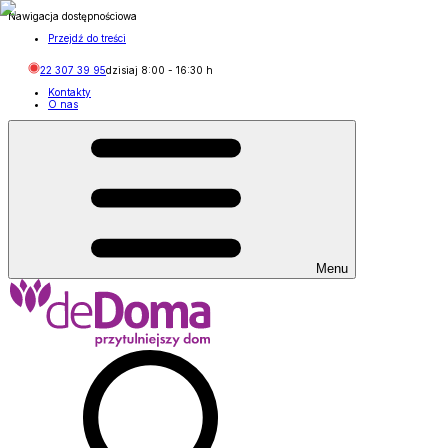
Nawigacja dostępnościowa
Przejdź do treści
22 307 39 95
dzisiaj
8:00
-
16:30
h
Kontakty
O nas
Menu