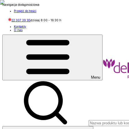
Nawigacja dostępnościowa
Przejdź do treści
22 307 39 95
dzisiaj
8:00
-
16:30
h
Kontakty
O nas
Menu