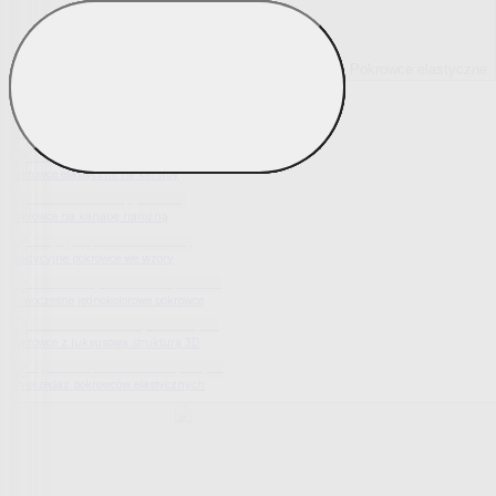
Pokrowce elastyczne
Pokaż wszystko
Wszystko z Pokrowce elastyczne
Pokrowce elastyczne na fotel
Pokrowce elastyczne na kanapy
Pokrowce na kanapę narożną
Tradycyjne pokrowce we wzory
Nowoczesne jednokolorowe pokrowce
Pokrowce z luksusową strukturą 3D
Wyprzedaż pokrowców elastycznych