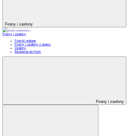
Firany i zasłony
Firany i zasłony
Firanki gotowe
Firany i zasłony z woalu
Zasłony
Akcesoria do firan
Firany i zasłony