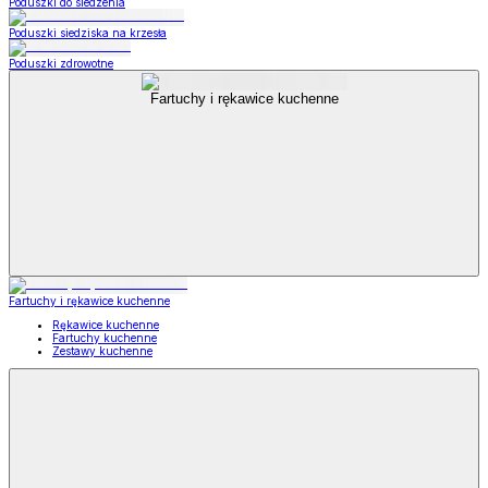
Poduszki do siedzenia
Poduszki siedziska na krzesła
Poduszki zdrowotne
Fartuchy i rękawice kuchenne
Fartuchy i rękawice kuchenne
Rękawice kuchenne
Fartuchy kuchenne
Zestawy kuchenne