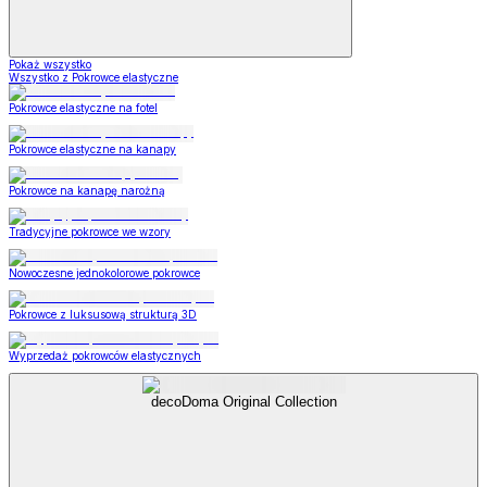
Pokaż wszystko
Wszystko z Pokrowce elastyczne
Pokrowce elastyczne na fotel
Pokrowce elastyczne na kanapy
Pokrowce na kanapę narożną
Tradycyjne pokrowce we wzory
Nowoczesne jednokolorowe pokrowce
Pokrowce z luksusową strukturą 3D
Wyprzedaż pokrowców elastycznych
decoDoma Original Collection