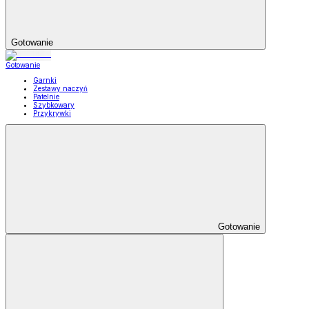
Gotowanie
Gotowanie
Garnki
Zestawy naczyń
Patelnie
Szybkowary
Przykrywki
Gotowanie