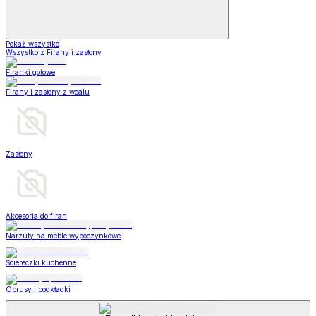
Pokaż wszystko
Wszystko z Firany i zasłony
Firanki gotowe
Firany i zasłony z woalu
Zasłony
Akcesoria do firan
Narzuty na meble wypoczynkowe
Ściereczki kuchenne
Obrusy i podkładki