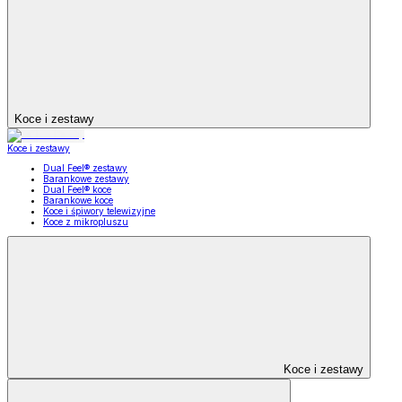
Koce i zestawy
Koce i zestawy
Dual Feel® zestawy
Barankowe zestawy
Dual Feel® koce
Barankowe koce
Koce i śpiwory telewizyjne
Koce z mikropluszu
Koce i zestawy