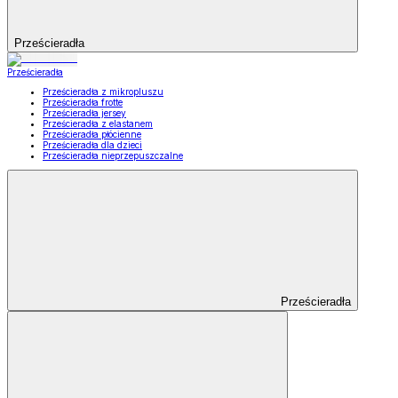
Prześcieradła
Prześcieradła
Prześcieradła z mikropluszu
Prześcieradła frotte
Prześcieradła jersey
Prześcieradła z elastanem
Prześcieradła płócienne
Prześcieradła dla dzieci
Prześcieradła nieprzepuszczalne
Prześcieradła