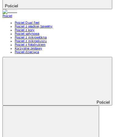
Pościel
Pościel
Pościel Dual Feel
Pościel z gładkiej bawełny
Pościel z kory
Pościel satynowa
Pościel z mikrowłókna
Pościel z mikropluszu
Pościel z fotodrukiem
Korzystne zestawy
Pościel dziecięca
Pościel