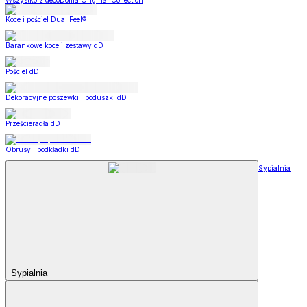
Wszystko z decoDoma Original Collection
Koce i pościel Dual Feel®
Barankowe koce i zestawy dD
Pościel dD
Dekoracyjne poszewki i poduszki dD
Prześcieradła dD
Obrusy i podkładki dD
Sypialnia
Sypialnia