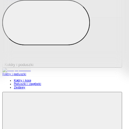
Podkładki na materace
Materace nawierzchniowe
Kołdry i poduszki
Kołdry i poduszki
Kołdry i koce
Poduszki i zagłówki
Zestawy