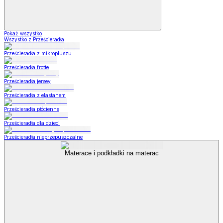
Pokaż wszystko
Wszystko z Prześcieradła
Prześcieradła z mikropluszu
Prześcieradła frotte
Prześcieradła jersey
Prześcieradła z elastanem
Prześcieradła płócienne
Prześcieradła dla dzieci
Prześcieradła nieprzepuszczalne
Materace i podkładki na materac