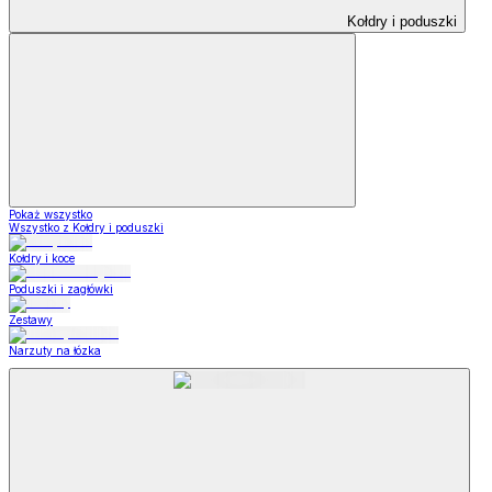
Kołdry i poduszki
Pokaż wszystko
Wszystko z Kołdry i poduszki
Kołdry i koce
Poduszki i zagłówki
Zestawy
Narzuty na łózka