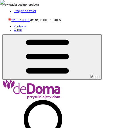
Nawigacja dostępnościowa
Przejdź do treści
22 307 39 95
dzisiaj
8:00
-
16:30
h
Kontakty
O nas
Menu