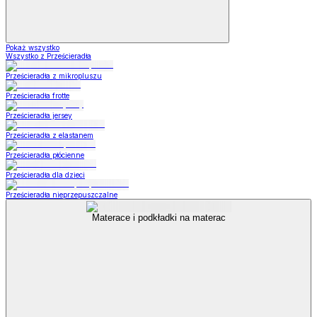
Pokaż wszystko
Wszystko z Prześcieradła
Prześcieradła z mikropluszu
Prześcieradła frotte
Prześcieradła jersey
Prześcieradła z elastanem
Prześcieradła płócienne
Prześcieradła dla dzieci
Prześcieradła nieprzepuszczalne
Materace i podkładki na materac