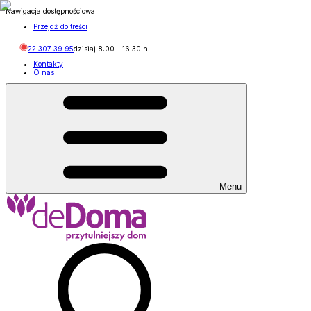
Nawigacja dostępnościowa
Przejdź do treści
22 307 39 95
dzisiaj
8:00
-
16:30
h
Kontakty
O nas
Menu