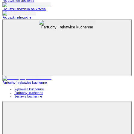
Poduszki do siedzenia
Poduszki siedziska na krzesła
Poduszki zdrowotne
Fartuchy i rękawice kuchenne
Fartuchy i rękawice kuchenne
Rękawice kuchenne
Fartuchy kuchenne
Zestawy kuchenne