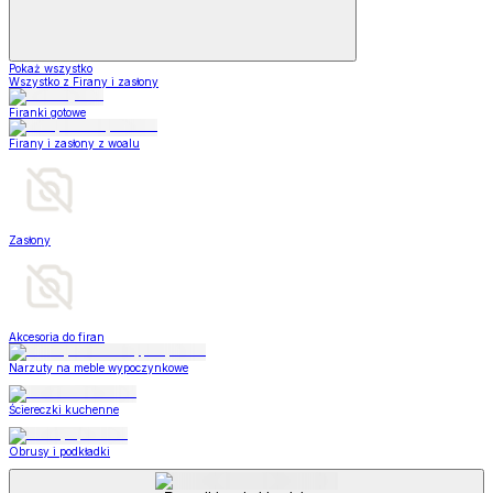
Pokaż wszystko
Wszystko z Firany i zasłony
Firanki gotowe
Firany i zasłony z woalu
Zasłony
Akcesoria do firan
Narzuty na meble wypoczynkowe
Ściereczki kuchenne
Obrusy i podkładki