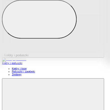
Podkładki na materace
Materace nawierzchniowe
Kołdry i poduszki
Kołdry i poduszki
Kołdry i koce
Poduszki i zagłówki
Zestawy