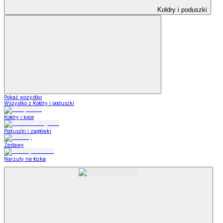
Kołdry i poduszki
Pokaż wszystko
Wszystko z Kołdry i poduszki
Kołdry i koce
Poduszki i zagłówki
Zestawy
Narzuty na łózka