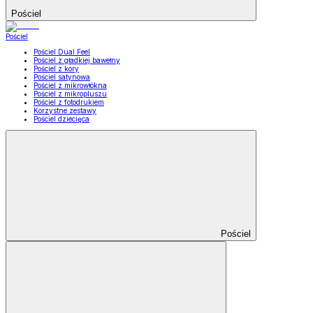
Pościel
Pościel
Pościel Dual Feel
Pościel z gładkiej bawełny
Pościel z kory
Pościel satynowa
Pościel z mikrowłókna
Pościel z mikropluszu
Pościel z fotodrukiem
Korzystne zestawy
Pościel dziecięca
Pościel