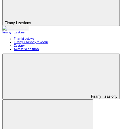
Firany i zasłony
Firany i zasłony
Firanki gotowe
Firany i zasłony z woalu
Zasłony
Akcesoria do firan
Firany i zasłony