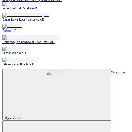
Wszystko z decoDoma Original Collection
Koce i pościel Dual Feel®
Barankowe koce i zestawy dD
Pościel dD
Dekoracyjne poszewki i poduszki dD
Prześcieradła dD
Obrusy i podkładki dD
Sypialnia
Sypialnia