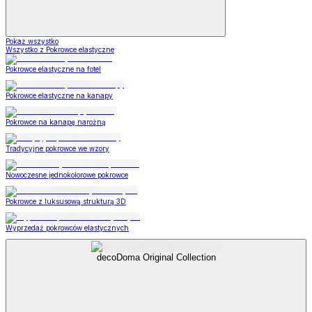
Pokaż wszystko
Wszystko z Pokrowce elastyczne
Pokrowce elastyczne na fotel
Pokrowce elastyczne na kanapy
Pokrowce na kanapę narożną
Tradycyjne pokrowce we wzory
Nowoczesne jednokolorowe pokrowce
Pokrowce z luksusową strukturą 3D
Wyprzedaż pokrowców elastycznych
decoDoma Original Collection