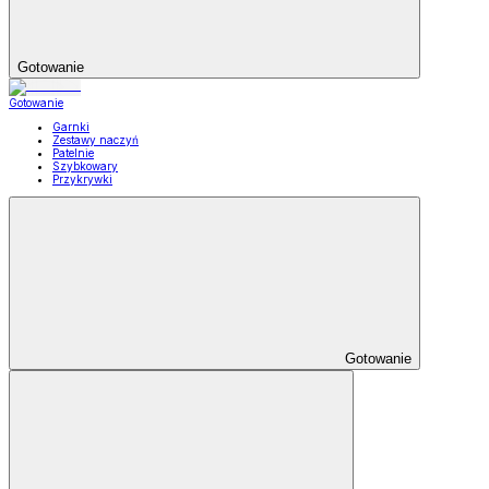
Gotowanie
Gotowanie
Garnki
Zestawy naczyń
Patelnie
Szybkowary
Przykrywki
Gotowanie