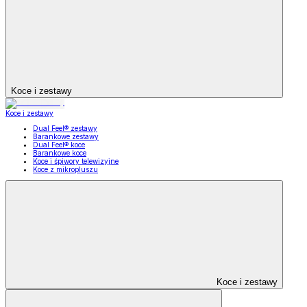
Koce i zestawy
Koce i zestawy
Dual Feel® zestawy
Barankowe zestawy
Dual Feel® koce
Barankowe koce
Koce i śpiwory telewizyjne
Koce z mikropluszu
Koce i zestawy