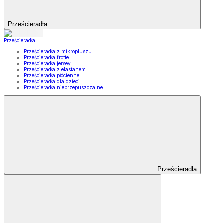
Prześcieradła
Prześcieradła
Prześcieradła z mikropluszu
Prześcieradła frotte
Prześcieradła jersey
Prześcieradła z elastanem
Prześcieradła płócienne
Prześcieradła dla dzieci
Prześcieradła nieprzepuszczalne
Prześcieradła