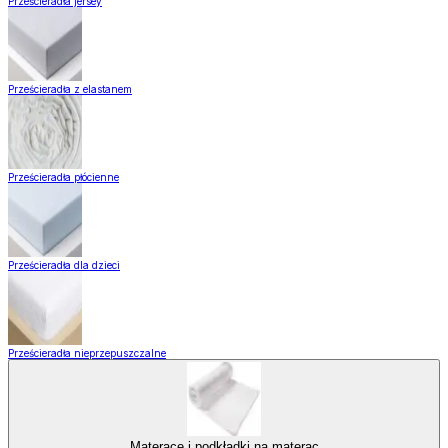
Prześcieradła jersey
Prześcieradła z elastanem
Prześcieradła płócienne
Prześcieradła dla dzieci
Prześcieradła nieprzepuszczalne
Materace i podkładki na materac