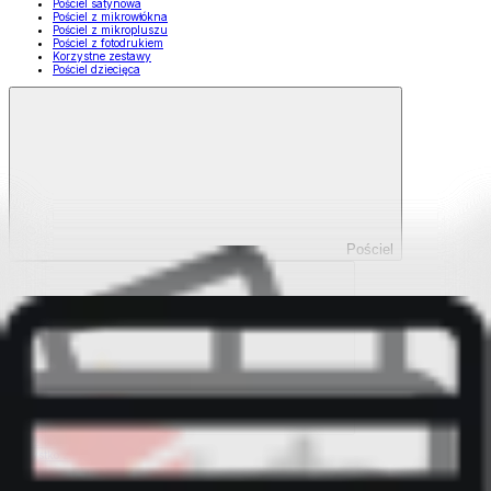
Pościel satynowa
Pościel z mikrowłókna
Pościel z mikropluszu
Pościel z fotodrukiem
Korzystne zestawy
Pościel dziecięca
Pościel
Pokaż wszystko
Wszystko z Pościel