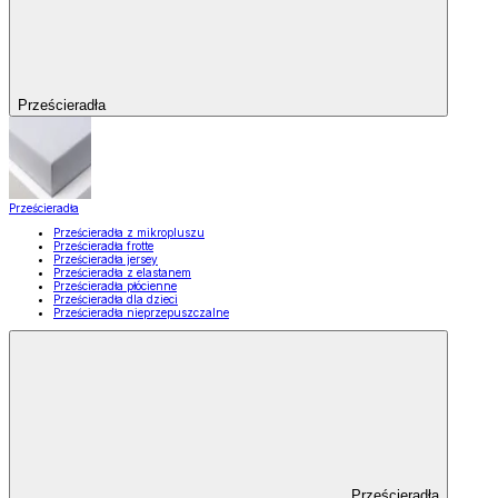
Prześcieradła
Prześcieradła
Prześcieradła z mikropluszu
Prześcieradła frotte
Prześcieradła jersey
Prześcieradła z elastanem
Prześcieradła płócienne
Prześcieradła dla dzieci
Prześcieradła nieprzepuszczalne
Prześcieradła