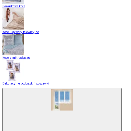
Barankowe koce
Koce i śpiwory telewizyjne
Koce z mikropluszu
Dekoracyjne poduszki i poszewki