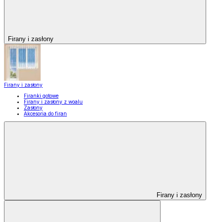
Firany i zasłony
Firany i zasłony
Firanki gotowe
Firany i zasłony z woalu
Zasłony
Akcesoria do firan
Firany i zasłony