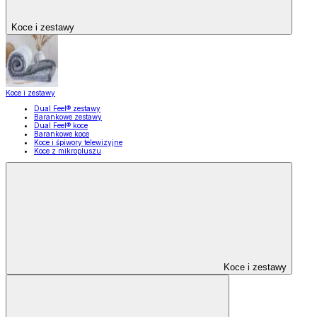
Koce i zestawy
Koce i zestawy
Dual Feel® zestawy
Barankowe zestawy
Dual Feel® koce
Barankowe koce
Koce i śpiwory telewizyjne
Koce z mikropluszu
Koce i zestawy