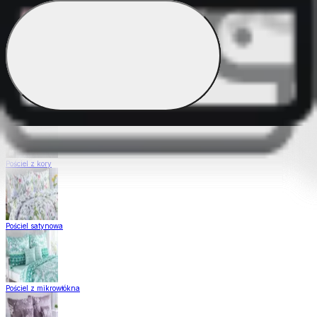
Pościel Dual Feel
Pościel z gładkiej bawełny
Pościel z kory
Pościel satynowa
Pościel z mikrowłókna