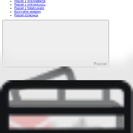
Pościel z mikrowłókna
Pościel z mikropluszu
Pościel z fotodrukiem
Korzystne zestawy
Pościel dziecięca
Pościel
Pokaż wszystko
Wszystko z Pościel