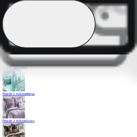
Pościel Dual Feel
Pościel z gładkiej bawełny
Pościel satynowa
Pościel z mikrowłókna
Pościel z mikropluszu