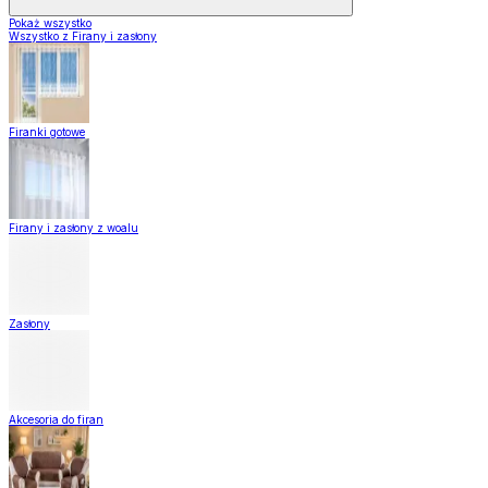
Pokaż wszystko
Wszystko z Firany i zasłony
Firanki gotowe
Firany i zasłony z woalu
Zasłony
Akcesoria do firan