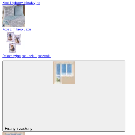
Koce i śpiwory telewizyjne
Koce z mikropluszu
Dekoracyjne poduszki i poszewki
Firany i zasłony