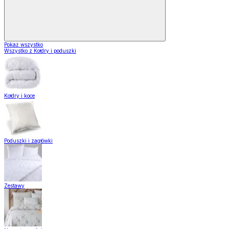
Pokaż wszystko
Wszystko z Kołdry i poduszki
Kołdry i koce
Poduszki i zagłówki
Zestawy