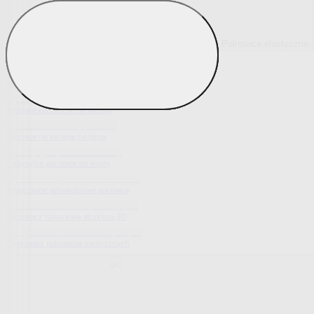
Pokrowce elastyczne
Pokaż wszystko
Wszystko z Pokrowce elastyczne
Pokrowce elastyczne na fotel
Pokrowce elastyczne na kanapy
Pokrowce na kanapę narożną
Tradycyjne pokrowce we wzory
Nowoczesne jednokolorowe pokrowce
Pokrowce z luksusową strukturą 3D
Wyprzedaż pokrowców elastycznych