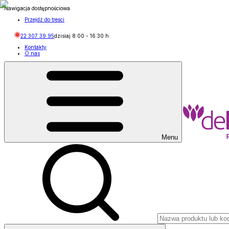
Nawigacja dostępnościowa
Przejdź do treści
22 307 39 95
dzisiaj
8:00
-
16:30
h
Kontakty
O nas
Menu