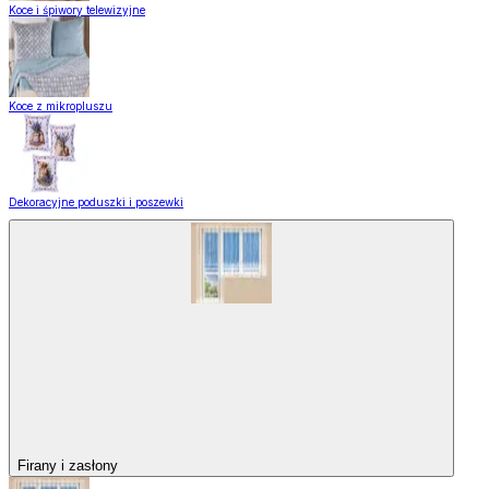
Koce i śpiwory telewizyjne
Koce z mikropluszu
Dekoracyjne poduszki i poszewki
Firany i zasłony