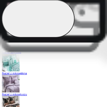
Pościel Dual Feel
Pościel z gładkiej bawełny
Pościel satynowa
Pościel z mikrowłókna
Pościel z mikropluszu