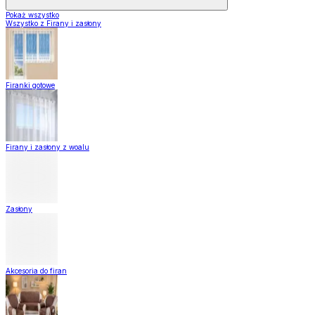
Pokaż wszystko
Wszystko z Firany i zasłony
Firanki gotowe
Firany i zasłony z woalu
Zasłony
Akcesoria do firan