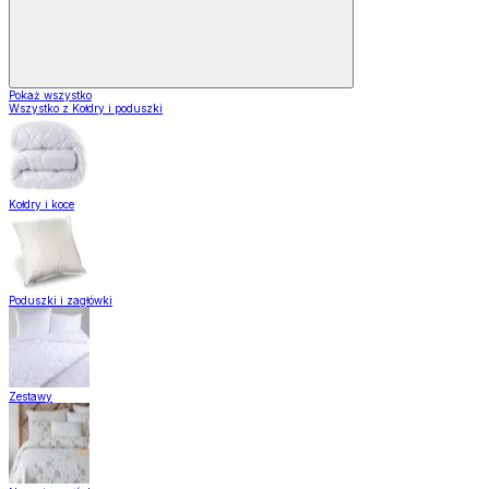
Pokaż wszystko
Wszystko z Kołdry i poduszki
Kołdry i koce
Poduszki i zagłówki
Zestawy