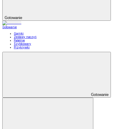
Gotowanie
Gotowanie
Garnki
Zestawy naczyń
Patelnie
Szybkowary
Przykrywki
Gotowanie