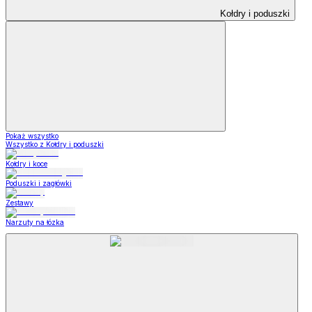
Kołdry i poduszki
Pokaż wszystko
Wszystko z Kołdry i poduszki
Kołdry i koce
Poduszki i zagłówki
Zestawy
Narzuty na łózka