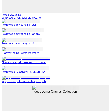
Pokaż wszystko
Wszystko z Pokrowce elastyczne
Pokrowce elastyczne na fotel
Pokrowce elastyczne na kanapy
Pokrowce na kanapę narożną
Tradycyjne pokrowce we wzory
Nowoczesne jednokolorowe pokrowce
Pokrowce z luksusową strukturą 3D
Wyprzedaż pokrowców elastycznych
decoDoma Original Collection