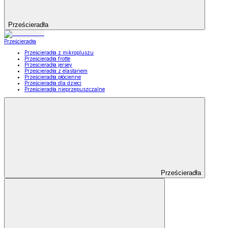
Prześcieradła
Prześcieradła
Prześcieradła z mikropluszu
Prześcieradła frotte
Prześcieradła jersey
Prześcieradła z elastanem
Prześcieradła płócienne
Prześcieradła dla dzieci
Prześcieradła nieprzepuszczalne
Prześcieradła