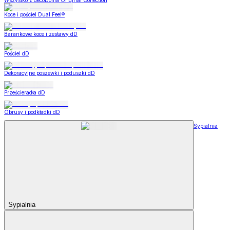
Wszystko z decoDoma Original Collection
Koce i pościel Dual Feel®
Barankowe koce i zestawy dD
Pościel dD
Dekoracyjne poszewki i poduszki dD
Prześcieradła dD
Obrusy i podkładki dD
Sypialnia
Sypialnia