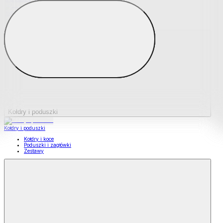
Podkładki na materace
Materace nawierzchniowe
Kołdry i poduszki
Kołdry i poduszki
Kołdry i koce
Poduszki i zagłówki
Zestawy