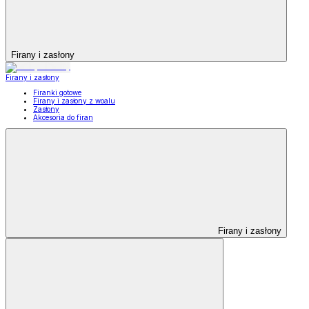
Firany i zasłony
Firany i zasłony
Firanki gotowe
Firany i zasłony z woalu
Zasłony
Akcesoria do firan
Firany i zasłony