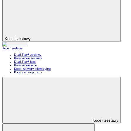
Koce i zestawy
Koce i zestawy
Dual Feel® zestawy
Barankowe zestawy
Dual Feel® koce
Barankowe koce
Koce i śpiwory telewizyjne
Koce z mikropluszu
Koce i zestawy