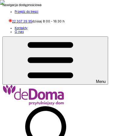
Nawigacja dostępnościowa
Przejdź do treści
22 307 39 95
dzisiaj
8:00
-
16:30
h
Kontakty
O nas
Menu