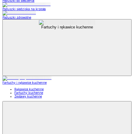
Poduszki do siedzenia
Poduszki siedziska na krzesła
Poduszki zdrowotne
Fartuchy i rękawice kuchenne
Fartuchy i rękawice kuchenne
Rękawice kuchenne
Fartuchy kuchenne
Zestawy kuchenne