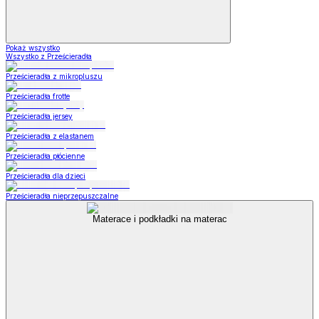
Pokaż wszystko
Wszystko z Prześcieradła
Prześcieradła z mikropluszu
Prześcieradła frotte
Prześcieradła jersey
Prześcieradła z elastanem
Prześcieradła płócienne
Prześcieradła dla dzieci
Prześcieradła nieprzepuszczalne
Materace i podkładki na materac