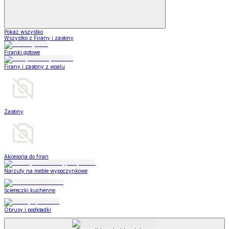
Pokaż wszystko
Wszystko z Firany i zasłony
Firanki gotowe
Firany i zasłony z woalu
Zasłony
Akcesoria do firan
Narzuty na meble wypoczynkowe
Ściereczki kuchenne
Obrusy i podkładki