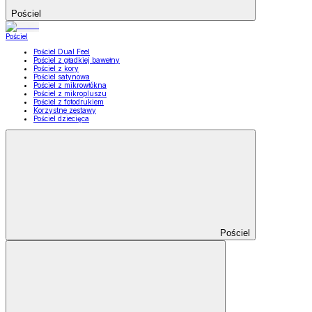
Pościel
Pościel
Pościel Dual Feel
Pościel z gładkiej bawełny
Pościel z kory
Pościel satynowa
Pościel z mikrowłókna
Pościel z mikropluszu
Pościel z fotodrukiem
Korzystne zestawy
Pościel dziecięca
Pościel