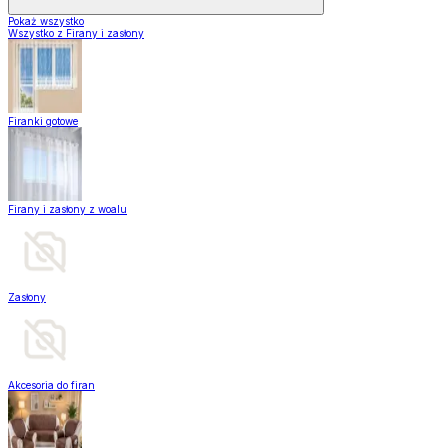
Pokaż wszystko
Wszystko z Firany i zasłony
Firanki gotowe
Firany i zasłony z woalu
Zasłony
Akcesoria do firan