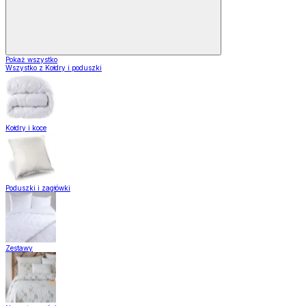
Pokaż wszystko
Wszystko z Kołdry i poduszki
Kołdry i koce
Poduszki i zagłówki
Zestawy