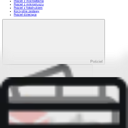
Pościel z mikrowłókna
Pościel z mikropluszu
Pościel z fotodrukiem
Korzystne zestawy
Pościel dziecięca
Pościel
Pokaż wszystko
Wszystko z Pościel