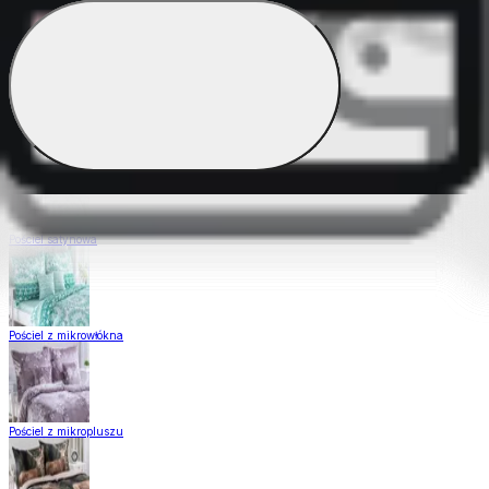
Pościel Dual Feel
Pościel z gładkiej bawełny
Pościel satynowa
Pościel z mikrowłókna
Pościel z mikropluszu