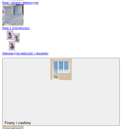
Koce i śpiwory telewizyjne
Koce z mikropluszu
Dekoracyjne poduszki i poszewki
Firany i zasłony