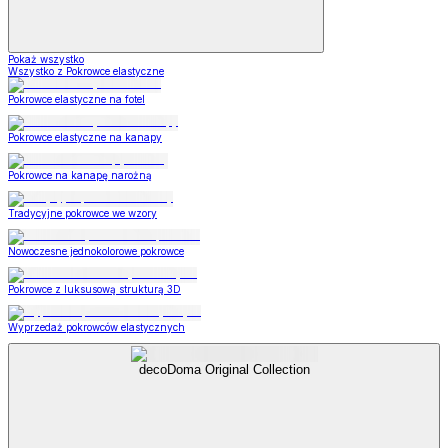
Pokaż wszystko
Wszystko z Pokrowce elastyczne
Pokrowce elastyczne na fotel
Pokrowce elastyczne na kanapy
Pokrowce na kanapę narożną
Tradycyjne pokrowce we wzory
Nowoczesne jednokolorowe pokrowce
Pokrowce z luksusową strukturą 3D
Wyprzedaż pokrowców elastycznych
decoDoma Original Collection