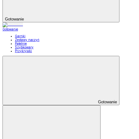
Gotowanie
Gotowanie
Garnki
Zestawy naczyń
Patelnie
Szybkowary
Przykrywki
Gotowanie