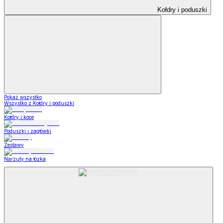
Kołdry i poduszki
Pokaż wszystko
Wszystko z Kołdry i poduszki
Kołdry i koce
Poduszki i zagłówki
Zestawy
Narzuty na łózka