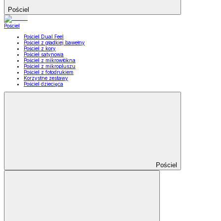
Pościel
Pościel
Pościel Dual Feel
Pościel z gładkiej bawełny
Pościel z kory
Pościel satynowa
Pościel z mikrowłókna
Pościel z mikropluszu
Pościel z fotodrukiem
Korzystne zestawy
Pościel dziecięca
Pościel