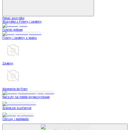
Pokaż wszystko
Wszystko z Firany i zasłony
Firanki gotowe
Firany i zasłony z woalu
Zasłony
Akcesoria do firan
Narzuty na meble wypoczynkowe
Ściereczki kuchenne
Obrusy i podkładki