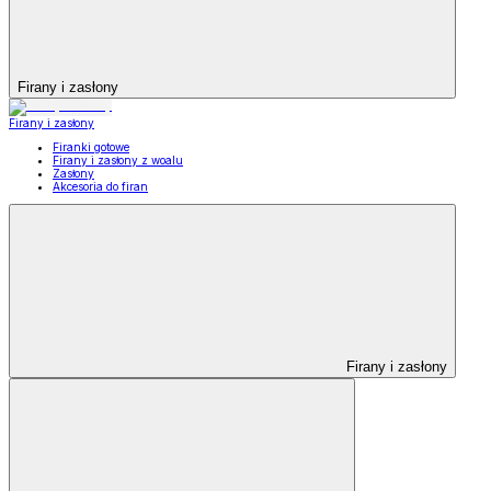
Firany i zasłony
Firany i zasłony
Firanki gotowe
Firany i zasłony z woalu
Zasłony
Akcesoria do firan
Firany i zasłony