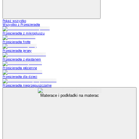
Pokaż wszystko
Wszystko z Prześcieradła
Prześcieradła z mikropluszu
Prześcieradła frotte
Prześcieradła jersey
Prześcieradła z elastanem
Prześcieradła płócienne
Prześcieradła dla dzieci
Prześcieradła nieprzepuszczalne
Materace i podkładki na materac