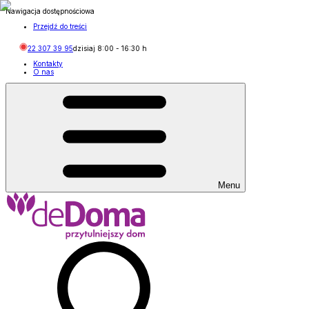
Nawigacja dostępnościowa
Przejdź do treści
22 307 39 95
dzisiaj
8:00
-
16:30
h
Kontakty
O nas
Menu