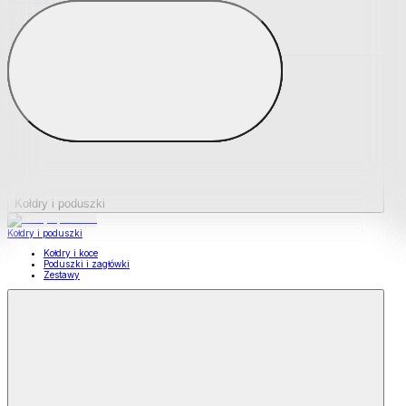
Podkładki na materace
Materace nawierzchniowe
Kołdry i poduszki
Kołdry i poduszki
Kołdry i koce
Poduszki i zagłówki
Zestawy