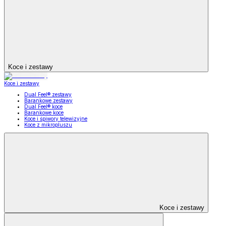
Koce i zestawy
Koce i zestawy
Dual Feel® zestawy
Barankowe zestawy
Dual Feel® koce
Barankowe koce
Koce i śpiwory telewizyjne
Koce z mikropluszu
Koce i zestawy