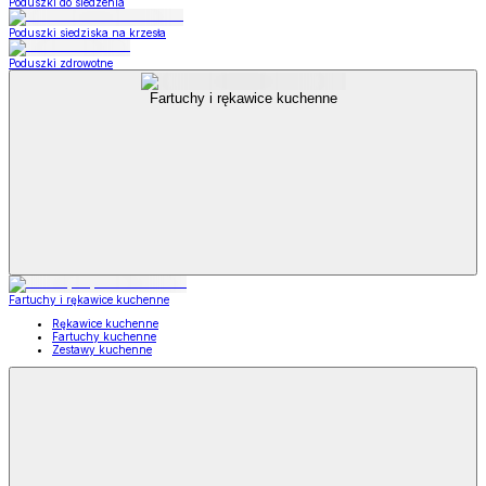
Poduszki do siedzenia
Poduszki siedziska na krzesła
Poduszki zdrowotne
Fartuchy i rękawice kuchenne
Fartuchy i rękawice kuchenne
Rękawice kuchenne
Fartuchy kuchenne
Zestawy kuchenne