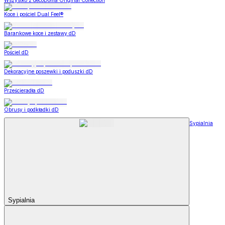
Wszystko z decoDoma Original Collection
Koce i pościel Dual Feel®
Barankowe koce i zestawy dD
Pościel dD
Dekoracyjne poszewki i poduszki dD
Prześcieradła dD
Obrusy i podkładki dD
Sypialnia
Sypialnia