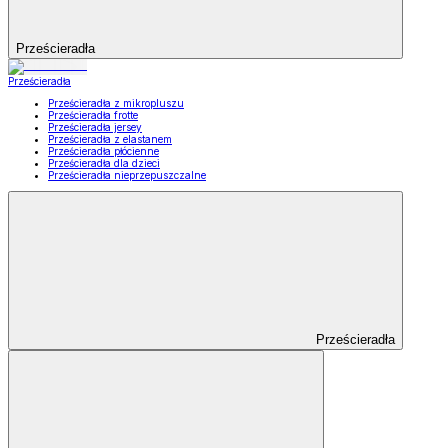
Prześcieradła
Prześcieradła
Prześcieradła z mikropluszu
Prześcieradła frotte
Prześcieradła jersey
Prześcieradła z elastanem
Prześcieradła płócienne
Prześcieradła dla dzieci
Prześcieradła nieprzepuszczalne
Prześcieradła