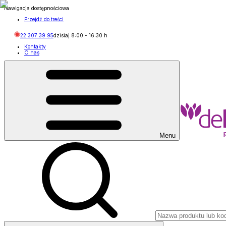
Nawigacja dostępnościowa
Przejdź do treści
22 307 39 95
dzisiaj
8:00
-
16:30
h
Kontakty
O nas
Menu