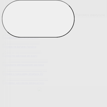
Pokrowce elastyczne
Pokaż wszystko
Wszystko z Pokrowce elastyczne
Pokrowce elastyczne na fotel
Pokrowce elastyczne na kanapy
Pokrowce na kanapę narożną
Tradycyjne pokrowce we wzory
Nowoczesne jednokolorowe pokrowce
Pokrowce z luksusową strukturą 3D
Wyprzedaż pokrowców elastycznych