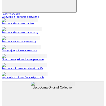
Pokaż wszystko
Wszystko z Pokrowce elastyczne
Pokrowce elastyczne na fotel
Pokrowce elastyczne na kanapy
Pokrowce na kanapę narożną
Tradycyjne pokrowce we wzory
Nowoczesne jednokolorowe pokrowce
Pokrowce z luksusową strukturą 3D
Wyprzedaż pokrowców elastycznych
decoDoma Original Collection