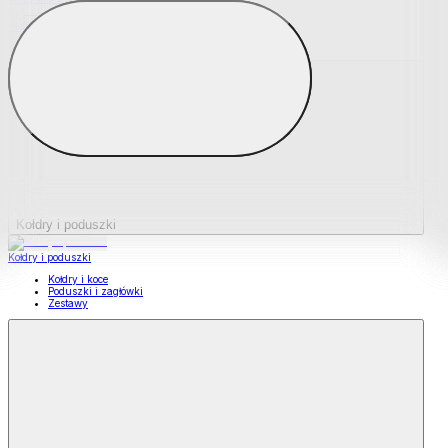
Podkładki na materace
Materace nawierzchniowe
Kołdry i poduszki
Kołdry i poduszki
Kołdry i koce
Poduszki i zagłówki
Zestawy