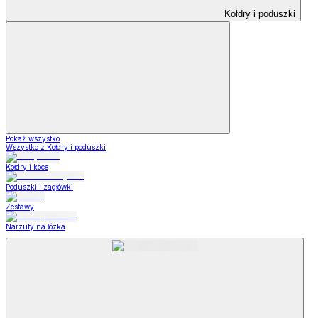
Kołdry i poduszki
Pokaż wszystko
Wszystko z Kołdry i poduszki
Kołdry i koce
Poduszki i zagłówki
Zestawy
Narzuty na łózka