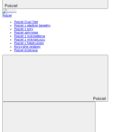
Pościel
Pościel
Pościel Dual Feel
Pościel z gładkiej bawełny
Pościel z kory
Pościel satynowa
Pościel z mikrowłókna
Pościel z mikropluszu
Pościel z fotodrukiem
Korzystne zestawy
Pościel dziecięca
Pościel