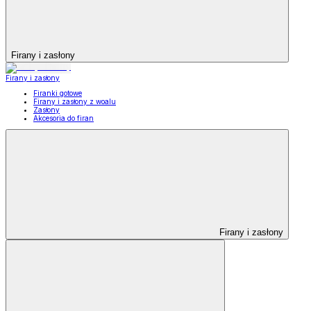
Firany i zasłony
Firany i zasłony
Firanki gotowe
Firany i zasłony z woalu
Zasłony
Akcesoria do firan
Firany i zasłony