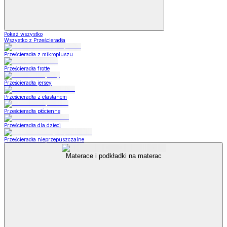
Pokaż wszystko
Wszystko z Prześcieradła
Prześcieradła z mikropluszu
Prześcieradła frotte
Prześcieradła jersey
Prześcieradła z elastanem
Prześcieradła płócienne
Prześcieradła dla dzieci
Prześcieradła nieprzepuszczalne
Materace i podkładki na materac