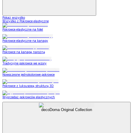
Pokaż wszystko
Wszystko z Pokrowce elastyczne
Pokrowce elastyczne na fotel
Pokrowce elastyczne na kanapy
Pokrowce na kanapę narożną
Tradycyjne pokrowce we wzory
Nowoczesne jednokolorowe pokrowce
Pokrowce z luksusową strukturą 3D
Wyprzedaż pokrowców elastycznych
decoDoma Original Collection