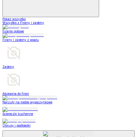
Pokaż wszystko
Wszystko z Firany i zasłony
Firanki gotowe
Firany i zasłony z woalu
Zasłony
Akcesoria do firan
Narzuty na meble wypoczynkowe
Ściereczki kuchenne
Obrusy i podkładki