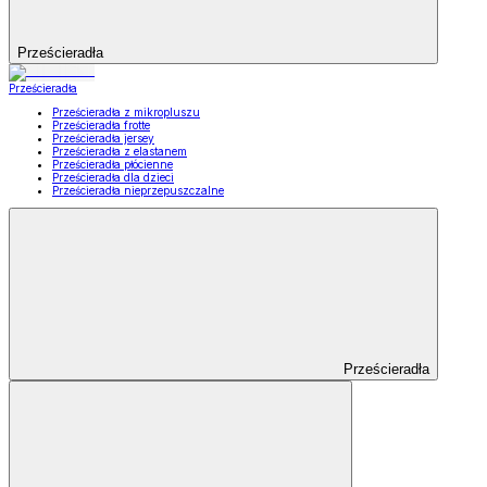
Prześcieradła
Prześcieradła
Prześcieradła z mikropluszu
Prześcieradła frotte
Prześcieradła jersey
Prześcieradła z elastanem
Prześcieradła płócienne
Prześcieradła dla dzieci
Prześcieradła nieprzepuszczalne
Prześcieradła