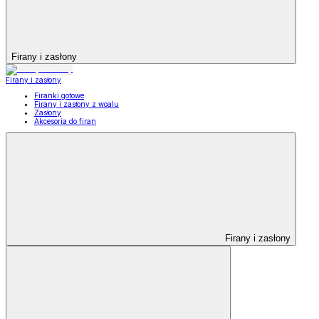
Firany i zasłony
Firany i zasłony
Firanki gotowe
Firany i zasłony z woalu
Zasłony
Akcesoria do firan
Firany i zasłony