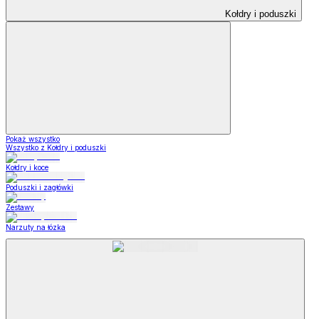
Kołdry i poduszki
Pokaż wszystko
Wszystko z Kołdry i poduszki
Kołdry i koce
Poduszki i zagłówki
Zestawy
Narzuty na łózka