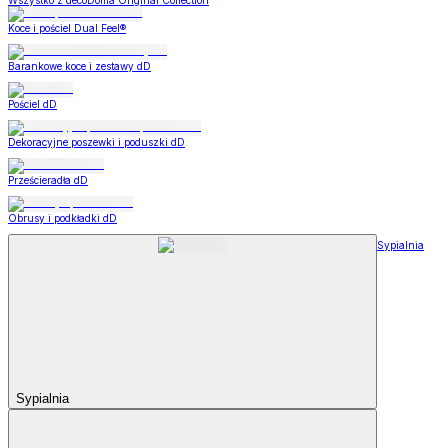
Wszystko z decoDoma Original Collection
Koce i pościel Dual Feel®
Barankowe koce i zestawy dD
Pościel dD
Dekoracyjne poszewki i poduszki dD
Prześcieradła dD
Obrusy i podkładki dD
Sypialnia
Sypialnia