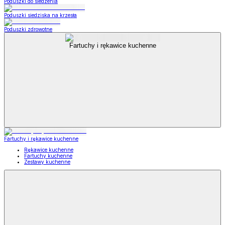
Poduszki do siedzenia
Poduszki siedziska na krzesła
Poduszki zdrowotne
Fartuchy i rękawice kuchenne
Fartuchy i rękawice kuchenne
Rękawice kuchenne
Fartuchy kuchenne
Zestawy kuchenne