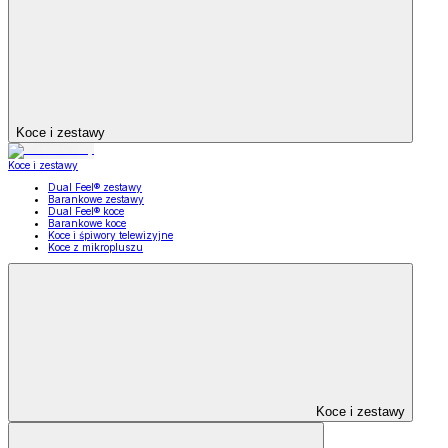
Koce i zestawy
Koce i zestawy
Dual Feel® zestawy
Barankowe zestawy
Dual Feel® koce
Barankowe koce
Koce i śpiwory telewizyjne
Koce z mikropluszu
Koce i zestawy