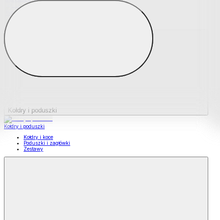
Podkładki na materace
Materace nawierzchniowe
Kołdry i poduszki
Kołdry i poduszki
Kołdry i koce
Poduszki i zagłówki
Zestawy