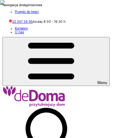
Nawigacja dostępnościowa
Przejdź do treści
22 307 39 95
dzisiaj
8:00
-
16:30
h
Kontakty
O nas
Menu