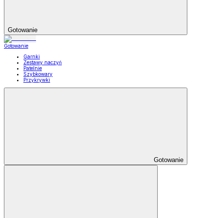
Gotowanie
Gotowanie
Garnki
Zestawy naczyń
Patelnie
Szybkowary
Przykrywki
Gotowanie