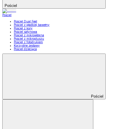
Pościel
Pościel
Pościel Dual Feel
Pościel z gładkiej bawełny
Pościel z kory
Pościel satynowa
Pościel z mikrowłókna
Pościel z mikropluszu
Pościel z fotodrukiem
Korzystne zestawy
Pościel dziecięca
Pościel