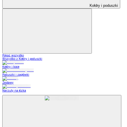
Kołdry i poduszki
Pokaż wszystko
Wszystko z Kołdry i poduszki
Kołdry i koce
Poduszki i zagłówki
Zestawy
Narzuty na łózka