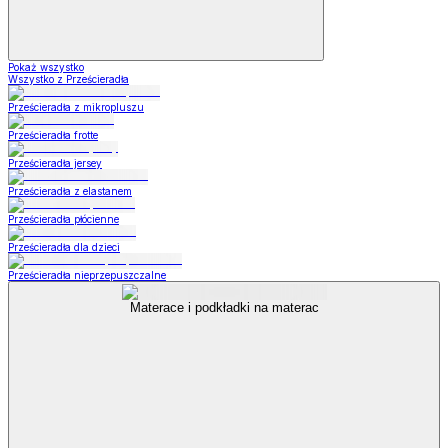
Pokaż wszystko
Wszystko z Prześcieradła
Prześcieradła z mikropluszu
Prześcieradła frotte
Prześcieradła jersey
Prześcieradła z elastanem
Prześcieradła płócienne
Prześcieradła dla dzieci
Prześcieradła nieprzepuszczalne
Materace i podkładki na materac