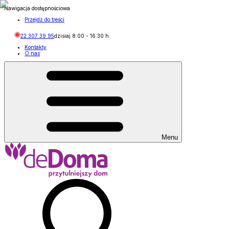
Nawigacja dostępnościowa
Przejdź do treści
22 307 39 95
dzisiaj
8:00
-
16:30
h
Kontakty
O nas
Menu