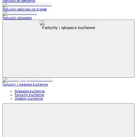
Poduszki do siedzenia
Poduszki siedziska na krzesła
Poduszki zdrowotne
Fartuchy i rękawice kuchenne
Fartuchy i rękawice kuchenne
Rękawice kuchenne
Fartuchy kuchenne
Zestawy kuchenne