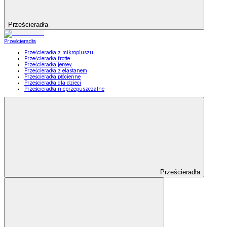
Prześcieradła
Prześcieradła
Prześcieradła z mikropluszu
Prześcieradła frotte
Prześcieradła jersey
Prześcieradła z elastanem
Prześcieradła płócienne
Prześcieradła dla dzieci
Prześcieradła nieprzepuszczalne
Prześcieradła