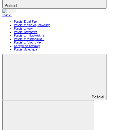
Pościel
Pościel
Pościel Dual Feel
Pościel z gładkiej bawełny
Pościel z kory
Pościel satynowa
Pościel z mikrowłókna
Pościel z mikropluszu
Pościel z fotodrukiem
Korzystne zestawy
Pościel dziecięca
Pościel