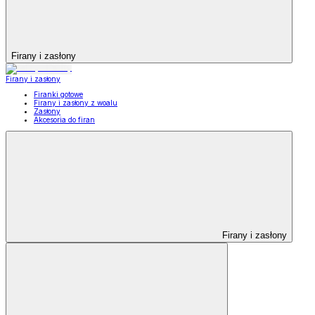
Firany i zasłony
Firany i zasłony
Firanki gotowe
Firany i zasłony z woalu
Zasłony
Akcesoria do firan
Firany i zasłony