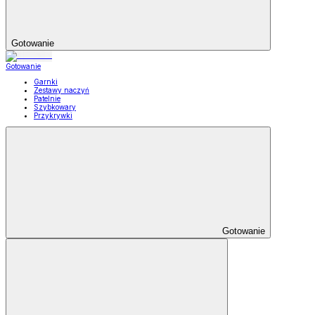
Gotowanie
Gotowanie
Garnki
Zestawy naczyń
Patelnie
Szybkowary
Przykrywki
Gotowanie