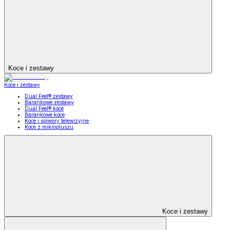
Koce i zestawy
Koce i zestawy
Dual Feel® zestawy
Barankowe zestawy
Dual Feel® koce
Barankowe koce
Koce i śpiwory telewizyjne
Koce z mikropluszu
Koce i zestawy