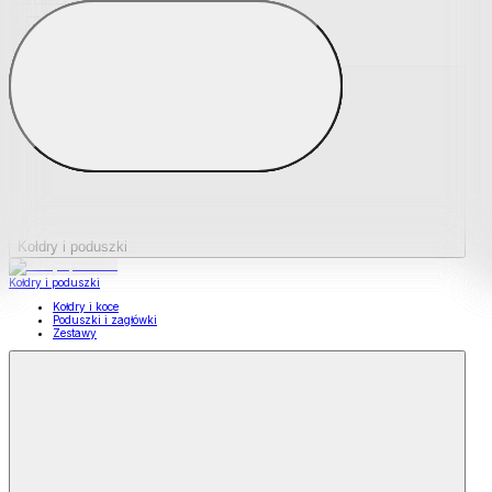
Podkładki na materace
Materace nawierzchniowe
Kołdry i poduszki
Kołdry i poduszki
Kołdry i koce
Poduszki i zagłówki
Zestawy