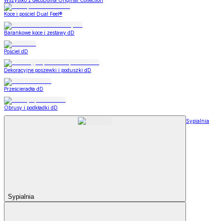
Wszystko z decoDoma Original Collection
Koce i pościel Dual Feel®
Barankowe koce i zestawy dD
Pościel dD
Dekoracyjne poszewki i poduszki dD
Prześcieradła dD
Obrusy i podkładki dD
Sypialnia
Sypialnia