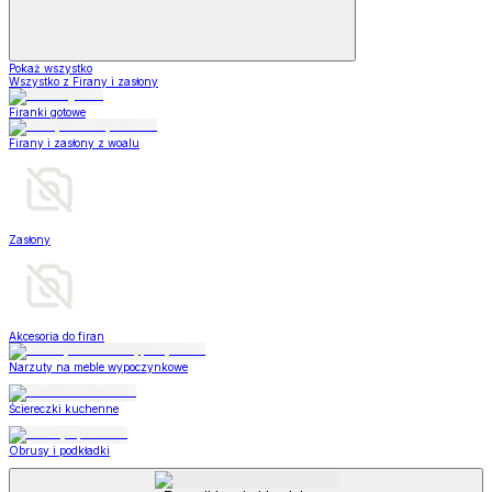
Pokaż wszystko
Wszystko z Firany i zasłony
Firanki gotowe
Firany i zasłony z woalu
Zasłony
Akcesoria do firan
Narzuty na meble wypoczynkowe
Ściereczki kuchenne
Obrusy i podkładki