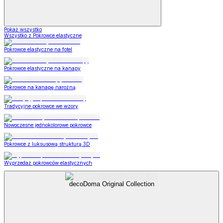
Pokaż wszystko
Wszystko z Pokrowce elastyczne
Pokrowce elastyczne na fotel
Pokrowce elastyczne na kanapy
Pokrowce na kanapę narożną
Tradycyjne pokrowce we wzory
Nowoczesne jednokolorowe pokrowce
Pokrowce z luksusową strukturą 3D
Wyprzedaż pokrowców elastycznych
decoDoma Original Collection