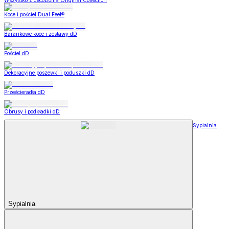
Wszystko z decoDoma Original Collection
Koce i pościel Dual Feel®
Barankowe koce i zestawy dD
Pościel dD
Dekoracyjne poszewki i poduszki dD
Prześcieradła dD
Obrusy i podkładki dD
Sypialnia
Sypialnia