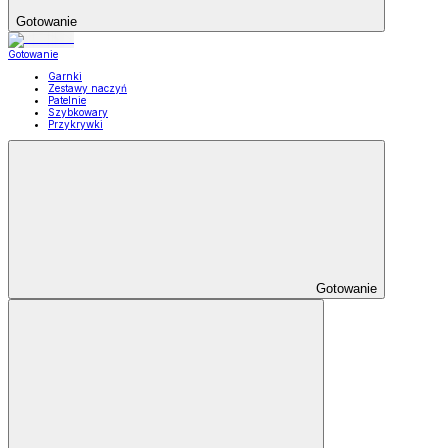
Gotowanie
Gotowanie
Garnki
Zestawy naczyń
Patelnie
Szybkowary
Przykrywki
Gotowanie