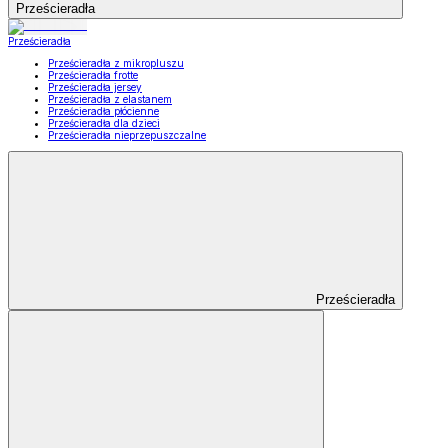
Prześcieradła
Prześcieradła
Prześcieradła z mikropluszu
Prześcieradła frotte
Prześcieradła jersey
Prześcieradła z elastanem
Prześcieradła płócienne
Prześcieradła dla dzieci
Prześcieradła nieprzepuszczalne
Prześcieradła