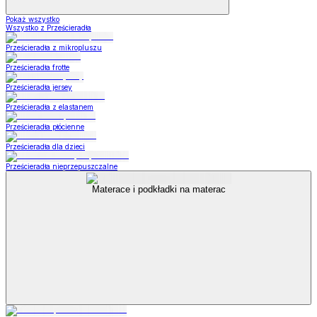
Pokaż wszystko
Wszystko z Prześcieradła
Prześcieradła z mikropluszu
Prześcieradła frotte
Prześcieradła jersey
Prześcieradła z elastanem
Prześcieradła płócienne
Prześcieradła dla dzieci
Prześcieradła nieprzepuszczalne
Materace i podkładki na materac