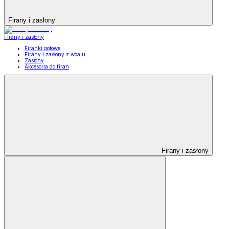
Firany i zasłony
Firany i zasłony
Firanki gotowe
Firany i zasłony z woalu
Zasłony
Akcesoria do firan
Firany i zasłony