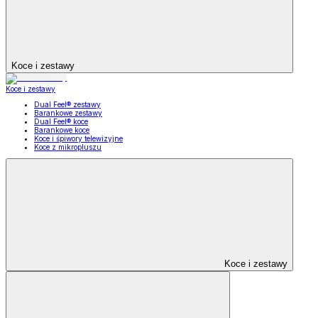
Koce i zestawy
Koce i zestawy
Dual Feel® zestawy
Barankowe zestawy
Dual Feel® koce
Barankowe koce
Koce i śpiwory telewizyjne
Koce z mikropluszu
Koce i zestawy