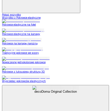
Pokaż wszystko
Wszystko z Pokrowce elastyczne
Pokrowce elastyczne na fotel
Pokrowce elastyczne na kanapy
Pokrowce na kanapę narożną
Tradycyjne pokrowce we wzory
Nowoczesne jednokolorowe pokrowce
Pokrowce z luksusową strukturą 3D
Wyprzedaż pokrowców elastycznych
decoDoma Original Collection