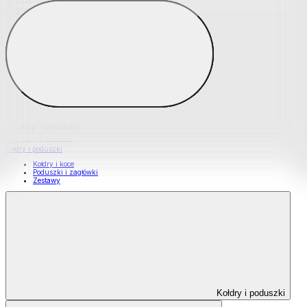
Materace nawierzchniowe
Kołdry i poduszki
Kołdry i poduszki
Kołdry i koce
Poduszki i zagłówki
Zestawy
Kołdry i poduszki