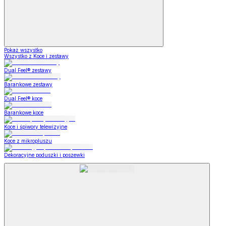
Pokaż wszystko
Wszystko z Koce i zestawy
Dual Feel® zestawy
Barankowe zestawy
Dual Feel® koce
Barankowe koce
Koce i śpiwory telewizyjne
Koce z mikropluszu
Dekoracyjne poduszki i poszewki