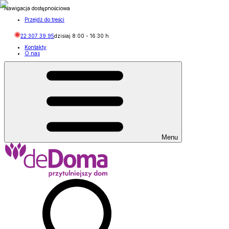
Nawigacja dostępnościowa
Przejdź do treści
22 307 39 95
dzisiaj
8:00
-
16:30
h
Kontakty
O nas
Menu