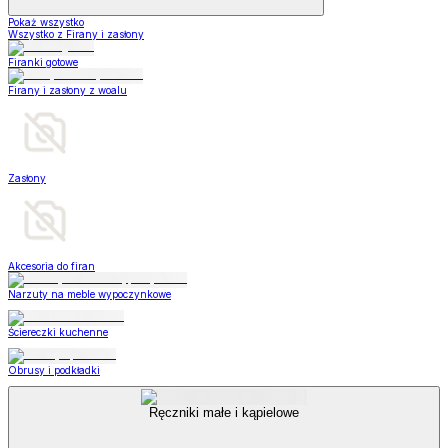
Pokaż wszystko
Wszystko z Firany i zasłony
Firanki gotowe
Firany i zasłony z woalu
Zasłony
Akcesoria do firan
Narzuty na meble wypoczynkowe
Ściereczki kuchenne
Obrusy i podkładki
Ręczniki małe i kąpielowe