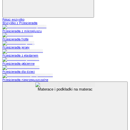
Pokaż wszystko
Wszystko z Prześcieradła
Prześcieradła z mikropluszu
Prześcieradła frotte
Prześcieradła jersey
Prześcieradła z elastanem
Prześcieradła płócienne
Prześcieradła dla dzieci
Prześcieradła nieprzepuszczalne
Materace i podkładki na materac