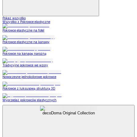
Pokaż wszystko
Wszystko z Pokrowce elastyczne
Pokrowce elastyczne na fotel
Pokrowce elastyczne na kanapy
Pokrowce na kanapę narożną
Tradycyjne pokrowce we wzory
Nowoczesne jednokolorowe pokrowce
Pokrowce z luksusową strukturą 3D
Wyprzedaż pokrowców elastycznych
decoDoma Original Collection