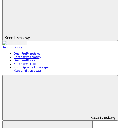
Koce i zestawy
Koce i zestawy
Dual Feel® zestawy
Barankowe zestawy
Dual Feel® koce
Barankowe koce
Koce i śpiwory telewizyjne
Koce z mikropluszu
Koce i zestawy