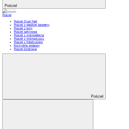
Pościel
Pościel
Pościel Dual Feel
Pościel z gładkiej bawełny
Pościel z kory
Pościel satynowa
Pościel z mikrowłókna
Pościel z mikropluszu
Pościel z fotodrukiem
Korzystne zestawy
Pościel dziecięca
Pościel