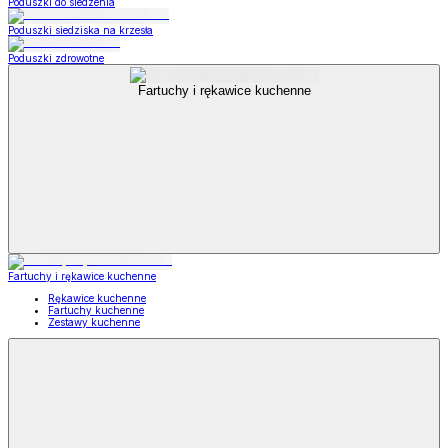
Poduszki do siedzenia
Poduszki siedziska na krzesła
Poduszki zdrowotne
Fartuchy i rękawice kuchenne
Fartuchy i rękawice kuchenne
Rękawice kuchenne
Fartuchy kuchenne
Zestawy kuchenne