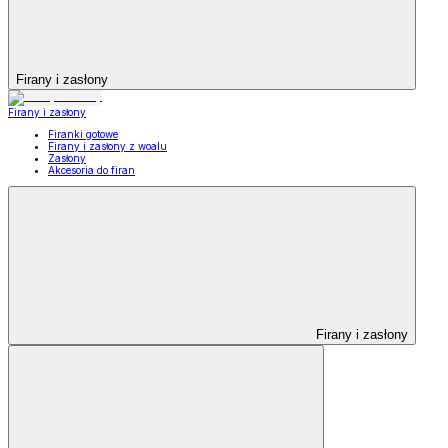
Firany i zasłony
Firany i zasłony
Firanki gotowe
Firany i zasłony z woalu
Zasłony
Akcesoria do firan
Firany i zasłony