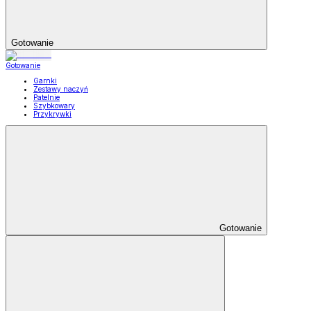
Gotowanie
Gotowanie
Garnki
Zestawy naczyń
Patelnie
Szybkowary
Przykrywki
Gotowanie