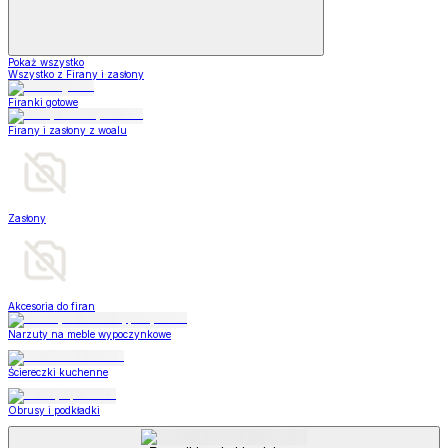
Pokaż wszystko
Wszystko z Firany i zasłony
Firanki gotowe
Firany i zasłony z woalu
Zasłony
Akcesoria do firan
Narzuty na meble wypoczynkowe
Ściereczki kuchenne
Obrusy i podkładki