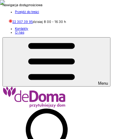
Nawigacja dostępnościowa
Przejdź do treści
22 307 39 95
dzisiaj
8:00
-
16:30
h
Kontakty
O nas
Menu