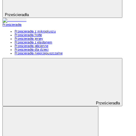
Prześcieradła
Prześcieradła
Prześcieradła z mikropluszu
Prześcieradła frotte
Prześcieradła jersey
Prześcieradła z elastanem
Prześcieradła płócienne
Prześcieradła dla dzieci
Prześcieradła nieprzepuszczalne
Prześcieradła