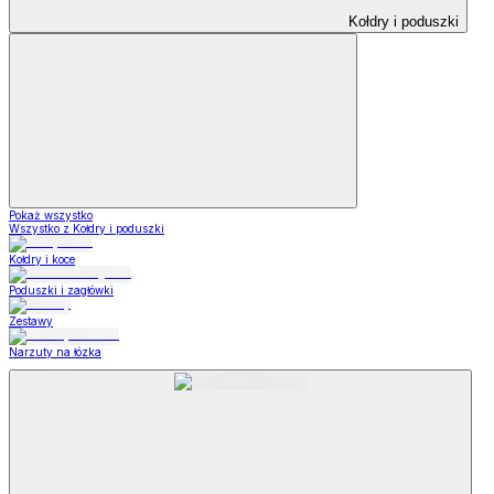
Kołdry i poduszki
Pokaż wszystko
Wszystko z Kołdry i poduszki
Kołdry i koce
Poduszki i zagłówki
Zestawy
Narzuty na łózka