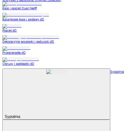
Wszystko z decoDoma Original Collection
Koce i pościel Dual Feel®
Barankowe koce i zestawy dD
Pościel dD
Dekoracyjne poszewki i poduszki dD
Prześcieradła dD
Obrusy i podkładki dD
Sypialnia
Sypialnia