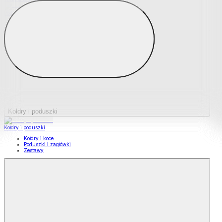
Podkładki na materace
Materace nawierzchniowe
Kołdry i poduszki
Kołdry i poduszki
Kołdry i koce
Poduszki i zagłówki
Zestawy