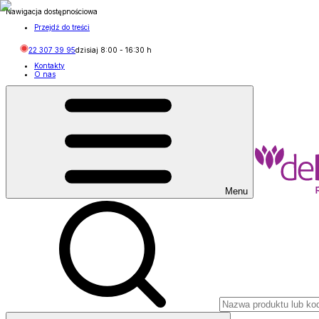
Nawigacja dostępnościowa
Przejdź do treści
22 307 39 95
dzisiaj
8:00
-
16:30
h
Kontakty
O nas
Menu