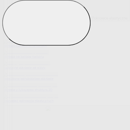
Pokrowce elastyczne
Pokaż wszystko
Wszystko z Pokrowce elastyczne
Pokrowce elastyczne na fotel
Pokrowce elastyczne na kanapy
Pokrowce na kanapę narożną
Tradycyjne pokrowce we wzory
Nowoczesne jednokolorowe pokrowce
Pokrowce z luksusową strukturą 3D
Wyprzedaż pokrowców elastycznych