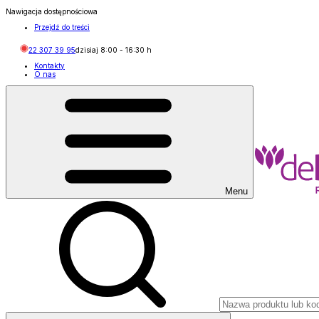
Nawigacja dostępnościowa
Przejdź do treści
22 307 39 95
dzisiaj
8:00
-
16:30
h
Kontakty
O nas
Menu