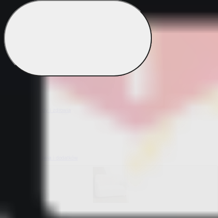
Bestsellery z ogrodu
Bestsellery z mieszkania i sprzątania
Bestsellery z urody i zdrowia
Bestsellery z obuwia i dodatków