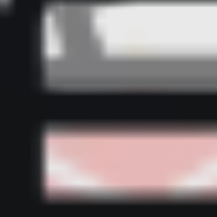
Bestsellery z sypialni
Bestsellery z tekstylii domowych
Bestsellery z wyposażenia kuchni
Bestsellery z dodatków do domu