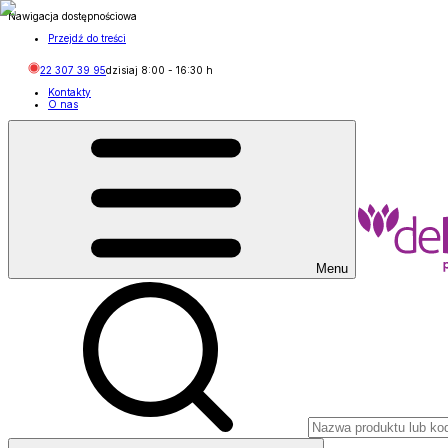
Nawigacja dostępnościowa
Przejdź do treści
22 307 39 95
dzisiaj
8:00
-
16:30
h
Kontakty
O nas
Menu