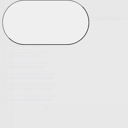
Pokrowce elastyczne
Pokaż wszystko
Wszystko z Pokrowce elastyczne
Pokrowce elastyczne na fotel
Pokrowce elastyczne na kanapy
Pokrowce na kanapę narożną
Tradycyjne pokrowce we wzory
Nowoczesne jednokolorowe pokrowce
Pokrowce z luksusową strukturą 3D
Wyprzedaż pokrowców elastycznych