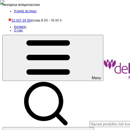
Nawigacja dostępnościowa
Przejdź do treści
22 307 39 95
dzisiaj
8:00
-
16:30
h
Kontakty
O nas
Menu