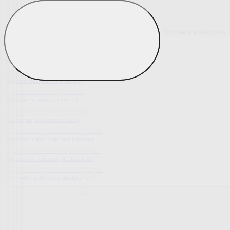
Pokrowce elastyczne
Pokaż wszystko
Wszystko z Pokrowce elastyczne
Pokrowce elastyczne na fotel
Pokrowce elastyczne na kanapy
Pokrowce na kanapę narożną
Tradycyjne pokrowce we wzory
Nowoczesne jednokolorowe pokrowce
Pokrowce z luksusową strukturą 3D
Wyprzedaż pokrowców elastycznych