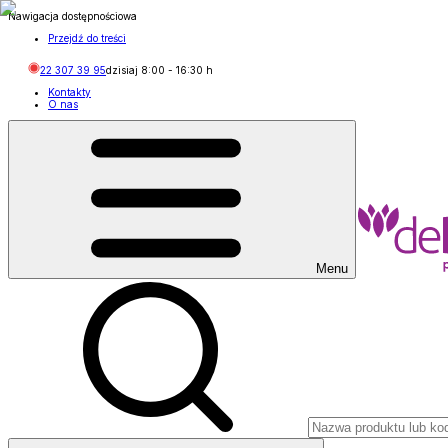
Nawigacja dostępnościowa
Przejdź do treści
22 307 39 95
dzisiaj
8:00
-
16:30
h
Kontakty
O nas
Menu