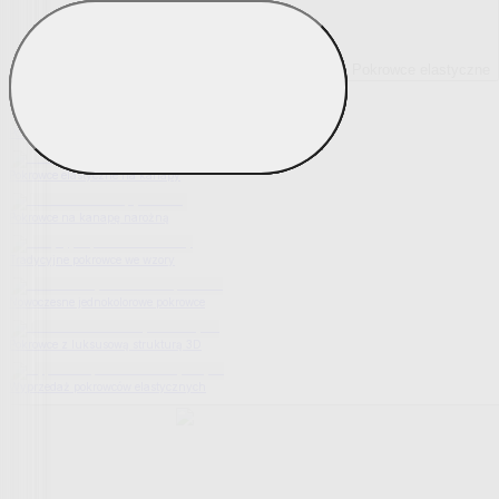
Pokrowce elastyczne
Pokaż wszystko
Wszystko z Pokrowce elastyczne
Pokrowce elastyczne na fotel
Pokrowce elastyczne na kanapy
Pokrowce na kanapę narożną
Tradycyjne pokrowce we wzory
Nowoczesne jednokolorowe pokrowce
Pokrowce z luksusową strukturą 3D
Wyprzedaż pokrowców elastycznych