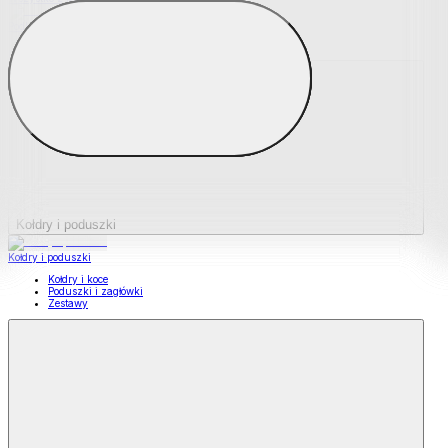
Podkładki na materace
Materace nawierzchniowe
Kołdry i poduszki
Kołdry i poduszki
Kołdry i koce
Poduszki i zagłówki
Zestawy