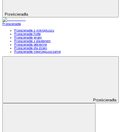
Prześcieradła
Prześcieradła
Prześcieradła z mikropluszu
Prześcieradła frotte
Prześcieradła jersey
Prześcieradła z elastanem
Prześcieradła płócienne
Prześcieradła dla dzieci
Prześcieradła nieprzepuszczalne
Prześcieradła