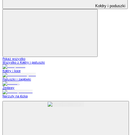
Kołdry i poduszki
Pokaż wszystko
Wszystko z Kołdry i poduszki
Kołdry i koce
Poduszki i zagłówki
Zestawy
Narzuty na łózka