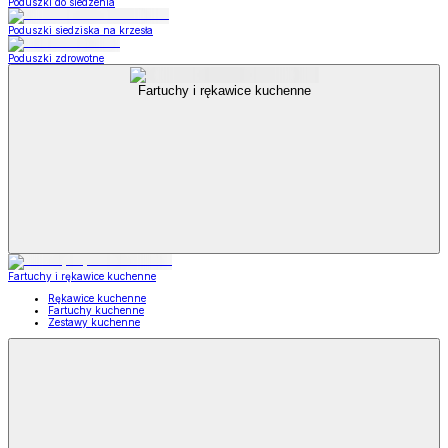
Poduszki do siedzenia
Poduszki siedziska na krzesła
Poduszki zdrowotne
Fartuchy i rękawice kuchenne
Fartuchy i rękawice kuchenne
Rękawice kuchenne
Fartuchy kuchenne
Zestawy kuchenne