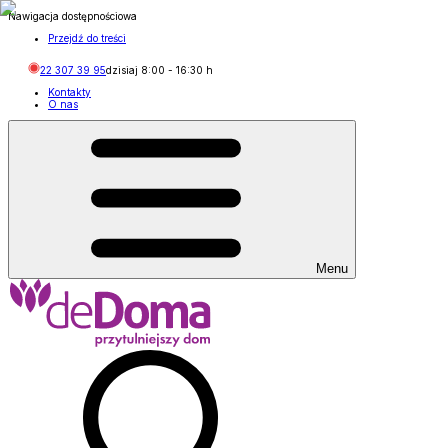
Nawigacja dostępnościowa
Przejdź do treści
22 307 39 95
dzisiaj
8:00
-
16:30
h
Kontakty
O nas
Menu