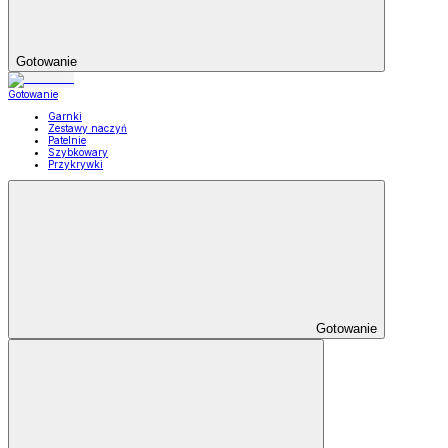
Gotowanie
Gotowanie
Garnki
Zestawy naczyń
Patelnie
Szybkowary
Przykrywki
Gotowanie