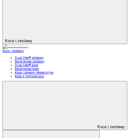
Koce i zestawy
Koce i zestawy
Dual Feel® zestawy
Barankowe zestawy
Dual Feel® koce
Barankowe koce
Koce i śpiwory telewizyjne
Koce z mikropluszu
Koce i zestawy