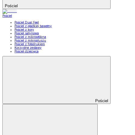
Pościel
Pościel
Pościel Dual Feel
Pościel z gładkiej bawełny
Pościel z kory
Pościel satynowa
Pościel z mikrowłókna
Pościel z mikropluszu
Pościel z fotodrukiem
Korzystne zestawy
Pościel dziecięca
Pościel