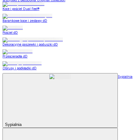
Wszystko z decoDoma Original Collection
Koce i pościel Dual Feel®
Barankowe koce i zestawy dD
Pościel dD
Dekoracyjne poszewki i poduszki dD
Prześcieradła dD
Obrusy i podkładki dD
Sypialnia
Sypialnia