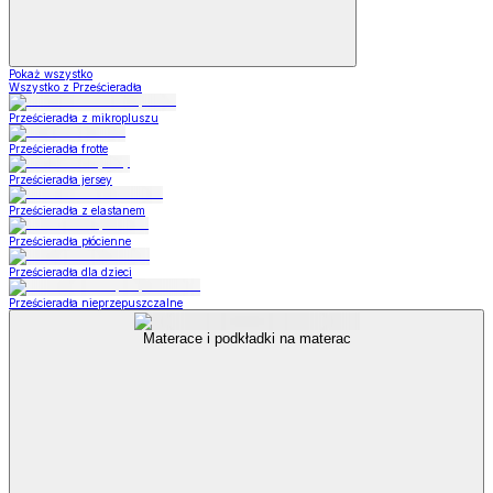
Pokaż wszystko
Wszystko z Prześcieradła
Prześcieradła z mikropluszu
Prześcieradła frotte
Prześcieradła jersey
Prześcieradła z elastanem
Prześcieradła płócienne
Prześcieradła dla dzieci
Prześcieradła nieprzepuszczalne
Materace i podkładki na materac