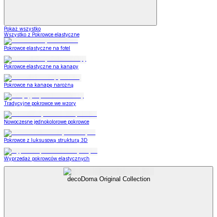
Pokaż wszystko
Wszystko z Pokrowce elastyczne
Pokrowce elastyczne na fotel
Pokrowce elastyczne na kanapy
Pokrowce na kanapę narożną
Tradycyjne pokrowce we wzory
Nowoczesne jednokolorowe pokrowce
Pokrowce z luksusową strukturą 3D
Wyprzedaż pokrowców elastycznych
decoDoma Original Collection