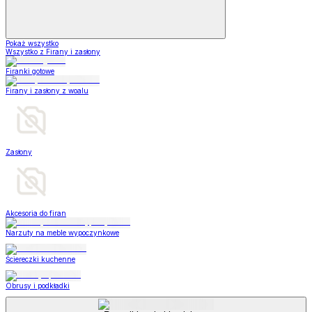
Pokaż wszystko
Wszystko z Firany i zasłony
Firanki gotowe
Firany i zasłony z woalu
Zasłony
Akcesoria do firan
Narzuty na meble wypoczynkowe
Ściereczki kuchenne
Obrusy i podkładki