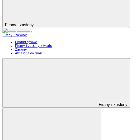
Firany i zasłony
Firany i zasłony
Firanki gotowe
Firany i zasłony z woalu
Zasłony
Akcesoria do firan
Firany i zasłony