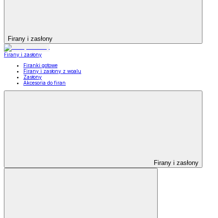
Firany i zasłony
Firany i zasłony
Firanki gotowe
Firany i zasłony z woalu
Zasłony
Akcesoria do firan
Firany i zasłony