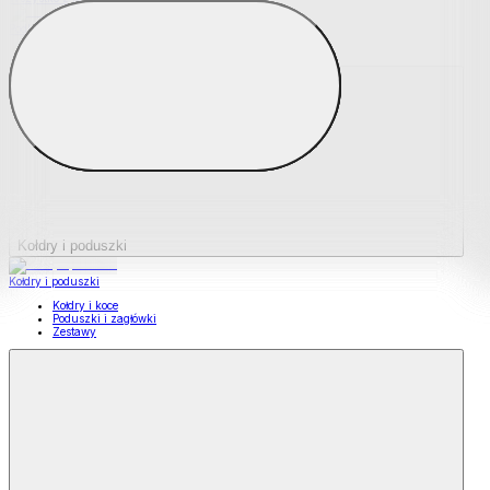
Podkładki na materace
Materace nawierzchniowe
Kołdry i poduszki
Kołdry i poduszki
Kołdry i koce
Poduszki i zagłówki
Zestawy