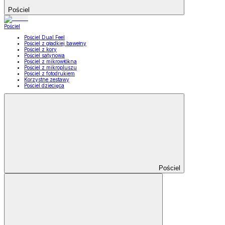
Pościel
Pościel
Pościel Dual Feel
Pościel z gładkiej bawełny
Pościel z kory
Pościel satynowa
Pościel z mikrowłókna
Pościel z mikropluszu
Pościel z fotodrukiem
Korzystne zestawy
Pościel dziecięca
Pościel