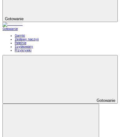
Gotowanie
Gotowanie
Garnki
Zestawy naczyń
Patelnie
Szybkowary
Przykrywki
Gotowanie