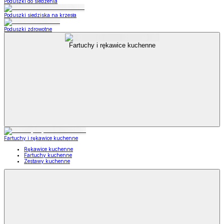
Poduszki do siedzenia
Poduszki siedziska na krzesła
Poduszki zdrowotne
Fartuchy i rękawice kuchenne
Fartuchy i rękawice kuchenne
Rękawice kuchenne
Fartuchy kuchenne
Zestawy kuchenne