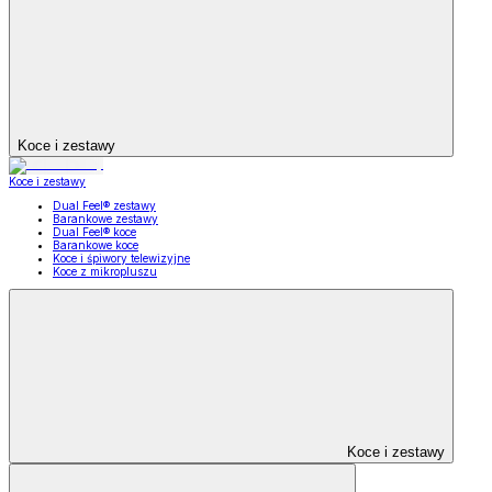
Koce i zestawy
Koce i zestawy
Dual Feel® zestawy
Barankowe zestawy
Dual Feel® koce
Barankowe koce
Koce i śpiwory telewizyjne
Koce z mikropluszu
Koce i zestawy