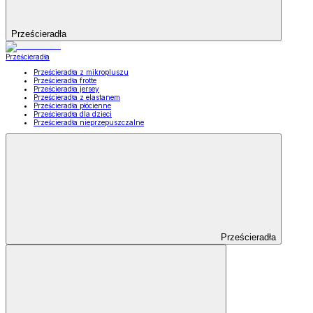
Prześcieradła
Prześcieradła
Prześcieradła z mikropluszu
Prześcieradła frotte
Prześcieradła jersey
Prześcieradła z elastanem
Prześcieradła płócienne
Prześcieradła dla dzieci
Prześcieradła nieprzepuszczalne
Prześcieradła