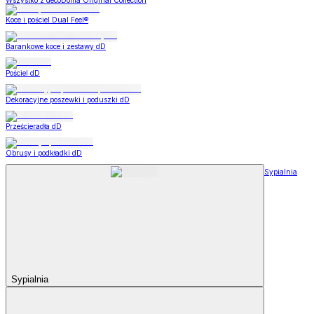
Wszystko z decoDoma Original Collection
Koce i pościel Dual Feel®
Barankowe koce i zestawy dD
Pościel dD
Dekoracyjne poszewki i poduszki dD
Prześcieradła dD
Obrusy i podkładki dD
Sypialnia
Sypialnia