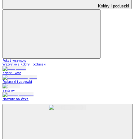
Kołdry i poduszki
Pokaż wszystko
Wszystko z Kołdry i poduszki
Kołdry i koce
Poduszki i zagłówki
Zestawy
Narzuty na łózka