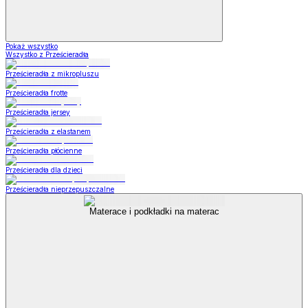
Pokaż wszystko
Wszystko z Prześcieradła
Prześcieradła z mikropluszu
Prześcieradła frotte
Prześcieradła jersey
Prześcieradła z elastanem
Prześcieradła płócienne
Prześcieradła dla dzieci
Prześcieradła nieprzepuszczalne
Materace i podkładki na materac