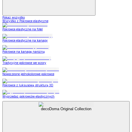
Pokaż wszystko
Wszystko z Pokrowce elastyczne
Pokrowce elastyczne na fotel
Pokrowce elastyczne na kanapy
Pokrowce na kanapę narożną
Tradycyjne pokrowce we wzory
Nowoczesne jednokolorowe pokrowce
Pokrowce z luksusową strukturą 3D
Wyprzedaż pokrowców elastycznych
decoDoma Original Collection