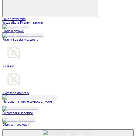
Pokaż wszystko
Wszystko z Firany i zasłony
Firanki gotowe
Firany i zasłony z woalu
Zasłony
Akcesoria do firan
Narzuty na meble wypoczynkowe
Ściereczki kuchenne
Obrusy i podkładki