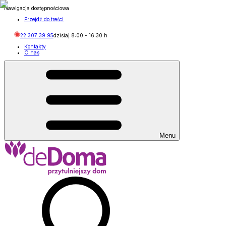
Nawigacja dostępnościowa
Przejdź do treści
22 307 39 95
dzisiaj
8:00
-
16:30
h
Kontakty
O nas
Menu