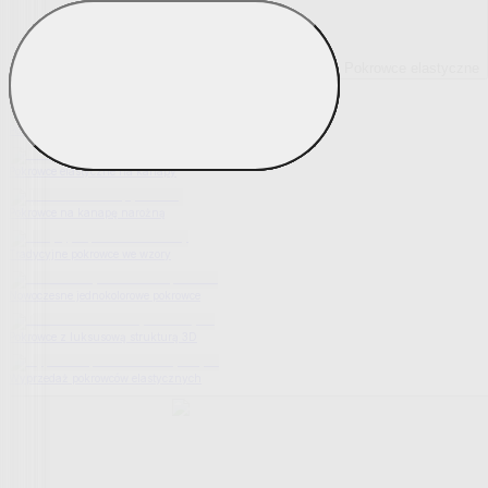
Pokrowce elastyczne
Pokaż wszystko
Wszystko z Pokrowce elastyczne
Pokrowce elastyczne na fotel
Pokrowce elastyczne na kanapy
Pokrowce na kanapę narożną
Tradycyjne pokrowce we wzory
Nowoczesne jednokolorowe pokrowce
Pokrowce z luksusową strukturą 3D
Wyprzedaż pokrowców elastycznych