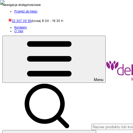
Nawigacja dostępnościowa
Przejdź do treści
22 307 39 95
dzisiaj
8:00
-
16:30
h
Kontakty
O nas
Menu