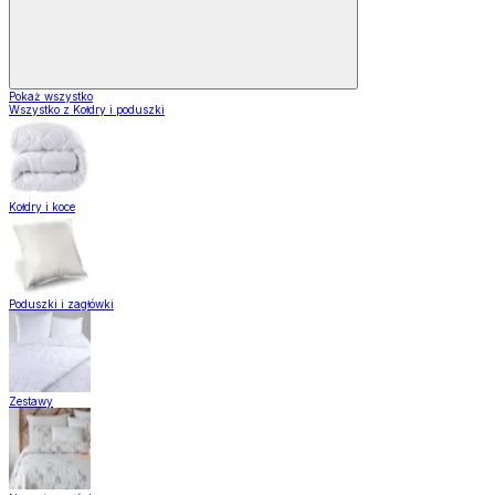
Pokaż wszystko
Wszystko z Kołdry i poduszki
Kołdry i koce
Poduszki i zagłówki
Zestawy