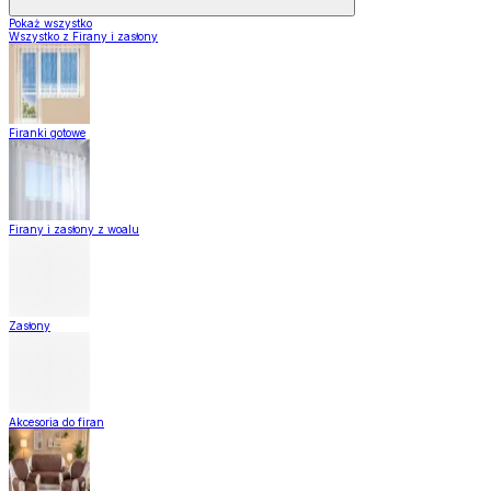
Pokaż wszystko
Wszystko z Firany i zasłony
Firanki gotowe
Firany i zasłony z woalu
Zasłony
Akcesoria do firan