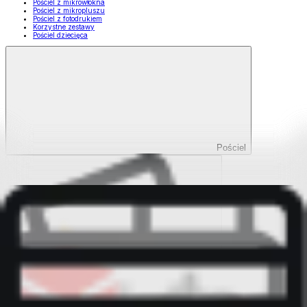
Pościel z mikrowłókna
Pościel z mikropluszu
Pościel z fotodrukiem
Korzystne zestawy
Pościel dziecięca
Pościel
Pokaż wszystko
Wszystko z Pościel