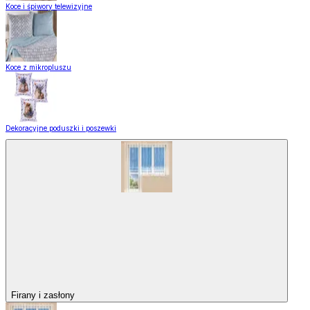
Koce i śpiwory telewizyjne
Koce z mikropluszu
Dekoracyjne poduszki i poszewki
Firany i zasłony