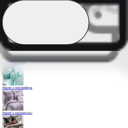
Pościel Dual Feel
Pościel z gładkiej bawełny
Pościel satynowa
Pościel z mikrowłókna
Pościel z mikropluszu