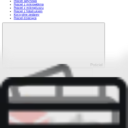
Pościel satynowa
Pościel z mikrowłókna
Pościel z mikropluszu
Pościel z fotodrukiem
Korzystne zestawy
Pościel dziecięca
Pościel
Pokaż wszystko
Wszystko z Pościel