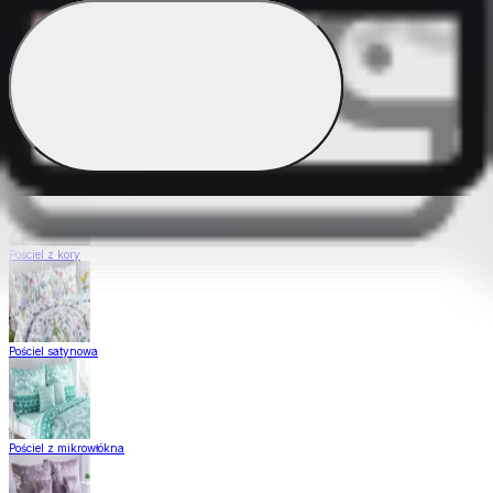
Pościel Dual Feel
Pościel z gładkiej bawełny
Pościel z kory
Pościel satynowa
Pościel z mikrowłókna