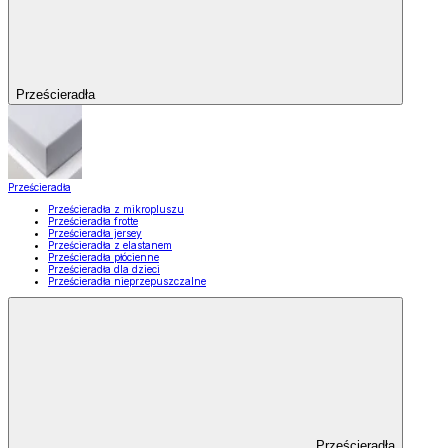
Prześcieradła
Prześcieradła
Prześcieradła z mikropluszu
Prześcieradła frotte
Prześcieradła jersey
Prześcieradła z elastanem
Prześcieradła płócienne
Prześcieradła dla dzieci
Prześcieradła nieprzepuszczalne
Prześcieradła