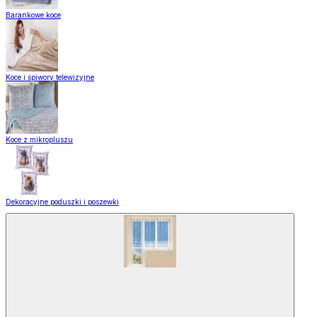
Barankowe koce
Koce i śpiwory telewizyjne
Koce z mikropluszu
Dekoracyjne poduszki i poszewki