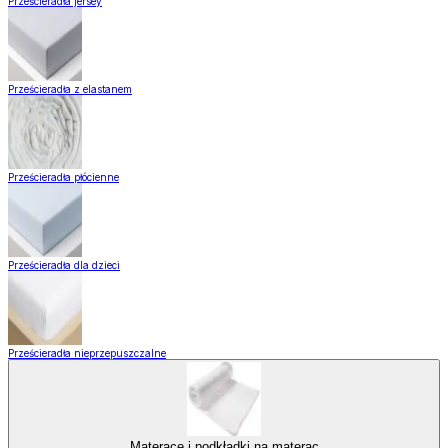
Prześcieradła jersey
Prześcieradła z elastanem
Prześcieradła płócienne
Prześcieradła dla dzieci
Prześcieradła nieprzepuszczalne
Materace i podkładki na materac