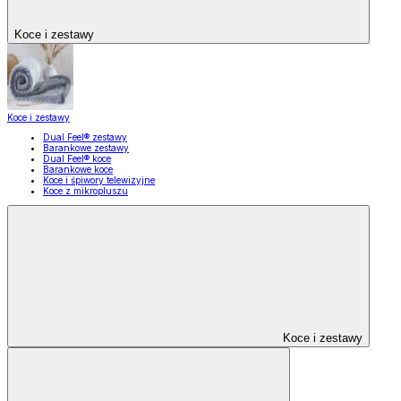
Koce i zestawy
Koce i zestawy
Dual Feel® zestawy
Barankowe zestawy
Dual Feel® koce
Barankowe koce
Koce i śpiwory telewizyjne
Koce z mikropluszu
Koce i zestawy