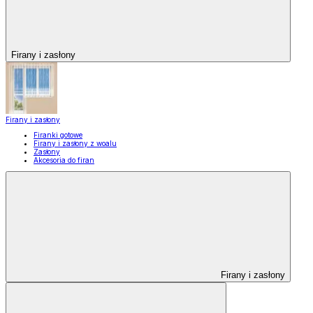
Firany i zasłony
Firany i zasłony
Firanki gotowe
Firany i zasłony z woalu
Zasłony
Akcesoria do firan
Firany i zasłony