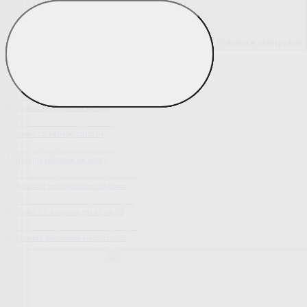
Pokrowce elastyczne
Pokaż wszystko
Wszystko z Pokrowce elastyczne
Pokrowce elastyczne na fotel
Pokrowce elastyczne na kanapy
Pokrowce na kanapę narożną
Tradycyjne pokrowce we wzory
Nowoczesne jednokolorowe pokrowce
Pokrowce z luksusową strukturą 3D
Wyprzedaż pokrowców elastycznych