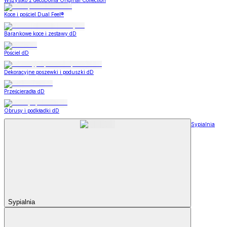
Wszystko z decoDoma Original Collection
Koce i pościel Dual Feel®
Barankowe koce i zestawy dD
Pościel dD
Dekoracyjne poszewki i poduszki dD
Prześcieradła dD
Obrusy i podkładki dD
Sypialnia
Sypialnia