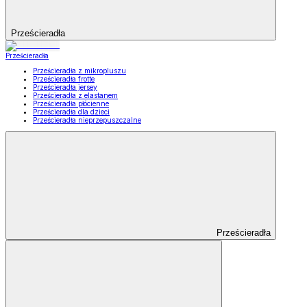
Prześcieradła
Prześcieradła
Prześcieradła z mikropluszu
Prześcieradła frotte
Prześcieradła jersey
Prześcieradła z elastanem
Prześcieradła płócienne
Prześcieradła dla dzieci
Prześcieradła nieprzepuszczalne
Prześcieradła