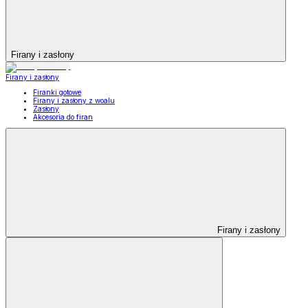
Firany i zasłony
Firany i zasłony
Firanki gotowe
Firany i zasłony z woalu
Zasłony
Akcesoria do firan
Firany i zasłony