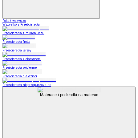
Pokaż wszystko
Wszystko z Prześcieradła
Prześcieradła z mikropluszu
Prześcieradła frotte
Prześcieradła jersey
Prześcieradła z elastanem
Prześcieradła płócienne
Prześcieradła dla dzieci
Prześcieradła nieprzepuszczalne
Materace i podkładki na materac