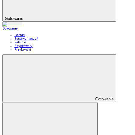
Gotowanie
Gotowanie
Garnki
Zestawy naczyń
Patelnie
Szybkowary
Przykrywki
Gotowanie