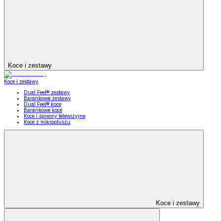
Koce i zestawy
Koce i zestawy
Dual Feel® zestawy
Barankowe zestawy
Dual Feel® koce
Barankowe koce
Koce i śpiwory telewizyjne
Koce z mikropluszu
Koce i zestawy