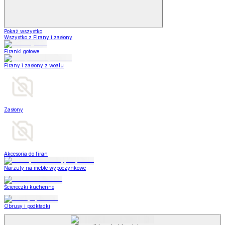
Pokaż wszystko
Wszystko z Firany i zasłony
Firanki gotowe
Firany i zasłony z woalu
Zasłony
Akcesoria do firan
Narzuty na meble wypoczynkowe
Ściereczki kuchenne
Obrusy i podkładki