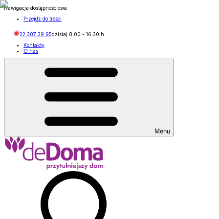
Nawigacja dostępnościowa
Przejdź do treści
22 307 39 95
dzisiaj
8:00
-
16:30
h
Kontakty
O nas
Menu