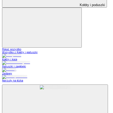
Kołdry i poduszki
Pokaż wszystko
Wszystko z Kołdry i poduszki
Kołdry i koce
Poduszki i zagłówki
Zestawy
Narzuty na łózka