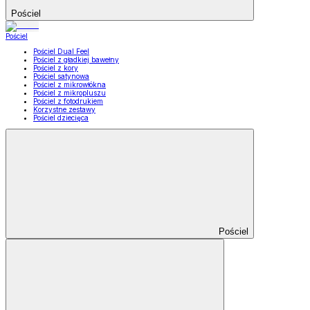
Pościel
Pościel
Pościel Dual Feel
Pościel z gładkiej bawełny
Pościel z kory
Pościel satynowa
Pościel z mikrowłókna
Pościel z mikropluszu
Pościel z fotodrukiem
Korzystne zestawy
Pościel dziecięca
Pościel