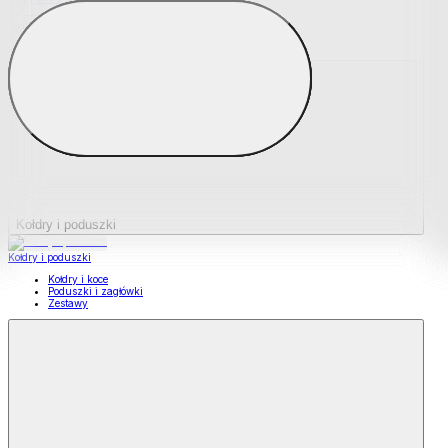
Podkładki na materace
Materace nawierzchniowe
Kołdry i poduszki
Kołdry i poduszki
Kołdry i koce
Poduszki i zagłówki
Zestawy