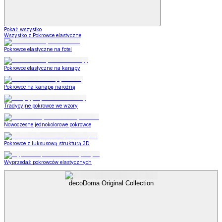
Pokaż wszystko
Wszystko z Pokrowce elastyczne
Pokrowce elastyczne na fotel
Pokrowce elastyczne na kanapy
Pokrowce na kanapę narożną
Tradycyjne pokrowce we wzory
Nowoczesne jednokolorowe pokrowce
Pokrowce z luksusową strukturą 3D
Wyprzedaż pokrowców elastycznych
decoDoma Original Collection