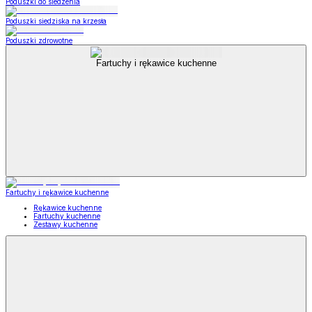
Poduszki do siedzenia
Poduszki siedziska na krzesła
Poduszki zdrowotne
Fartuchy i rękawice kuchenne
Fartuchy i rękawice kuchenne
Rękawice kuchenne
Fartuchy kuchenne
Zestawy kuchenne