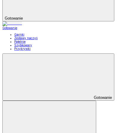
Gotowanie
Gotowanie
Garnki
Zestawy naczyń
Patelnie
Szybkowary
Przykrywki
Gotowanie