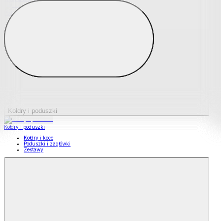
Podkładki na materace
Materace nawierzchniowe
Kołdry i poduszki
Kołdry i poduszki
Kołdry i koce
Poduszki i zagłówki
Zestawy