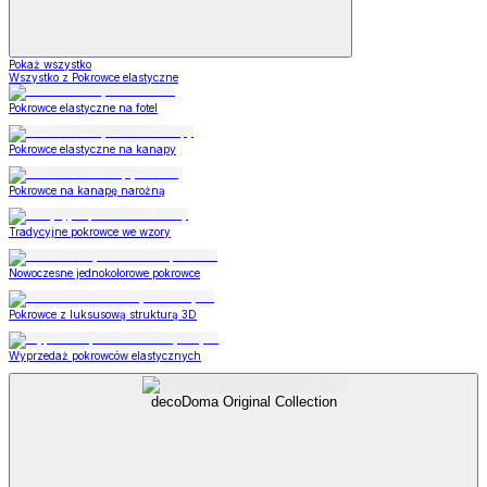
Pokaż wszystko
Wszystko z Pokrowce elastyczne
Pokrowce elastyczne na fotel
Pokrowce elastyczne na kanapy
Pokrowce na kanapę narożną
Tradycyjne pokrowce we wzory
Nowoczesne jednokolorowe pokrowce
Pokrowce z luksusową strukturą 3D
Wyprzedaż pokrowców elastycznych
decoDoma Original Collection