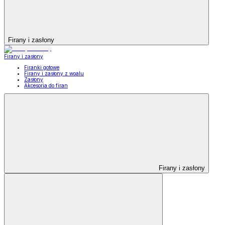
Firany i zasłony
Firany i zasłony
Firanki gotowe
Firany i zasłony z woalu
Zasłony
Akcesoria do firan
Firany i zasłony