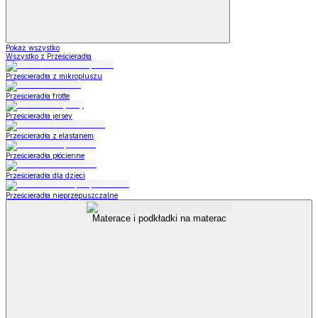
Pokaż wszystko
Wszystko z Prześcieradła
Prześcieradła z mikropluszu
Prześcieradła frotte
Prześcieradła jersey
Prześcieradła z elastanem
Prześcieradła płócienne
Prześcieradła dla dzieci
Prześcieradła nieprzepuszczalne
Materace i podkładki na materac