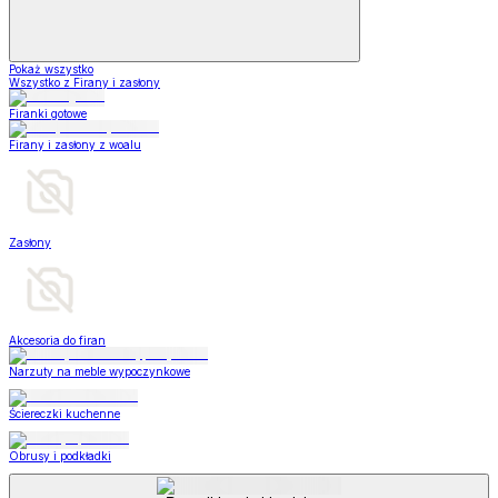
Pokaż wszystko
Wszystko z Firany i zasłony
Firanki gotowe
Firany i zasłony z woalu
Zasłony
Akcesoria do firan
Narzuty na meble wypoczynkowe
Ściereczki kuchenne
Obrusy i podkładki