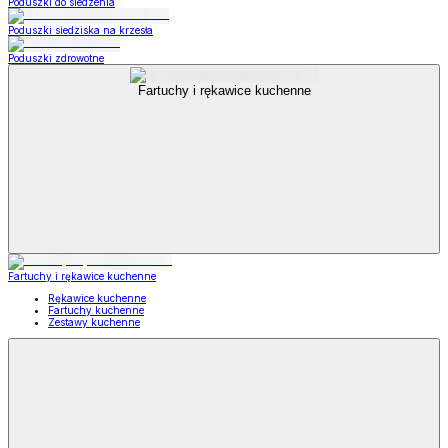
Poduszki do siedzenia
Poduszki siedziska na krzesła
Poduszki zdrowotne
Fartuchy i rękawice kuchenne
Fartuchy i rękawice kuchenne
Rękawice kuchenne
Fartuchy kuchenne
Zestawy kuchenne