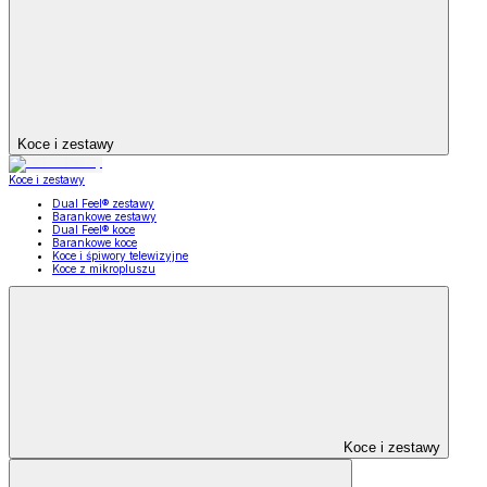
Koce i zestawy
Koce i zestawy
Dual Feel® zestawy
Barankowe zestawy
Dual Feel® koce
Barankowe koce
Koce i śpiwory telewizyjne
Koce z mikropluszu
Koce i zestawy