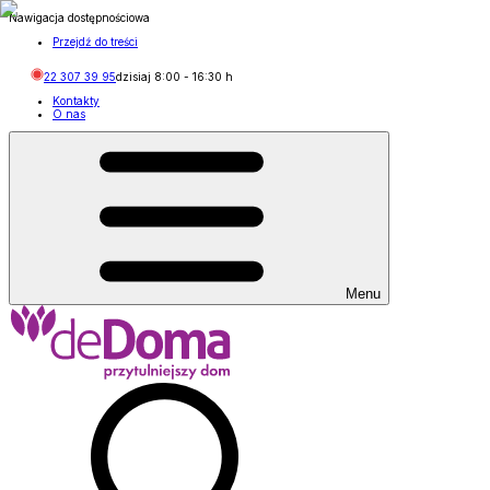
Nawigacja dostępnościowa
Przejdź do treści
22 307 39 95
dzisiaj
8:00
-
16:30
h
Kontakty
O nas
Menu