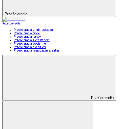
Prześcieradła
Prześcieradła
Prześcieradła z mikropluszu
Prześcieradła frotte
Prześcieradła jersey
Prześcieradła z elastanem
Prześcieradła płócienne
Prześcieradła dla dzieci
Prześcieradła nieprzepuszczalne
Prześcieradła