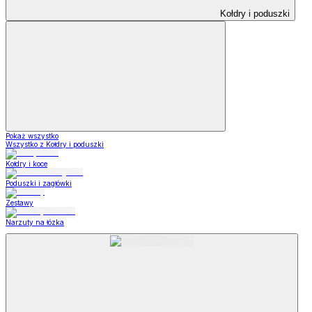
Kołdry i poduszki
Pokaż wszystko
Wszystko z Kołdry i poduszki
Kołdry i koce
Poduszki i zagłówki
Zestawy
Narzuty na łózka