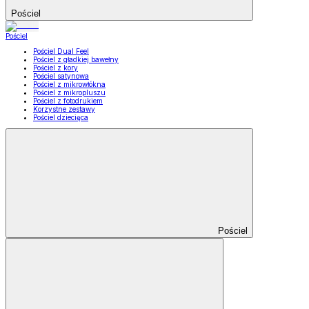
Pościel
Pościel
Pościel Dual Feel
Pościel z gładkiej bawełny
Pościel z kory
Pościel satynowa
Pościel z mikrowłókna
Pościel z mikropluszu
Pościel z fotodrukiem
Korzystne zestawy
Pościel dziecięca
Pościel