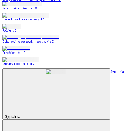
Wszystko z decoDoma Original Collection
Koce i pościel Dual Feel®
Barankowe koce i zestawy dD
Pościel dD
Dekoracyjne poszewki i poduszki dD
Prześcieradła dD
Obrusy i podkładki dD
Sypialnia
Sypialnia