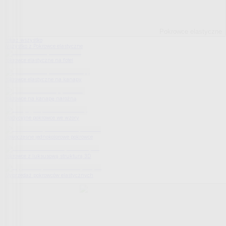
Pokrowce elastyczne
Pokaż wszystko
Wszystko z Pokrowce elastyczne
Pokrowce elastyczne na fotel
Pokrowce elastyczne na kanapy
Pokrowce na kanapę narożną
Tradycyjne pokrowce we wzory
Nowoczesne jednokolorowe pokrowce
Pokrowce z luksusową strukturą 3D
Wyprzedaż pokrowców elastycznych