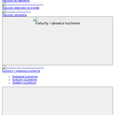
Poduszki do siedzenia
Poduszki siedziska na krzesła
Poduszki zdrowotne
Fartuchy i rękawice kuchenne
Fartuchy i rękawice kuchenne
Rękawice kuchenne
Fartuchy kuchenne
Zestawy kuchenne