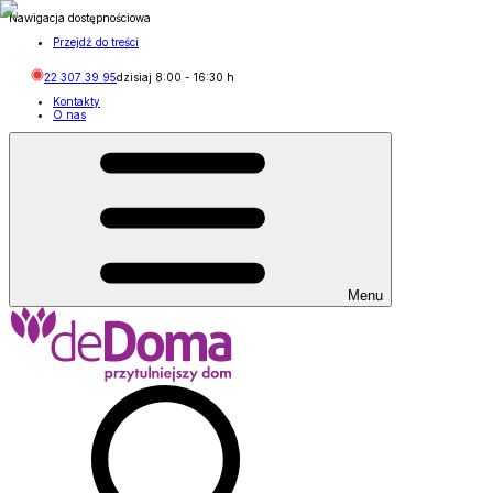
Nawigacja dostępnościowa
Przejdź do treści
22 307 39 95
dzisiaj
8:00
-
16:30
h
Kontakty
O nas
Menu