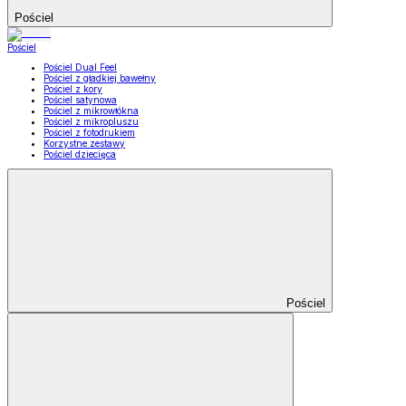
Pościel
Pościel
Pościel Dual Feel
Pościel z gładkiej bawełny
Pościel z kory
Pościel satynowa
Pościel z mikrowłókna
Pościel z mikropluszu
Pościel z fotodrukiem
Korzystne zestawy
Pościel dziecięca
Pościel