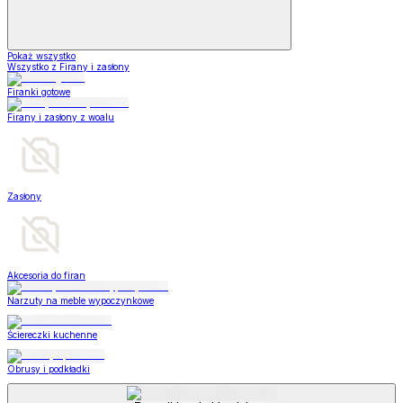
Pokaż wszystko
Wszystko z Firany i zasłony
Firanki gotowe
Firany i zasłony z woalu
Zasłony
Akcesoria do firan
Narzuty na meble wypoczynkowe
Ściereczki kuchenne
Obrusy i podkładki