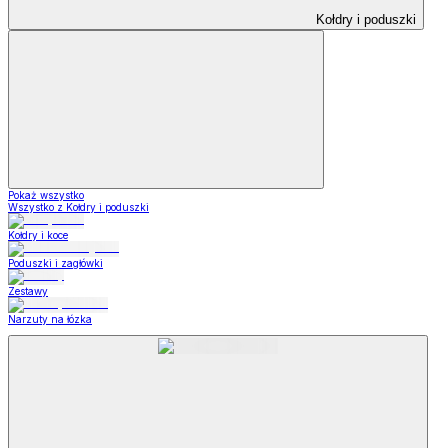
Kołdry i poduszki
Pokaż wszystko
Wszystko z Kołdry i poduszki
Kołdry i koce
Poduszki i zagłówki
Zestawy
Narzuty na łózka