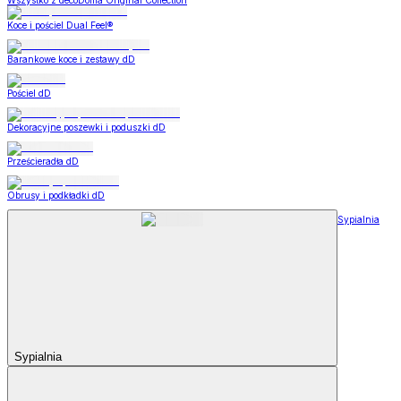
Wszystko z decoDoma Original Collection
Koce i pościel Dual Feel®
Barankowe koce i zestawy dD
Pościel dD
Dekoracyjne poszewki i poduszki dD
Prześcieradła dD
Obrusy i podkładki dD
Sypialnia
Sypialnia