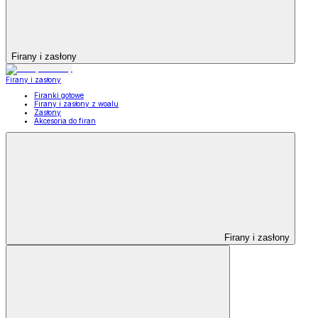
Firany i zasłony
Firany i zasłony
Firanki gotowe
Firany i zasłony z woalu
Zasłony
Akcesoria do firan
Firany i zasłony