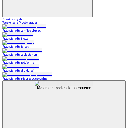
Pokaż wszystko
Wszystko z Prześcieradła
Prześcieradła z mikropluszu
Prześcieradła frotte
Prześcieradła jersey
Prześcieradła z elastanem
Prześcieradła płócienne
Prześcieradła dla dzieci
Prześcieradła nieprzepuszczalne
Materace i podkładki na materac