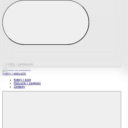
Podkładki na materace
Materace nawierzchniowe
Kołdry i poduszki
Kołdry i poduszki
Kołdry i koce
Poduszki i zagłówki
Zestawy