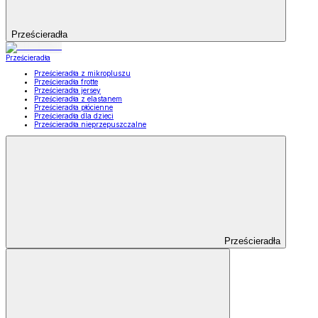
Prześcieradła
Prześcieradła
Prześcieradła z mikropluszu
Prześcieradła frotte
Prześcieradła jersey
Prześcieradła z elastanem
Prześcieradła płócienne
Prześcieradła dla dzieci
Prześcieradła nieprzepuszczalne
Prześcieradła