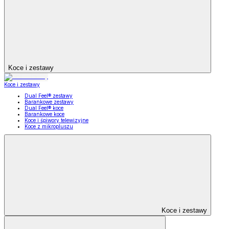
Koce i zestawy
Koce i zestawy
Dual Feel® zestawy
Barankowe zestawy
Dual Feel® koce
Barankowe koce
Koce i śpiwory telewizyjne
Koce z mikropluszu
Koce i zestawy