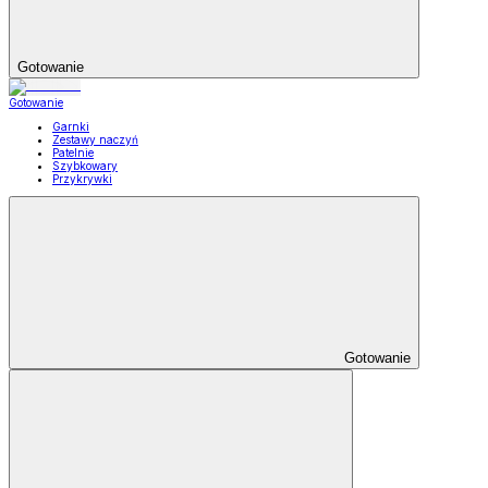
Gotowanie
Gotowanie
Garnki
Zestawy naczyń
Patelnie
Szybkowary
Przykrywki
Gotowanie