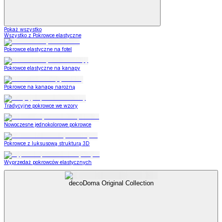
Pokaż wszystko
Wszystko z Pokrowce elastyczne
Pokrowce elastyczne na fotel
Pokrowce elastyczne na kanapy
Pokrowce na kanapę narożną
Tradycyjne pokrowce we wzory
Nowoczesne jednokolorowe pokrowce
Pokrowce z luksusową strukturą 3D
Wyprzedaż pokrowców elastycznych
decoDoma Original Collection